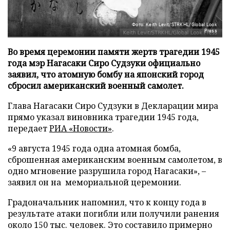
Фото: Keith Levit/STRKHL/Global Look
Press
Во время церемонии памяти жертв трагедии 1945
года мэр Нагасаки Сиро Судзуки официально
заявил, что атомную бомбу на японский город
сбросил американский военный самолет.
Глава Нагасаки Сиро Судзуки в Декларации мира
прямо указал виновника трагедии 1945 года,
передает
РИА «Новости»
.
«9 августа 1945 года одна атомная бомба,
сброшенная американским военным самолетом, в
одно мгновение разрушила город Нагасаки», –
заявил он на мемориальной церемонии.
Градоначальник напомнил, что к концу года в
результате атаки погибли или получили ранения
около 150 тыс. человек. Это составило примерно