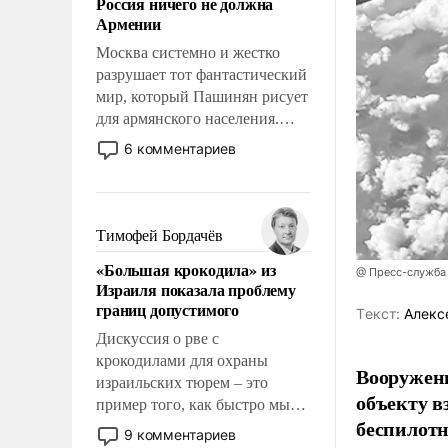
Россия ничего не должна
уязвимости США, например,
Армении
перед Китаем.
Москва системно и жестко
разрушает тот фантастический
мир, который Пашинян рисует
для армянского населения.
Мир, где этому населению все
6 комментариев
должны просто по
определению, где его
политические прожекты будут
беспрекословно оплачиваться
Тимофей Бордачёв
за счет российских
«Большая крокодила» из
налогоплательщиков и где за
@ Пресс-служба
Израиля показала проблему
свои поступки не нужно
границ допустимого
Tекст:
Алекс
отвечать.
Дискуссия о рве с
крокодилами для охраны
Вооружен
израильских тюрем – это
объекту в
пример того, как быстро мы
беспилотн
двигаемся по пути
9 комментариев