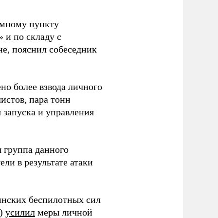
емному пункту
 и по складу с
не, пояснил собеседник
но более взвода личного
истов, пара тонн
я запуска и управления
 группа данного
ли в результате атаки
инских беспилотных сил
и)
усилил
меры личной