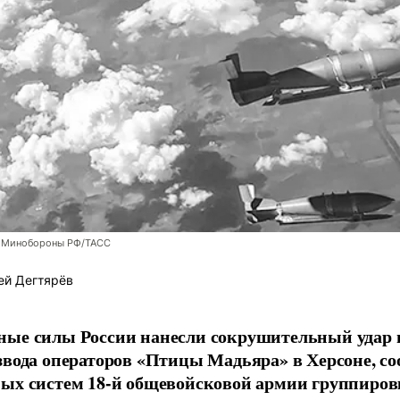
 Минобороны РФ/ТАСС
ей Дегтярёв
ные силы России нанесли сокрушительный удар 
звода операторов «Птицы Мадьяра» в Херсоне, с
ых систем 18-й общевойсковой армии группиров