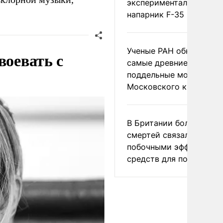
экспериментальный др
напарник F-35
Ученые РАН обнаружил
воевать с
самые древние
поддельные монеты
Московского княжеств
В Британии более ста
смертей связали с
побочными эффектами
средств для похудения