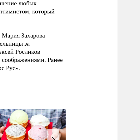
решение любых
оптимистом, который
 Мария Захарова
ельницы за
ексей Росликов
 соображениями. Ранее
с Рус».