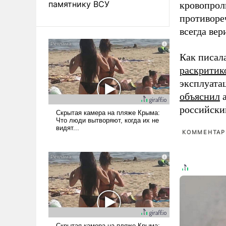
памятнику ВСУ
кровопрол
противоре
всегда вер
Как писал
раскритик
эксплуата
объяснил
а
российски
КОММЕНТАРИ