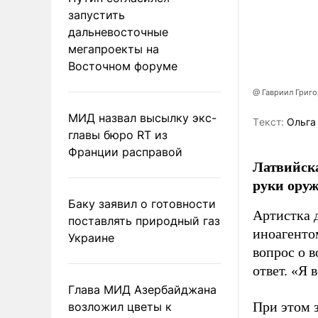
запустить
дальневосточные
мегапроекты на
Восточном форуме
@ Гавриил Григ
МИД назвал высылку экс-
Tекст:
Ольга
главы бюро RT из
Франции расправой
Латвийска
руки оруж
Баку заявил о готовности
Артистка 
поставлять природный газ
иноагентом
Украине
вопрос о 
ответ. «Я 
Глава МИД Азербайджана
При этом з
возложил цветы к