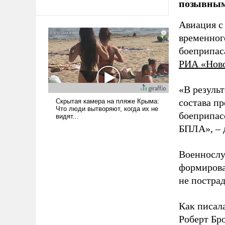
революционных изменений.
позывным
То, что несколько лет назад
было образом для
Авиация с
псевдонаучной фантастики,
временног
стало всерьез обсуждаемой
боеприпас
идеей.
РИА «Нов
«В резуль
состава п
боеприпасо
БПЛА», – 
Военнослу
формирова
не пострад
Как писал
Роберт Бро