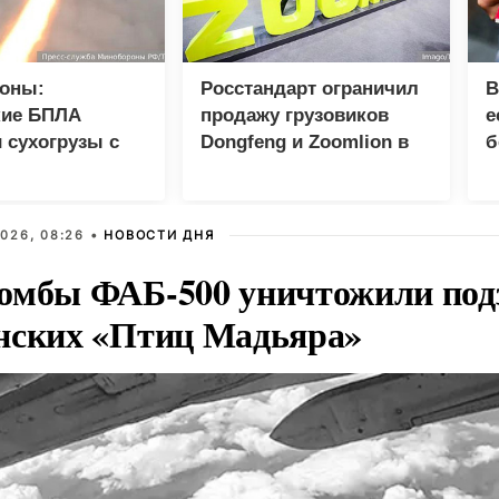
оны:
Росстандарт ограничил
В
кие БПЛА
продажу грузовиков
е
 сухогрузы с
Dongfeng и Zoomlion в
б
 ВСУ
России
026, 08:26 •
НОВОСТИ ДНЯ
омбы ФАБ-500 уничтожили под
нских «Птиц Мадьяра»