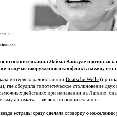
оров/ТАСС
 Иванова
я исполнительница Лайма Вайкуле призналась в
ие в случае вооруженного конфликта между ее ст
дала интервью радиостанции
Deutsche Welle
(призна
), где обсудила гипотетическое столкновение двух 
возможных действиях при нападении на Латвию, она
возьму автомат», – заявила исполнительница.
везда эстрады сразу сделала оговорку о нежелании