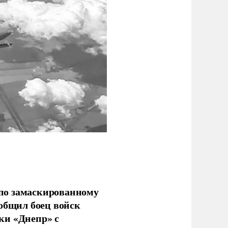
по замаскированному
ообщил боец войск
ки «Днепр» с