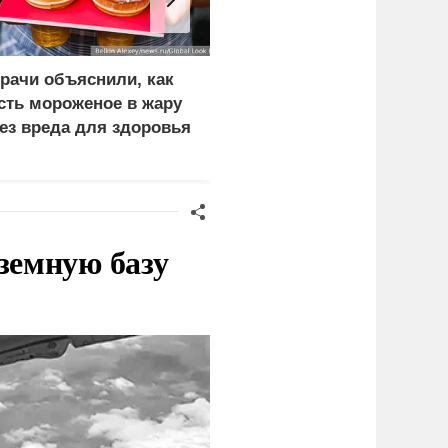
рачи объяснили, как
Бусаргин сообщил о
сть мороженое в жару
пострадавших при атаке
ез вреда для здоровья
БПЛА на Саратов и
Энгельс
земную базу