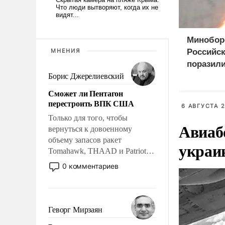
Минобор
МНЕНИЯ
Российс
поразили
оружием
Борис Джерелиевский
Сможет ли Пентагон
перестроить ВПК США
6 АВГУСТА 2
Только для того, чтобы
Авиаб
вернуться к довоенному
объему запасов ракет
украи
Tomahawk, THAAD и Patriot
США потребуется более трех
0 комментариев
лет. Даже небольшая война с
Ираном опустошила
американские арсеналы.
Сложившаяся ситуация
Геворг Мирзаян
означает многолетний период