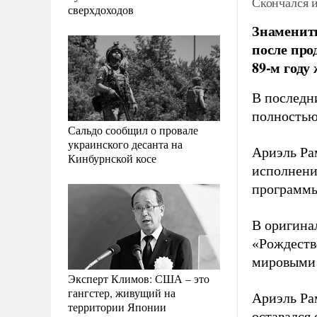
Скончался 
сверхдоходов
Знаменит
после про
89-м году
В последни
полностью
Сальдо сообщил о провале
украинского десанта на
Ариэль Ра
Кинбурнской косе
исполнени
программы
В оригина
«Рождеств
мировыми 
Эксперт Климов: США – это
гангстер, живущий на
Ариэль Ра
территории Японии
оставался