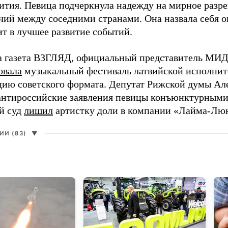
ития. Певица подчеркнула надежду на мирное раз
чий между соседними странами. Она назвала себя 
ит в лучшее развитие событий.
а газета ВЗГЛЯД, официальный представитель МИД
овала
музыкальный фестиваль латвийской исполнит
цию советского формата. Депутат Рижской думы Ал
нтироссийские заявления певицы конъюнктурными
й суд
лишил
артистку доли в компании «Лайма-Люк
И (83)
▼