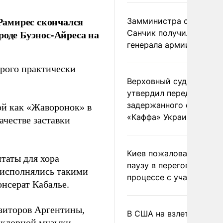
Рамирес скончался
Замминистра обороны
роде Буэнос-Айреса на
Санчик получил звание
генерала армии
орого практически
Верховный суд Швеции
утвердил передачу
задержанного сухогруз
ой как «Жаворонок» в
«Каффа» Украине
ачестве заставки
Киев пожаловался на
таты для хора
паузу в переговорном
 исполнялись такими
процессе с участием 
нсерат Кабалье.
зиторов Аргентины,
В США на взлете разби
ьклорной музыки,