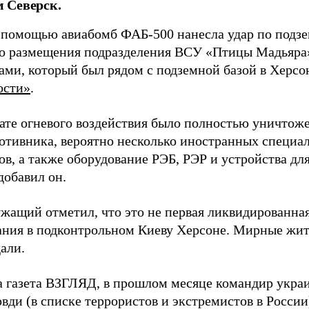
 Северск.
 помощью авиабомб ФАБ-500 нанесла удар по подз
о размещения подразделения ВСУ «Птицы Мадьяра»
ами, который был рядом с подземной базой в Херсо
ости»
.
тате огневого воздействия было полностью уничтоже
ротивника, вероятно несколько иностранных специал
в, а также оборудование РЭБ, РЭР и устройства дл
добавил он.
жащий отметил, что это не первая ликвидированная
ния в подконтрольном Киеву Херсоне. Мирные жите
али.
а газета ВЗГЛЯД, в прошлом месяце командир укра
вди (в списке террористов и экстремистов в Росси