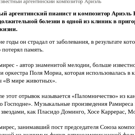
известный аргентинский композитор Ариэль
ый аргентинский пианист и композитор Ариэль 
должительной болезни в одной из клиник в приго
 жизни.
е годы он страдал от заболевания, в результате кот
 потерял память.
мирес - автор знаменитой мелодии, больше известн
и оркестра Поля Мориа, которая использовалась в к
 «В мире животных».
ле этот отрывок называется «Паломничество» из кан
о Господне». Музыкальные произведения Рамиреса
звездами, как Пласидо Доминго, Хосе Каррерас, Мо
мирес, занимавший пост председателя Союза компо
 одной из значимых фигур латиноамериканской фол