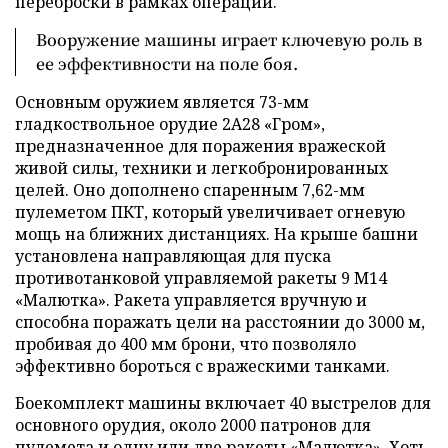
переброски в рамках операций.
Вооружение машины играет ключевую роль в
ее эффективности на поле боя.
Основным оружием является 73-мм
гладкоствольное орудие 2А28 «Гром»,
предназначенное для поражения вражеской
живой силы, техники и легкобронированных
целей. Оно дополнено спаренным 7,62-мм
пулеметом ПКТ, который увеличивает огневую
мощь на ближних дистанциях. На крыше башни
установлена направляющая для пуска
противотанковой управляемой ракеты 9 М14
«Малютка». Ракета управляется вручную и
способна поражать цели на расстоянии до 3000 м,
пробивая до 400 мм брони, что позволяло
эффективно бороться с вражескими танками.
Боекомплект машины включает 40 выстрелов для
основного орудия, около 2000 патронов для
пулемета и одну или две ракеты «Малютка». Хоть