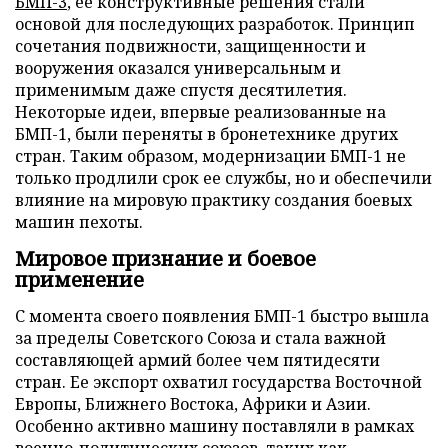
БМП-3
, ее конструктивные решения стали
основой для последующих разработок. Принцип
сочетания подвижности, защищенности и
вооружения оказался универсальным и
применимым даже спустя десятилетия.
Некоторые идеи, впервые реализованные на
БМП-1, были переняты в бронетехнике других
стран. Таким образом, модернизации БМП-1 не
только продлили срок ее службы, но и обеспечили
влияние на мировую практику создания боевых
машин пехоты.
Мировое признание и боевое
применение
С момента своего появления БМП-1 быстро вышла
за пределы Советского Союза и стала важной
составляющей армий более чем пятидесяти
стран. Ее экспорт охватил государства Восточной
Европы, Ближнего Востока, Африки и Азии.
Особенно активно машину поставляли в рамках
военно-политических союзов, таких как