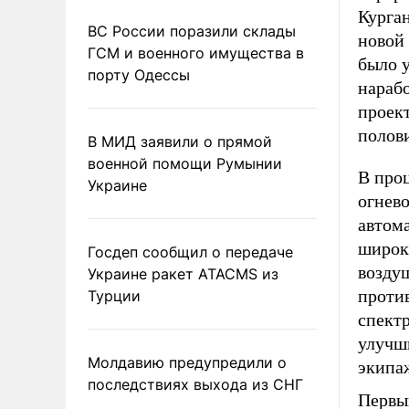
Курга
ВС России поразили склады
новой
ГСМ и военного имущества в
было у
порту Одессы
нараб
проект
полови
В МИД заявили о прямой
военной помощи Румынии
В про
Украине
огнев
автом
широк
Госдеп сообщил о передаче
возду
Украине ракет ATACMS из
проти
Турции
спектр
улучш
Молдавию предупредили о
экипа
последствиях выхода из СНГ
Первы