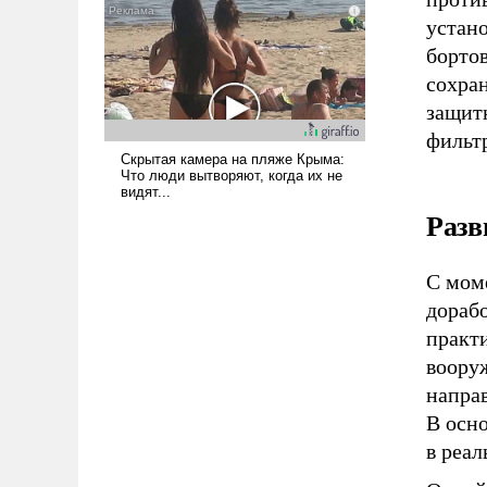
слабым, идти вперед и
устан
адаптироваться.
борто
сохран
защит
фильт
Разв
С мом
дорабо
практи
воору
напра
В осн
в реал