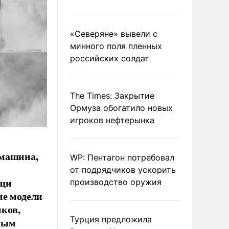
«Северяне» вывели с
минного поля пленных
российских солдат
The Times: Закрытие
Ормуза обогатило новых
игроков нефтерынка
 машина,
WP: Пентагон потребовал
от подрядчиков ускорить
ощи
производство оружия
ие модели
нков,
Турция предложила
нным