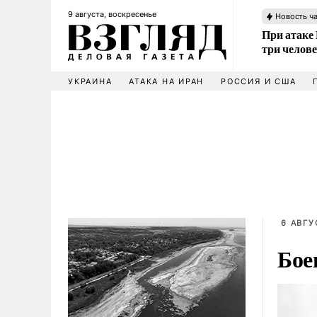
9 августа, воскресенье
Новость ч
При атаке
три челов
УКРАИНА
АТАКА НА ИРАН
РОССИЯ И США
6 АВГУ
Бое