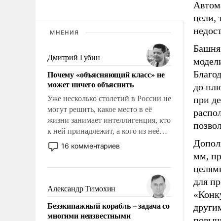
Автом
цели, 
недос
МНЕНИЯ
Башня
Дмитрий Губин
модели
Почему «объясняющий класс» не
Благо
может ничего объяснить
до плю
Уже несколько столетий в России не
при де
могут решить, какое место в её
распо
жизни занимает интеллигенция, кто
позво
к ней принадлежит, а кого из неё
исключили с правом
Допол
16 комментариев
восстановления и без оного. И чем
мм, п
она отличается от просто
целям
образованных людей. Иногда
для п
казалось, что эти вопросы решены
Александр Тимохин
«Конку
раз и навсегда, но – нет, не решены.
Безэкипажный корабль – задача со
други
многими неизвестными
повыш