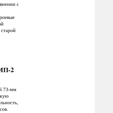
авнении с
троевые
ой
 старой
МП-2
о
й 73-мм
скую
льность,
сов.