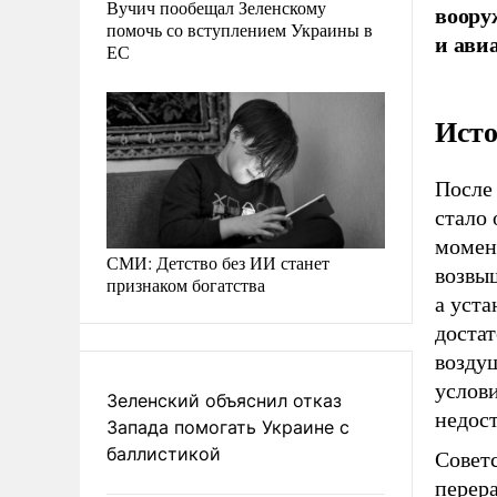
Вучич пообещал Зеленскому
воору
помочь со вступлением Украины в
и ави
ЕС
Исто
После
стало 
момен
СМИ: Детство без ИИ станет
возвы
признаком богатства
а уста
доста
возду
услови
Зеленский объяснил отказ
недос
Запада помогать Украине с
баллистикой
Совет
перер