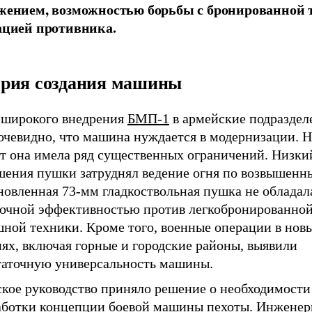
жением, возможностью борьбы с бронированной 
ацией противника.
рия создания машины
 широкого внедрения
БМП-1
в армейские подразде
очевидно, что машина нуждается в модернизации. Н
т она имела ряд существенных ограничений. Низки
шения пушки затруднял ведение огня по возвышенн
новленная 73-мм гладкоствольная пушка не обладал
точной эффективностью против легкобронированной
шной техники. Кроме того, военные операции в нов
ях, включая горные и городские районы, выявили
таточную универсальность машины.
ское руководство приняло решение о необходимости
аботки концепции боевой машины пехоты. Инжене