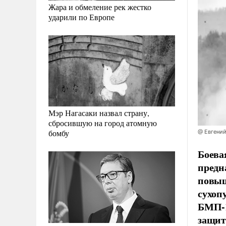
Жара и обмеление рек жестко
ударили по Европе
Мэр Нагасаки назвал страну,
сбросившую на город атомную
бомбу
@ Евгений
Боева
предн
повыш
сухоп
БМП-1
защит