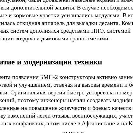
овки дополнительной защиты. В случае необходимо
вые и кормовые участки усиливались модулями. В к
илась откидная аппарель для высадки десанта. Ком
ных систем дополнялся средствами ППО, системой
рации воздуха и дымовыми гранатометами.
итие и модернизации техники
ента появления БМП-2 конструкторы активно заним
ткой и улучшением, отвечая на вызовы времени и б
ки. Оригинальная версия быстро устаревала по мер
жений, поэтому инженеры начали создавать модифи
вленные на повышение живучести и боевых качеств
ову изменений легли отзывы военнослужащих, учас
ьных конфликтах, в том числе в Афганистане и на К