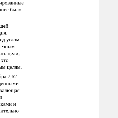
нированные
анее было
ущей
ия.
од углом
лезным
ать цели,
 это
ым целям.
ра 7,62
ищенными
авляющая
и
нками и
чительно