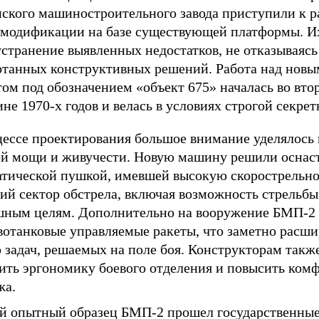
нского машиностроительного завода приступили к р
 модификации на базе существующей платформы. Их
странение выявленных недостатков, не отказываясь
отанных конструктивных решений. Работа над новы
ом под обозначением «объект 675» началась во вто
не 1970-х годов и велась в условиях строгой секрет
цессе проектирования большое внимание уделялось
ой мощи и живучести. Новую машину решили оснас
атической пушкой, имевшей высокую скорострельно
ий сектор обстрела, включая возможность стрельбы
шным целям. Дополнительно на вооружение БМП-2
вотанковые управляемые ракеты, что заметно расш
 задач, решаемых на поле боя. Конструкторам такж
ить эргономику боевого отделения и повысить комф
жа.
й опытный образец БМП-2 прошел государственны