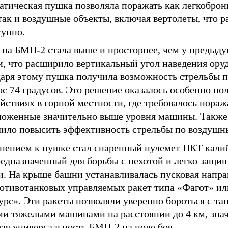
атическая пушка позволяла поражать как легкобро
так и воздушные объекты, включая вертолеты, что р
тупно.
 на БМП-2 стала выше и просторнее, чем у предыд
, что расширило вертикальный угол наведения оруд
даря этому пушка получила возможность стрельбы п
с 74 градусов. Это решение оказалось особенно по
йствиях в горной местности, где требовалось пораж
ложенные значительно выше уровня машины. Также
лило повысить эффективность стрельбы по воздушн
нением к пушке стал спаренный пулемет ПКТ калиб
редназначенный для борьбы с пехотой и легко защ
и. На крыше башни устанавливалась пусковая напр
ротивотанковых управляемых ракет типа «Фагот» ил
рс». Эти ракеты позволяли уверенно бороться с та
ми тяжелыми машинами на расстоянии до 4 км, зна
ая универсальность БМП-2 на поле боя.