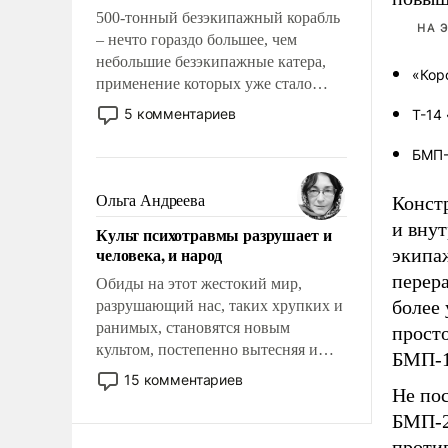
500-тонный безэкипажный корабль
НА 
– нечто гораздо большее, чем
небольшие безэкипажные катера,
«Кор
применение которых уже стало
обыденностью. Задача по созданию
5 комментариев
Т-14
такого корабля очень сложна и
амбициозна. Однако и ее
БМП-
реализация радикально поднимет
наши боевые возможности.
Ольга Андреева
Конст
и вну
Культ психотравмы разрушает и
человека, и народ
экипа
перер
Обиды на этот жестокий мир,
более 
разрушающий нас, таких хрупких и
ранимых, становятся новым
прост
культом, постепенно вытесняя и
БМП-1
отменяя традиционное требование к
15 комментариев
Не по
человеку – быть мужественным и
твердым под ударами судьбы, брать
БМП-2
на себя ответственность, помогать
проти