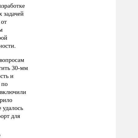
азработке
 задачей
 от
м
рой
ности.
 вопросам
тить 30-мм
сть и
 по
 включили
ирило
е удалось
орт для
е