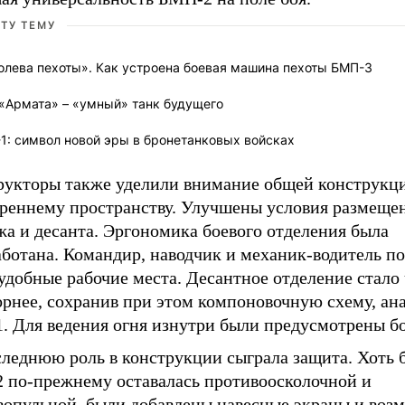
ЭТУ ТЕМУ
олева пехоты». Как устроена боевая машина пехоты БМП-3
 «Армата» – «умный» танк будущего
1: символ новой эры в бронетанковых войсках
рукторы также уделили внимание общей конструкц
треннему пространству. Улучшены условия размеще
жа и десанта. Эргономика боевого отделения была
аботана. Командир, наводчик и механик-водитель п
удобные рабочие места. Десантное отделение стало
орнее, сохранив при этом компоновочную схему, а
. Для ведения огня изнутри были предусмотрены б
следнюю роль в конструкции сыграла защита. Хоть 
 по-прежнему оставалась противоосколочной и
вопульной, были добавлены навесные экраны и воз