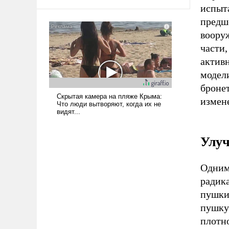
испыта
предш
вооруж
части,
активн
модели
броне
измене
Улуч
Одним
радик
пушки
пушку
плотн