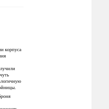
ии корпуса
ния
олучили
 чуть
налогичную
ойницы.
броня
можность