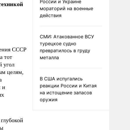
России и Украине
техникой
мораторий на военные
действия
СМИ: Атакованное ВСУ
турецкое судно
ления СССР
превратилось в груду
а тот
металла
й угол
ым целям,
В США испугались
а
реакции России и Китая
 и
на истощение запасов
ых
оружия
 глубокой
ры