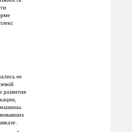
сти
орме
плекс
ались ее
оевой
е развития
кации,
 машины.
твовавших
авказе.