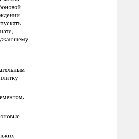
рбоновой
ождении
спускать
нате,
кружающему
вательным
 плитку
лементом.
боновые
льких