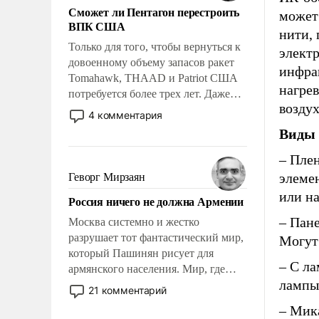
Сможет ли Пентагон перестроить
может
ВПК США
нити,
Только для того, чтобы вернуться к
электр
довоенному объему запасов ракет
инфрак
Tomahawk, THAAD и Patriot США
нагре
потребуется более трех лет. Даже
воздух
небольшая война с Ираном
4 комментария
опустошила американские
Виды 
арсеналы. Сложившаяся ситуация
означает многолетний период
– Пле
уязвимости США, например, перед
элеме
Геворг Мирзаян
Китаем.
или н
Россия ничего не должна Армении
– Пан
Москва системно и жестко
разрушает тот фантастический мир,
Могут
который Пашинян рисует для
– С л
армянского населения. Мир, где
лампы
политические прожекты будут
21 комментарий
безусловно оплачиваться за счет
– Мик
российских налогоплательщиков и