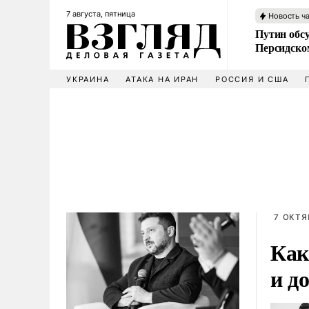
7 августа, пятница
Новость ч
Путин обс
Персидско
УКРАИНА
АТАКА НА ИРАН
РОССИЯ И США
7 ОКТЯ
Как
и д