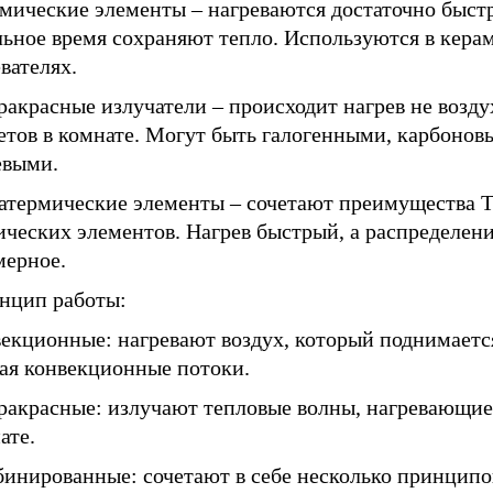
мические элементы – нагреваются достаточно быстр
льное время сохраняют тепло. Используются в кера
вателях.
акрасные излучатели – происходит нагрев не воздух
етов в комнате. Могут быть галогенными, карбонов
евыми.
атермические элементы – сочетают преимущества 
ческих элементов. Нагрев быстрый, а распределени
мерное.
инцип работы:
екционные: нагревают воздух, который поднимается
вая конвекционные потоки.
ракрасные: излучают тепловые волны, нагревающи
ате.
бинированные: сочетают в себе несколько принципо