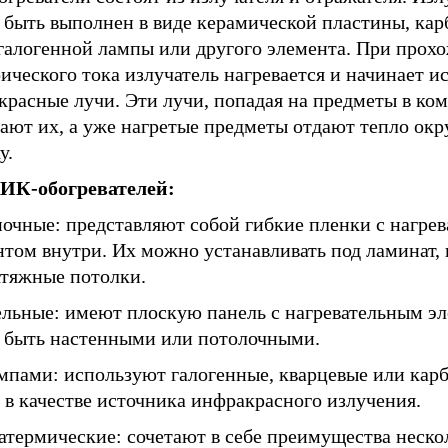
 быть выполнен в виде керамической пластины, ка
 галогенной лампы или другого элемента. При прох
ического тока излучатель нагревается и начинает и
расные лучи. Эти лучи, попадая на предметы в ком
вают их, а уже нагретые предметы отдают тепло о
у.
ИК-обогревателей:
ночные: представляют собой гибкие пленки с нагре
нтом внутри. Их можно устанавливать под ламинат,
атяжные потолки.
ельные: имеют плоскую панель с нагревательным э
 быть настенными или потолочными.
ампами: используют галогенные, кварцевые или кар
 в качестве источника инфракрасного излучения.
атермические: сочетают в себе преимущества неско