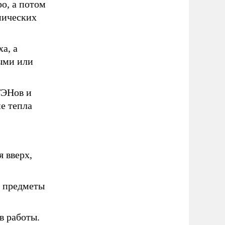
о, а потом
мических
а, а
ыми или
ТЭНов и
е тепла
 вверх,
е предметы
в работы.