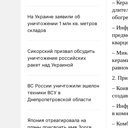
– Кера
длите
На Украине заявили об
обогре
уничтожении 1 млн кв. метров
– Инфр
складов
предм
кварц
Сикорский призвал обсудить
– Мик
уничтожение российских
керами
ракет над Украиной
равно
2. Пр
ВС России уничтожили эшелон
– Конв
техники ВСУ в
созда
Днепропетровской области
– Инф
в комн
Япония отреагировала на
– Ком
планы присвоить имя Зорге