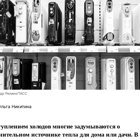
ндр Рюмин/ТАСС
льга Никитина
туплением холодов многие задумываются о
нительном источнике тепла для дома или дачи. В