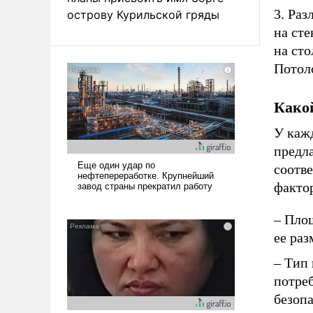
3. Ра
острову Курильской гряды
на сте
на сто
Потоло
Како
У каж
предла
соотв
факто
– Площ
ее раз
– Тип
потреб
безопа