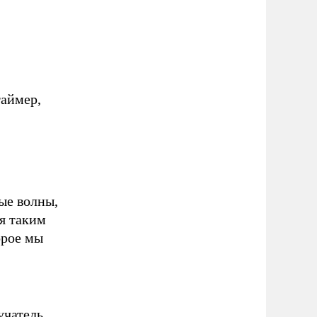
,
таймер,
ые волны,
я таким
орое мы
учатель