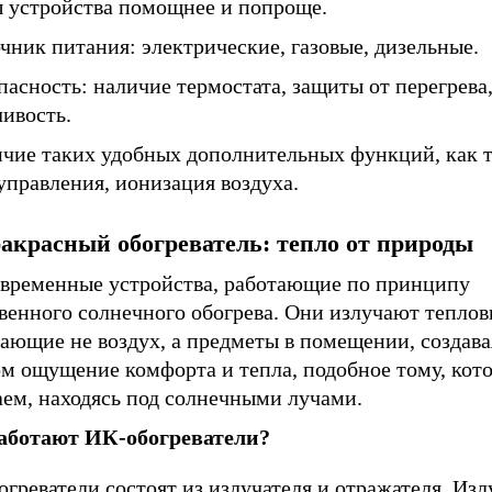
 устройства помощнее и попроще.
чник питания: электрические, газовые, дизельные.
пасность: наличие термостата, защиты от перегрева
ивость.
ичие таких удобных дополнительных функций, как 
управления, ионизация воздуха.
акрасный обогреватель: тепло от природы
овременные устройства, работающие по принципу
венного солнечного обогрева. Они излучают теплов
ающие не воздух, а предметы в помещении, создава
ом ощущение комфорта и тепла, подобное тому, кот
ем, находясь под солнечными лучами.
аботают ИК-обогреватели?
греватели состоят из излучателя и отражателя. Изл