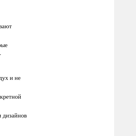
евают
рые
.
дух и не
нкретной
и дизайнов