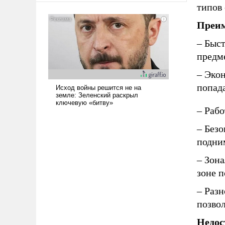
типов 
где Еревану за свои поступки не
нужно отвечать.
Преим
– Быс
предме
– Экон
попада
– Раб
– Безо
подни
– Зона
зоне 
– Раз
позвол
Недос