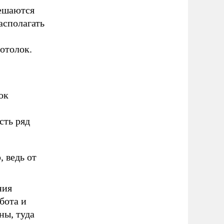
вешаются
асполагать
отолок.
ок
сть ряд
 ведь от
ния
бота и
ны, туда