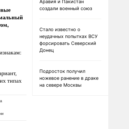
Аравия и Пакистан
евые
создали военный союз
имальный
том,
Стало известно о
неудачных попытках ВСУ
форсировать Северский
Донец
изнакам:
Подросток получил
ариант,
ножевое ранение в драке
гих типах
на севере Москвы