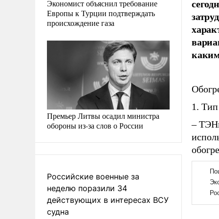
сегод
Экономист объяснил требование
Европы к Турции подтверждать
затру
происхождение газа
харак
вариа
каким
Обогр
1. Тип
Премьер Литвы осадил министра
– ТЭНы
обороны из-за слов о России
испол
обогре
Российские военные за
неделю поразили 34
действующих в интересах ВСУ
судна