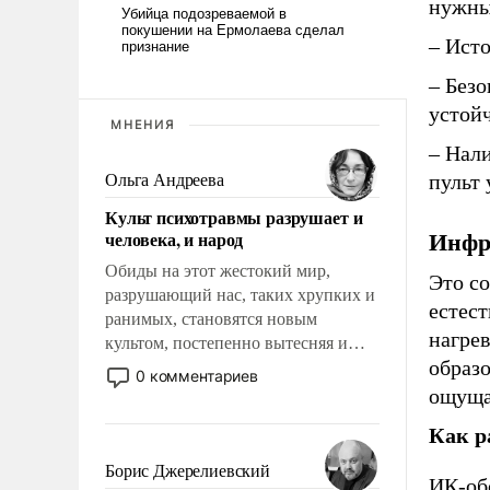
нужны
– Исто
– Безо
устойч
МНЕНИЯ
– Нал
пульт 
Ольга Андреева
Культ психотравмы разрушает и
человека, и народ
Инфр
Обиды на этот жестокий мир,
Это с
разрушающий нас, таких хрупких и
естест
ранимых, становятся новым
нагрев
культом, постепенно вытесняя и
образ
отменяя традиционное требование к
0 комментариев
человеку – быть мужественным и
ощуща
твердым под ударами судьбы, брать
Как р
на себя ответственность, помогать
слабым, идти вперед и
Борис Джерелиевский
ИК-обо
адаптироваться.