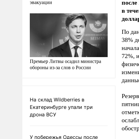
после
эвакуации
в тече
долла
По да
38% до
начала
72%, и
Премьер Литвы осадил министра
физич
обороны из-за слов о России
измени
данны
Резерв
На склад Wildberries в
пятниц
Екатеринбурге упали три
отметк
дрона ВСУ
ослабл
обост
У побережья Одессы после