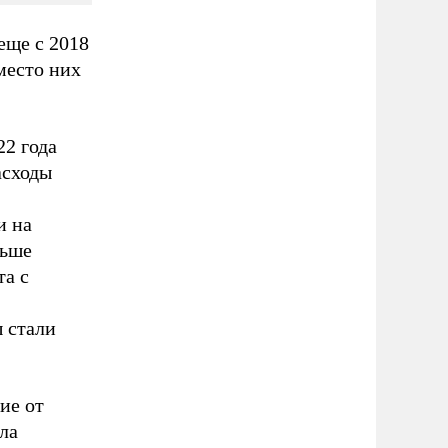
еще с 2018
Вместо них
22 года
асходы
и на
ньше
та с
 стали
ие от
ла