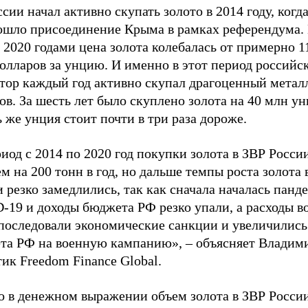
сии начал активно скупать золото в 2014 году, когд
ошло присоединение Крыма в рамках референдума
 2020 годами цена золота колебалась от примерно 1
олларов за унцию. И именно в этот период российс
ятор каждый год активно скупал драгоценный метал
ов. За шесть лет было скуплено золота на 40 млн ун
 же унция стоит почти в три раза дороже.
иод с 2014 по 2020 год покупки золота в ЗВР Росси
м на 200 тонн в год, но дальше темпы роста золота 
 резко замедлились, так как сначала началась панд
19 и доходы бюджета РФ резко упали, а расходы во
 последовали экономические санкции и увеличились
та РФ на военную кампанию», – объясняет Владими
ик Freedom Finance Global.
о в денежном выражении объем золота в ЗВР Росси