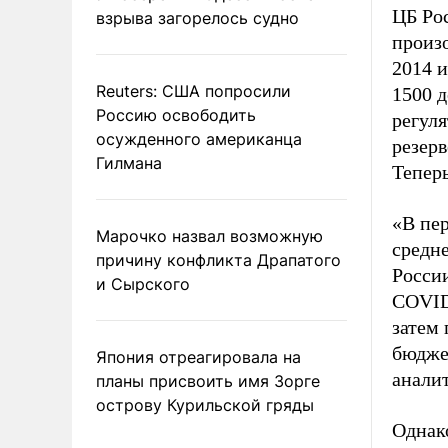
ЦБ Рос
взрыва загорелось судно
произ
2014 и
Reuters: США попросили
1500 д
Россию освободить
регул
осужденного американца
резерв
Гилмана
Теперь
«В пер
Марочко назвал возможную
средне
причину конфликта Драпатого
России
и Сырского
COVID-
затем
бюдже
Япония отреагировала на
аналит
планы присвоить имя Зорге
острову Курильской гряды
Однак