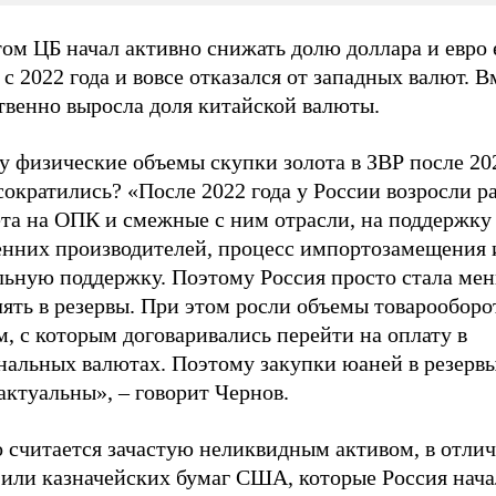
ом ЦБ начал активно снижать долю доллара и евро 
а с 2022 года и вовсе отказался от западных валют. 
твенно выросла доля китайской валюты.
у физические объемы скупки золота в ЗВР после 20
сократились? «После 2022 года у России возросли р
та на ОПК и смежные с ним отрасли, на поддержку
енних производителей, процесс импортозамещения 
льную поддержку. Поэтому Россия просто стала ме
ять в резервы. При этом росли объемы товарооборо
, с которым договаривались перейти на оплату в
нальных валютах. Поэтому закупки юаней в резервы
актуальны», – говорит Чернов.
 считается зачастую неликвидным активом, в отлич
 или казначейских бумаг США, которые Россия нача