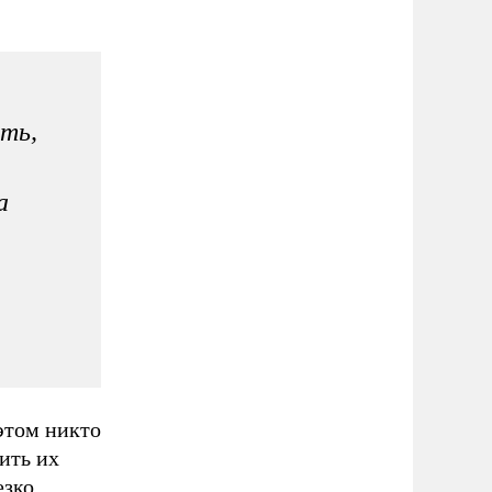
ть,
а
 этом никто
ить их
езко