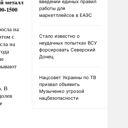
ый металл
введении единых правил
00-1500
работы для
маркетплейсов в ЕАЭС
росла на
Стало известно о
этом с
неудачных попытках ВСУ
сла на
форсировать Северский
года
Донец
не
азывают
Нацсовет Украины по ТВ
призвал объявить
. В
Музыченко угрозой
долев
нацбезопасности
е