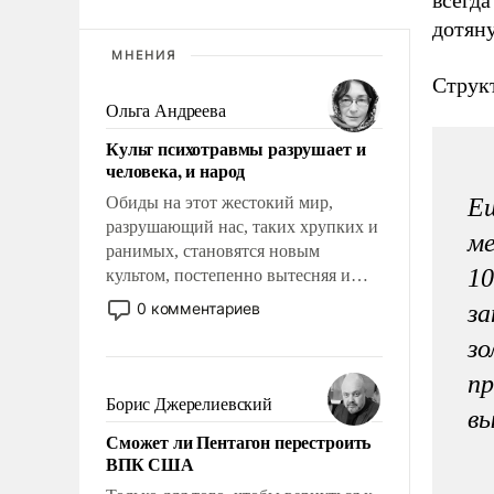
дотян
МНЕНИЯ
Струк
Ольга Андреева
Культ психотравмы разрушает и
человека, и народ
Обиды на этот жестокий мир,
Ещ
разрушающий нас, таких хрупких и
ме
ранимых, становятся новым
10
культом, постепенно вытесняя и
отменяя традиционное требование к
0 комментариев
за
человеку – быть мужественным и
зо
твердым под ударами судьбы, брать
на себя ответственность, помогать
пр
слабым, идти вперед и
Борис Джерелиевский
вы
адаптироваться.
Сможет ли Пентагон перестроить
ВПК США