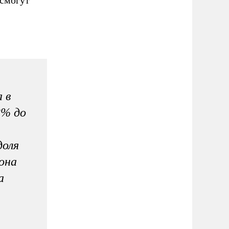
 в
2% до
доля
 она
а