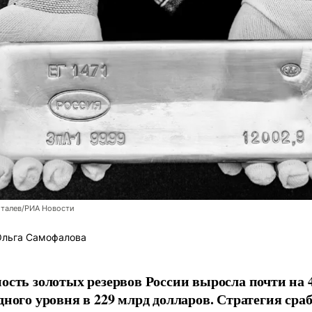
италев/РИА Новости
льга Самофалова
ость золотых резервов России выросла почти на 
дного уровня в 229 млрд долларов. Стратегия сра