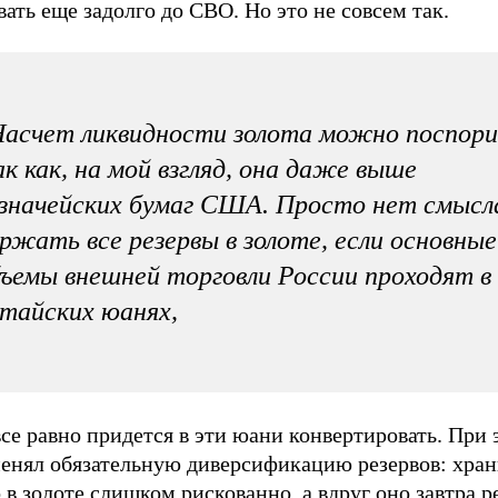
ать еще задолго до СВО. Но это не совсем так.
асчет ликвидности золота можно поспори
к как, на мой взгляд, она даже выше
значейских бумаг США. Просто нет смысл
ржать все резервы в золоте, если основные
ъемы внешней торговли России проходят в
тайских юанях,
все равно придется в эти юани конвертировать. При
менял обязательную диверсификацию резервов: хран
 в золоте слишком рискованно, а вдруг оно завтра р