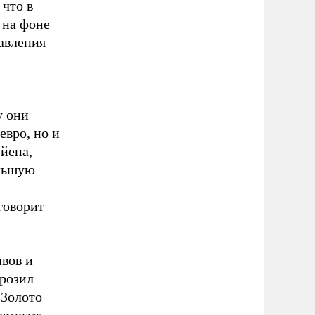
 что в
 на фоне
авления
у они
евро, но и
 йена,
ольшую
говорит
ивов и
орозил
 Золото
 смогут