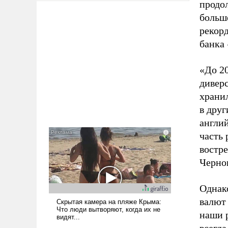
продол
больш
рекорд
банка
«До 2
дивер
хранил
в друг
англи
часть 
востре
Черно
Однако
валют 
наши р
всегда