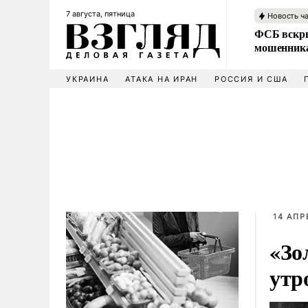
7 августа, пятница
Новость ч
ФСБ вскры
мошенника
УКРАИНА
АТАКА НА ИРАН
РОССИЯ И США
14 АПР
«Зо
утр