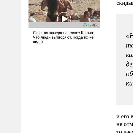
скидыв
«Н
та
ка
де
об
ки
и его 
не от
только