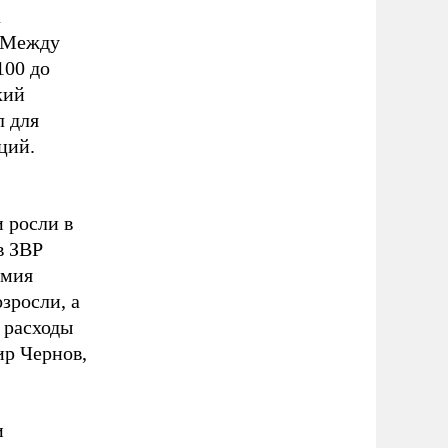
а
. Между
100 до
кий
л для
ций.
и росли в
в ЗВР
емия
зросли, а
 расходы
р Чернов,
и