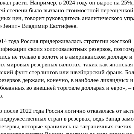
жал расти. Например, в 2024 году он вырос на 25%,
ей степени было вызвано стоимостной переоценкой
ных цен, говорит руководитель аналитического упр
 «Зенит» Владимир Евстифеев.
014 года Россия придерживалась стратегии жесткой
сификации своих золотовалютных резервов, поэтом
ись не только в золоте и в американском долларе и 
их мировых резервных валютах, таких как японская
йский фунт стерлингов или швейцарский франк. Б
резервов держали, конечно, в наиболее ликвидных и
бованных во внешней торговле долларах и евро», – 
в.
 после 2022 года Россия логично отказалась от акт
недружественных стран в резервах, ведь Запад зам
езервы, которые хранились на заграничных счетах.
 хранится внутри России, поэтому до него никак не