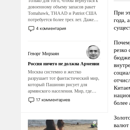
Только для того, чтобы вернуться к
довоенному объему запасов ракет
При эт
Tomahawk, THAAD и Patriot США
года, 
потребуется более трех лет. Даже
небольшая война с Ираном
сущес
4 комментария
опустошила американские
арсеналы. Сложившаяся ситуация
Почем
означает многолетний период
резко 
уязвимости США, например, перед
Геворг Мирзаян
бюдже
Китаем.
Россия ничего не должна Армении
внутр
Москва системно и жестко
социа
разрушает тот фантастический мир,
отчисл
который Пашинян рисует для
Китаем
армянского населения. Мир, где
нацио
политические прожекты будут
17 комментариев
более 
безусловно оплачиваться за счет
российских налогоплательщиков и
где Еревану за свои поступки не
Золото
нужно отвечать.
валют