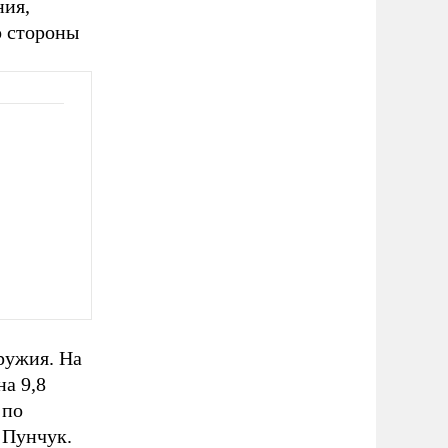
ния,
о стороны
ружия. На
а 9,8
 по
 Пунчук.