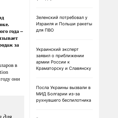
рд
Зеленский потребовал у
оке.
Израиля и Польши ракеты
ого года –
для ПВО
вызывает
родаж за
Украинский эксперт
заявил о приближении
армии России к
ларов в
Краматорску и Славянску
tion
 году они
Посла Украины вызвали в
МИД Болгарии из-за
рухнувшего беспилотника
а для