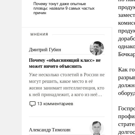
продук
замес
комис
проду
МНЕНИЯ
дорабо
однако
Дмитрий Губин
Бочкар
Почему «объясняющий класс» не
может ничего объяснить
Как г
Уже несколько столетий в России не
разры
могут решить, какое место в её
должн
жизни занимает интеллигенция, кто
обору
к ней принадлежит, а кого из неё
исключили с правом
13 комментариев
Госпр
восстановления и без оного. И чем
она отличается от просто
профи
образованных людей. Иногда
страт
казалось, что эти вопросы решены
Александр Тимохин
долго
раз и навсегда, но – нет, не решены.