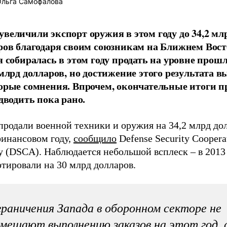
льга Самофалова
величили экспорт оружия в этом году до 34,2 мл
ров благодаря своим союзникам на Ближнем Вост
я собиралась в этом году продать на уровне прошл
 млрд долларов, но достижение этого результата 
орые сомнения. Впрочем, окончательные итоги п
одводить пока рано.
родали военной техники и оружия на 34,2 млрд дол
финансовом году,
сообщило
Defense Security Coopera
y (DSCA). Наблюдается небольшой всплеск – в 2013
тировали на 30 млрд долларов.
раничения Запада в оборонном секторе не
мешают выполнению заказов на этот год, 