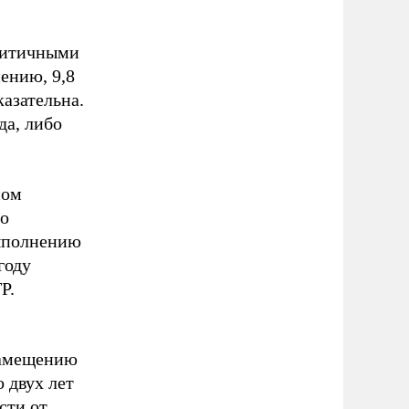
критичными
ению, 9,8
казательна.
да, либо
ном
но
выполнению
году
Р.
замещению
 двух лет
сти от