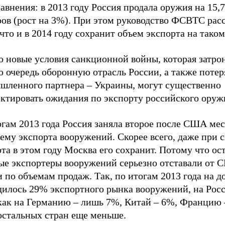
авнения: в 2013 году Россия продала оружия на 15,
ров (рост на 3%). При этом руководство ФСВТС рас
 что и в 2014 году сохранит объем экспорта на таком
 новые условия санкционной войны, которая затрон
 очередь оборонную отрасль России, а также потер
шленного партнера
–
Украины, могут существенно
ектировать ожидания по экспорту российского оруж
гам 2013 года Россия заняла второе после США мес
ъему экспорта вооружений. Скорее всего, даже при
та в этом году Москва его сохранит. Потому что ос
ые экспортеры вооружений серьезно отставали от 
и по объемам продаж. Так, по итогам 2013 года на
дилось 29% экспортного рынка вооружений, на Рос
 как на Германию – лишь 7%, Китай – 6%, Францию 
остальных стран еще меньше.