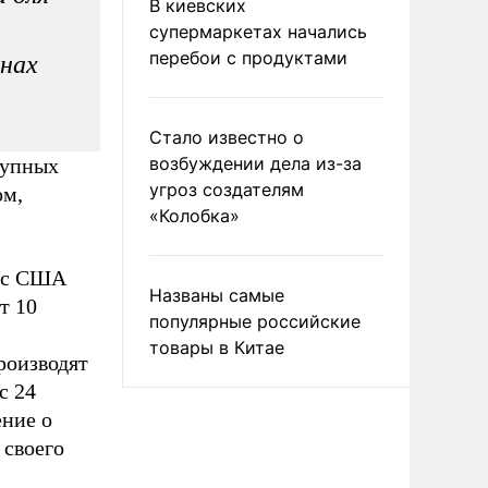
В киевских
супермаркетах начались
перебои с продуктами
нах
Стало известно о
возбуждении дела из-за
рупных
угроз создателям
ом,
«Колобка»
л с США
Названы самые
т 10
популярные российские
товары в Китае
роизводят
с 24
ение о
 своего