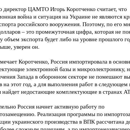
о директор ЦАМТО Игорь Коротченко считает, что
ионная война и ситуация на Украине не являются 
спорта российского вооружения. Поэтому, по его мн
олларов – это промежуточная цифра, которая не по
у объем экспорта будет либо на уровне прошлого го
ыше, уверен он.
тмечает Коротченко, Россия импортировала в основ
ектующие электронной базы и микроэлектронику, 
ичения Запада в оборонном секторе не помешают 
в на этот год, а для выполнения работ в следующем 
я найдет недостающие комплектующие в странах АТ
лельно Россия начнет активную работу по
тозамещению. Реализация программы по импорто
ции украинского производства в ВПК рассчитана до
иболее сложным позициям, а по импортонезависимо