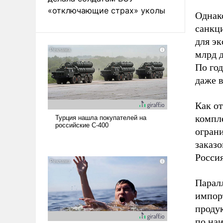
«отключающие страх» уколы
Однак
санкц
для эк
млрд д
По год
даже в
Как о
компл
огран
заказо
Росси
Парал
импор
продук
по на