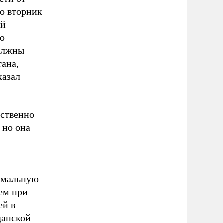
во вторник
ой
ию
должны
тана,
казал
сственно
 но она
имальную
ем при
ей в
данской