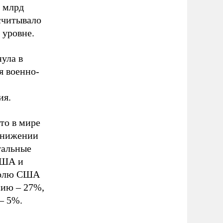
7 млрд
считывало
 уровне.
ула в
я военно-
ия.
то в мире
 снижении
тальные
США и
 долю США
сию – 27%,
– 5%.