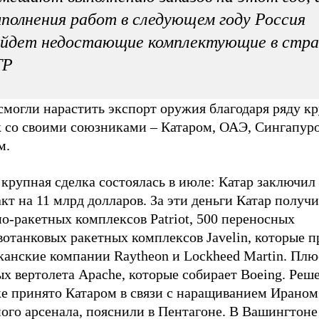
полнения работ в следующем году Россия
айдет недостающие комплектующие в стра
ТР
могли нарастить экспорт оружия благодаря ряду к
к со своими союзниками – Катаром, ОАЭ, Сингапур
м.
 крупная сделка состоялась в июле: Катар заключи
кт на 11 млрд долларов. За эти деньги Катар получи
о-ракетных комплексов Patriot, 500 переносных
отанковых ракетных комплексов Javelin, которые п
канские компании Raytheon и Lockheed Martin. Плю
х вертолета Apache, которые собирает Boeing. Реш
ке принято Катаром в связи с наращиванием Ираном
ого арсенала, пояснили в Пентагоне. В Вашингтоне