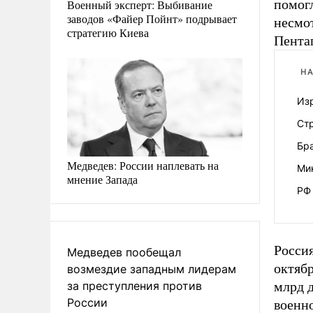
помог
Военный эксперт: Выбивание
заводов «Файер Пойнт» подрывает
несмот
стратегию Киева
Пента
НА
Из
Ст
Бр
Медведев: России наплевать на
Ми
мнение Запада
РФ 
Россия
Медведев пообещал
октябр
возмездие западным лидерам
за преступления против
млрд 
России
военн