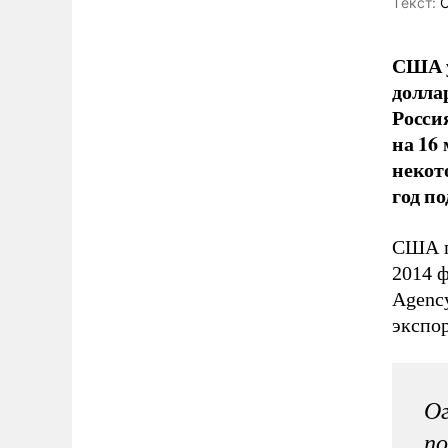
Tекст:
О
США у
долла
Росси
на 16
некот
год п
США п
2014 
Agenc
экспор
Ог
по