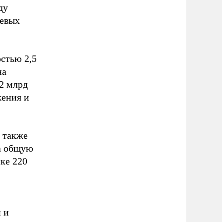
ду
чевых
стью 2,5
на
2 млрд
жения и
 также
а общую
пке 220
 и