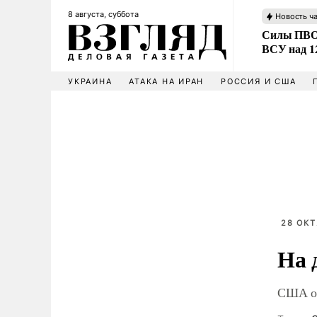
8 августа, суббота
Новость ч
Силы ПВО 
ВСУ над 1
УКРАИНА
АТАКА НА ИРАН
РОССИЯ И США
28 ОКТ
На 
США от