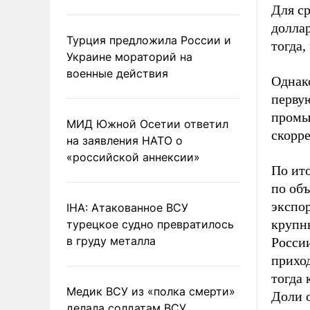
Для ср
долла
Турция предложила России и
тогда,
Украине мораторий на
военные действия
Однако
первую
промы
МИД Южной Осетии ответил
скорр
на заявления НАТО о
«российской аннексии»
По ито
по об
экспор
IHA: Атакованное ВСУ
крупн
турецкое судно превратилось
в груду металла
Росси
прихо
тогда
Медик ВСУ из «полка смерти»
Доли 
делала солдатам ВСУ