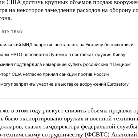
ли США достичь крупных объемов продаж вооруже
ря на некоторое замедление расходов на оборону с
гона.
 ЭТУ ТЕМУ
раильский МИД запретил поставлять на Украину беспилотники
раны НАТО опровергли Луценко о поставках оружия Киеву
азилия подтвердила намерение купить российские "Панцири"
нторг США негласно принял санкции против России
могут запретить участие в выставке вооружений Eurosatory
 же в этом году рискует снизить объемы продажи о
ь было экспортировано оружия и военной техники н
долларов, сказал замдиректора федеральной службы
о-техническому сотрудничеству (ФСВТС) Анатолий