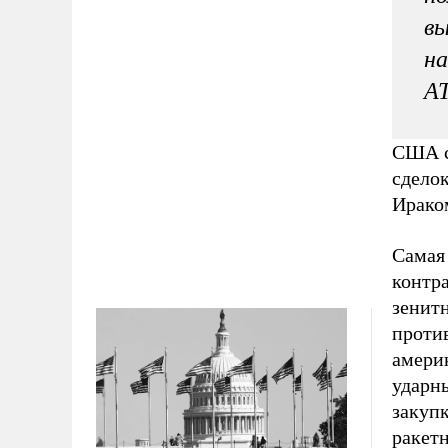
вы
н
А
США с
сдело
Ирако
Самая
контра
зенитн
против
амери
ударны
закуп
ракетн