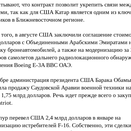
тывают, что контракт позволит укрепить связи меж
ами, так как для США Катар является одним из клю
иков в Ближневосточном регионе.
 того, в августе США заключили соглашение стоимо
долларов с Объединенными Арабскими Эмиратами 
ку бронеавтомобилей, а также на модернизацию за 
ров самолетов дальнего радиолокационного обнару
ления Boeing E-3A ВВС ОАЭ.
ябре администрация президента США Барака Обамы
ила продажу Саудовской Аравии военной техники н
1,75 млрд долларов. Речь идет прежде всего о заку
triot.
пур перевел США 2,4 млрд долларов в январе на
изацию истребителей F-16. Собственно, эти сделки