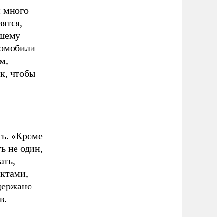
и много
вятся,
ашему
томобили
м, –
к, чтобы
ть. «Кроме
ь не один,
ать,
ектами,
держано
в.