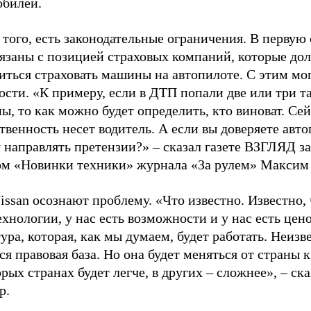
обилей.
того, есть законодательные ограничения. В первую 
вязаны с позицией страховых компаний, которые до
иться страховать машины на автопилоте. С этим мо
сти. «К примеру, если в ДТП попали две или три т
, то как можно будет определить, кто виноват. Се
твенность несет водитель. А если вы доверяете авто
у направлять претензии?» – сказал газете ВЗГЛЯД 
ом «Новинки техники» журнала «За рулем» Максим 
issan осознают проблему. «Что известно. Известно, 
ехнологии, у нас есть возможности и у нас есть цен
ура, которая, как мы думаем, будет работать. Неизв
ся правовая база. Но она будет меняться от страны к
рых странах будет легче, в других – сложнее», – ск
р.