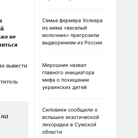
я
Семье фермера Уолкера
ой
из мема «веселый
аже не
молочник» пригрозили
выдворением из России
виться
ии вывести
Мирошник назвал
главного инициатора
мифа о похищении
ститель
украинских детей
Силовики сообщили о
 на
вспышке экзотической
лихорадки в Сумской
области