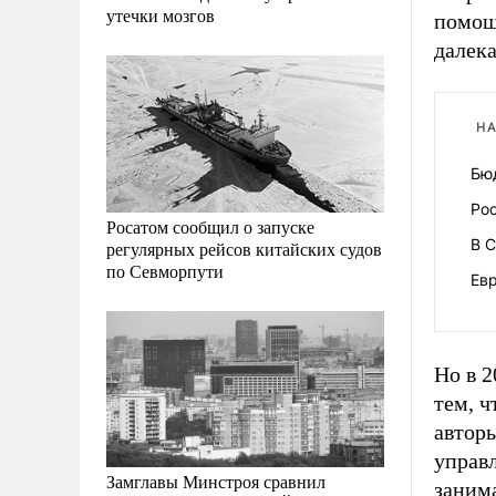
утечки мозгов
помощь
далека
НА
Бю
Ро
Росатом сообщил о запуске
В 
регулярных рейсов китайских судов
по Севморпути
Ев
Но в 
тем, ч
автор
управл
Замглавы Минстроя сравнил
заним