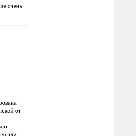
ще очень
рована
лекой от
вно
бещали,