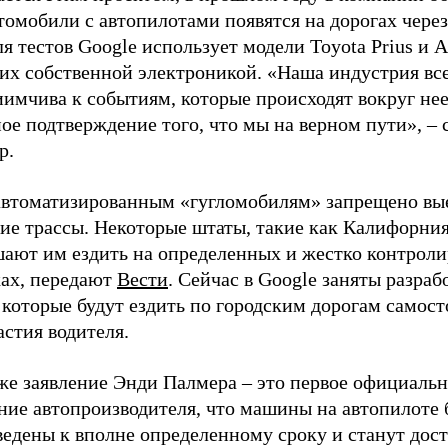
томобили с автопилотами появятся на дорогах через
ля тестов Google использует модели Toyota Prius и A
 их собственной электроникой. «Наша индустрия вс
имчива к событиям, которые происходят вокруг нее
ое подтверждение того, что мы на верном пути», – 
р.
автоматизированным «гугломобилям» запрещено вы
ие трассы. Некоторые штаты, такие как Калифорния
шают им ездить на определенных и жестко контрол
ках, передают
Вести
. Сейчас в Google заняты разраб
 которые будут ездить по городским дорогам самост
астия водителя.
 же заявление Энди Палмера – это первое официаль
ние автопроизводителя, что машины на автопилоте 
ведены к вполне определенному сроку и станут дос