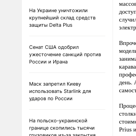
массов
На Украине уничтожили
доступ
крупнейший склад средств
случил
защиты Delta Plus
элект
Впроче
Сенат США одобрил
модели
ужесточение санкций против
заним
России и Ирана
карав
профе
день. 
Маск запретил Киеву
самос
использовать Starlink для
ударов по России
Проце
столкн
На польско-украинской
стоимо
границе скопились тысячи
Prius 
грузовиков из-за закрытия