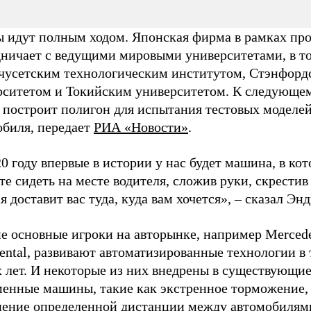
ы идут полным ходом. Японская фирма в рамках про
дничает с ведущими мировыми университетами, в то
чусетским технологическим институтом, Стэнфорд
рситетом и Токийским университетом. К следующем
 построит полигон для испытания тестовых моделей
обиля, передает
РИА «Новости»
.
0 году впервые в истории у нас будет машина, в ко
е сидеть на месте водителя, сложив руки, скрестив 
я доставит вас туда, куда вам хочется», – сказал Эн
е основные игроки на авторынке, например Merced
ental, развивают автоматизированные технологии в
х лет. И некоторые из них внедрены в существующи
менные машины, такие как экстренное торможение,
нение определенной дистанции между автомобилям