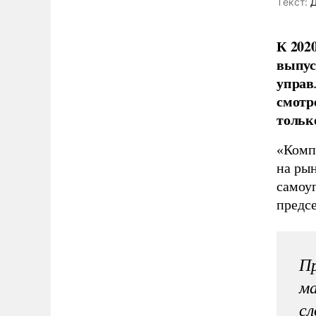
Tекст:
Д
К 202
выпус
управ
смотр
тольк
«Компа
на ры
самоуп
предсе
Пр
ма
с