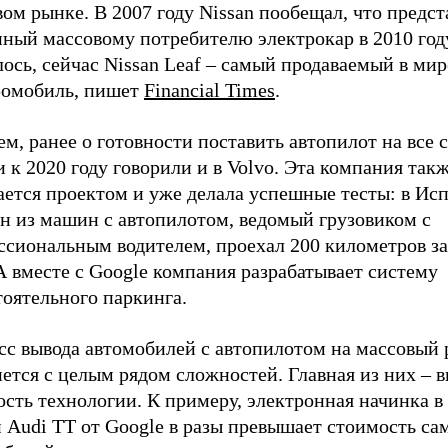
ом рынке. В 2007 году Nissan пообещал, что предст
ный массовому потребителю электрокар в 2010 году
ось, сейчас Nissan Leaf – самый продаваемый в мир
ромобиль, пишет
Financial Times
.
м, ранее о готовности поставить автопилот на все 
 к 2020 году говорили и в Volvo. Эта компания так
ается проектом и уже делала успешные тесты: в Ис
ан из машин с автопилотом, ведомый грузовиком с
ссиональным водителем, проехал 200 километров за
А вместе с Google компания разрабатывает систему
тоятельного паркинга.
сс вывода автомобилей с автопилотом на массовый
ется с целым рядом сложностей. Главная из них – 
сть технологии. К примеру, электронная начинка в
и Audi TT от Google в разы превышает стоимость са