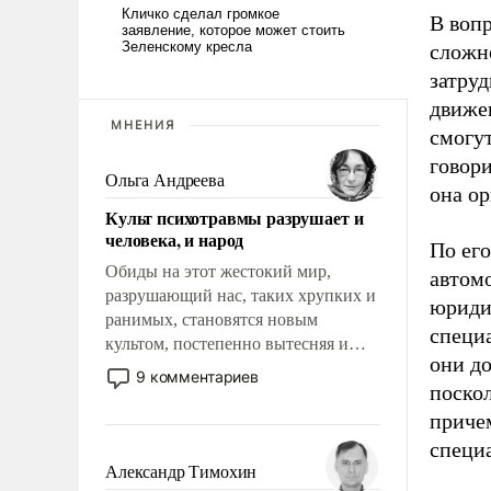
В воп
сложно
затру
движен
МНЕНИЯ
смогут
говор
Ольга Андреева
она ор
Культ психотравмы разрушает и
человека, и народ
По его
Обиды на этот жестокий мир,
автомо
разрушающий нас, таких хрупких и
юриди
ранимых, становятся новым
специа
культом, постепенно вытесняя и
они д
отменяя традиционное требование к
9 комментариев
поско
человеку – быть мужественным и
твердым под ударами судьбы, брать
приче
на себя ответственность, помогать
специ
слабым, идти вперед и
Александр Тимохин
адаптироваться.