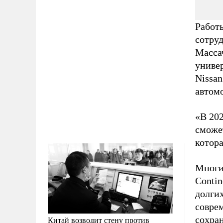
Работ
сотру
Масса
униве
Nissan
автом
«В 202
сможет
котора
Многи
Contin
долги
совре
сохра
Китай возводит стену против