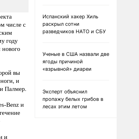
екта
Испанский хакер Хиль
раскрыл сотни
м числе с
разведчиков НАТО и СБУ
ским
у году
 нового
Ученые в США назвали две
ягоды причиной
«взрывной» диареи
торой вы
ноги, и
ди Палмер.
Эксперт объяснил
пропажу белых грибов в
es-Benz и
лесах этим летом
 течение
е
и и