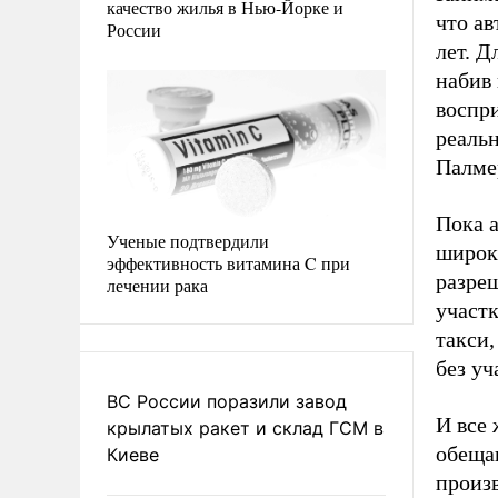
качество жилья в Нью-Йорке и
что ав
России
лет. Д
набив
воспри
реальн
Палме
Пока 
Ученые подтвердили
широк
эффективность витамина C при
разре
лечении рака
участ
такси,
без уч
ВС России поразили завод
И все
крылатых ракет и склад ГСМ в
обеща
Киеве
произ