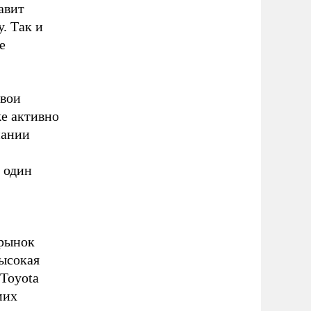
авит
. Так и
е
свои
же активно
пании
 один
 рынок
высокая
 Toyota
мих