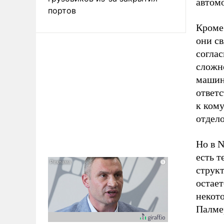
автом
портов
Кроме 
они с
соглас
сложно
машины
ответс
к ком
отдел
Но в N
есть т
структ
остает
некото
Палме