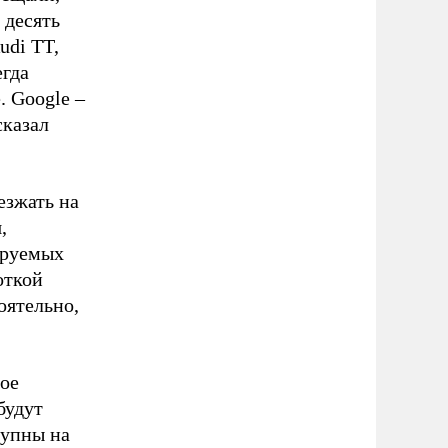
 десять
udi TT,
егда
. Google –
сказал
езжать на
,
ируемых
откой
оятельно,
ное
будут
тупны на