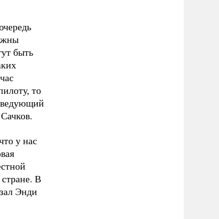
очередь
лжны
гут быть
аких
йчас
пилоту, то
заведующий
Сачков.
что у нас
овая
естной
 стране. В
азал Энди