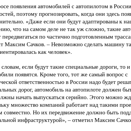
росе появления автомобилей с автопилотом в Росси
стей, поэтому прогнозировать, когда они здесь поя
днительно. «Даже если они будут адаптированы к н
ию, что на самом деле не так уж сложно, такие ав
 передвигаться по частично подготовленным трасса
ит Максим Сачков. – Невозможно сделать машину та
иентировалась как человек».
 словам, если будут такие специальные дороги, то и
били появятся. Кроме того, тот же самый вопрос с
ческой ответственностью в России надо будет реша
льных дорог, автомобиль на автопилоте должен быт
олжны начать выпускаться серийно. Этого можно жд
льку множество компаний работает над такими про
м совместно. Но их передвижение должно быть под
альной инфраструктурой», – отметил Максим Сачко