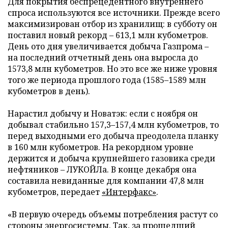
Для покрытия беспрецедентного внутреннего
спроса используются все источники. Прежде всего
максимизирован отбор из хранилищ: в субботу он
поставил новый рекорд – 613,1 млн кубометров.
День ото дня увеличивается добыча Газпрома –
на последний отчетный день она выросла до
1573,8 млн кубометров. Но это все же ниже уровня
того же периода прошлого года (1585–1589 млн
кубометров в день).
Нарастил добычу и Новатэк: если с ноября он
добывал стабильно 157,3–157,4 млн кубометров, то
перед выходными его добыча преодолела планку
в 160 млн кубометров. На рекордном уровне
держится и добыча крупнейшего газовика среди
нефтяников – ЛУКОЙЛа. В конце декабря она
составила невиданные для компании 47,8 млн
кубометров, передает
«Интерфакс»
.
«В первую очередь объемы потребления растут со
стороны энергосистемы. Так, за прошедший