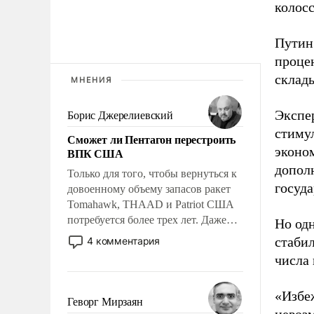
колосс
Путин
процен
склад
МНЕНИЯ
Экспе
Борис Джерелиевский
стиму
Сможет ли Пентагон перестроить
эконо
ВПК США
допол
Только для того, чтобы вернуться к
госуд
довоенному объему запасов ракет
Tomahawk, THAAD и Patriot США
потребуется более трех лет. Даже
Но од
небольшая война с Ираном
стаби
4 комментария
опустошила американские
числа 
арсеналы. Сложившаяся ситуация
означает многолетний период
«Избеж
уязвимости США, например, перед
Геворг Мирзаян
Китаем.