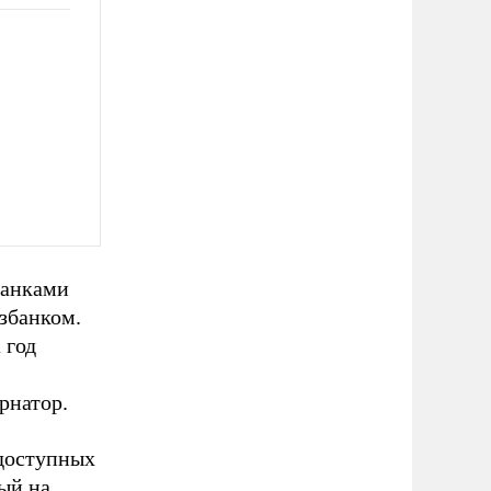
банками
збанком.
 год
рнатор.
 доступных
ый на