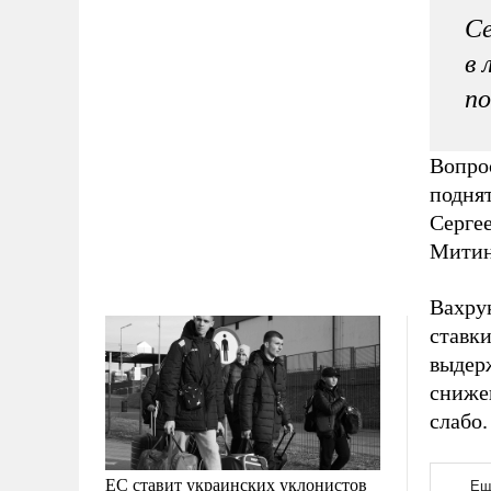
С
в 
п
Вопро
поднят
Серге
Мити
Вахру
ставки
выдер
снижен
слабо.
ЕС ставит украинских уклонистов