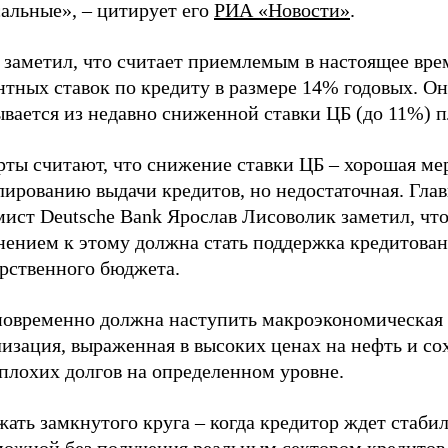
альные», – цитирует его
РИА «Новости»
.
 заметил, что считает приемлемым в настоящее вре
тных ставок по кредиту в размере 14% годовых. Он
ывается из недавно сниженной ставки ЦБ (до 11%) 
рты считают, что снижение ставки ЦБ – хорошая ме
лированию выдачи кредитов, но недостаточная. Гла
мист Deutsche Bank Ярослав Лисоволик заметил, чт
нением к этому должна стать поддержка кредитован
арственного бюджета.
новременно должна наступить макроэкономическая
лизация, выраженная в высоких ценах на нефть и с
плохих долгов на определенном уровне.
ать замкнутого круга – когда кредитор ждет стаби