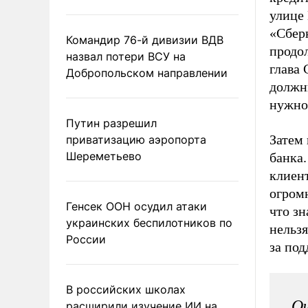
улице 
«Сбер
Командир 76-й дивизии ВДВ
продо
назвал потери ВСУ на
глава 
Добропольском направлении
должны
нужно 
Путин разрешил
Затем 
приватизацию аэропорта
Шереметьево
банка.
клиен
огромн
Генсек ООН осудил атаки
что зн
украинских беспилотников по
нельзя
России
за под
В российских школах
Оч
расширили изучение ИИ на