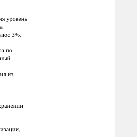
мя уровень
а
плюс 3%.
ра по
вный
о
ия из
охранении
лизации,