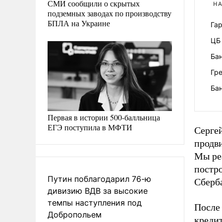
СМИ сообщили о скрытых
НА
подземных заводах по производству
БПЛА на Украине
Га
ЦБ
Бан
Гре
Бан
Первая в истории 500-балльница
ЕГЭ поступила в МФТИ
Сергей
продви
Мы реа
постр
Путин поблагодарил 76-ю
Сберба
дивизию ВДВ за высокие
темпы наступления под
После
Добропольем
кредит