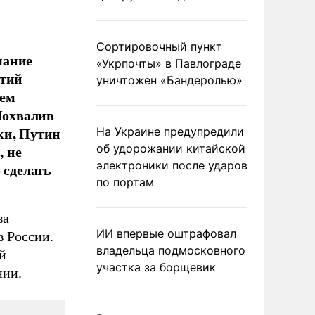
Сортировочный пункт
мание
«Укрпочты» в Павлограде
ятий
уничтожен «Бандеролью»
тем
Похвалив
ки, Путин
На Украине предупредили
, не
об удорожании китайской
электроники после ударов
 сделать
по портам
ва
ИИ впервые оштрафовал
в России.
владельца подмосковного
ой
участка за борщевик
нии.