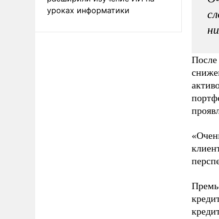
уроках информатики
сл
ни
После 
сниже
активо
портфе
прояв
«Очень
клиент
персп
Премье
креди
креди