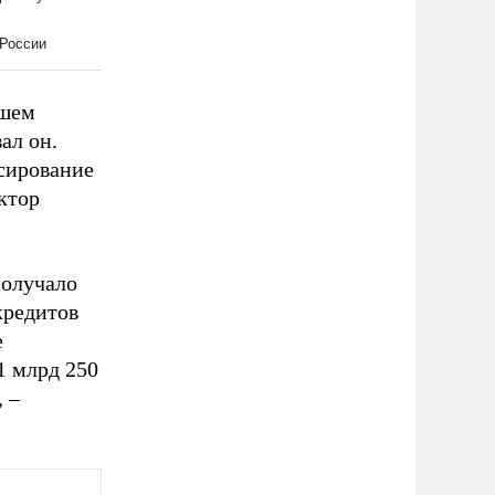
чшем
ал он.
нсирование
ктор
получало
кредитов
е
1 млрд 250
 –