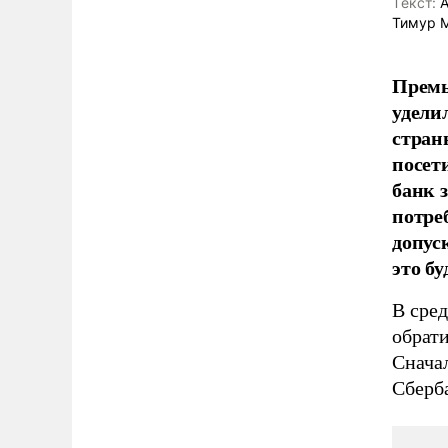
Tекст:
А
Тимур 
Премь
удели
стран
посет
банк 
потре
допус
это бу
В сре
обрат
Сначал
Сберб