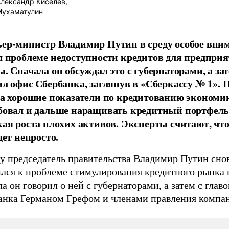
лександр Киселев,
Мухаматулин
ер-министр Владимир Путин в среду особое вни
л проблеме недоступности кредитов для предпри
ы. Сначала он обсуждал это с губернаторами, а за
ил офис Сбербанка, заглянув в «Сберкассу № 1». 
за хорошие показатели по кредитованию экономи
бовал и дальше наращивать кредитный портфель
кая роста плохих активов. Эксперты считают, что
дет непросто.
ду председатель правительства Владимир Путин сно
ился к проблеме стимулирования кредитного рынка 
а он говорил о ней с губернаторами, а затем с глав
анка Германом Грефом и членами правления компа