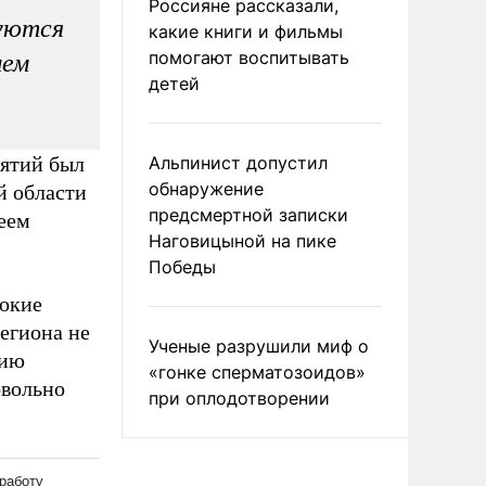
Россияне рассказали,
уются
какие книги и фильмы
помогают воспитывать
чем
детей
иятий был
Альпинист допустил
обнаружение
й области
предсмертной записки
еем
Наговицыной на пике
Победы
сокие
региона не
Ученые разрушили миф о
цию
«гонке сперматозоидов»
овольно
при оплодотворении