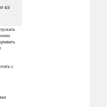
о из
пускать
лохих
крывать
е
отать с
ики