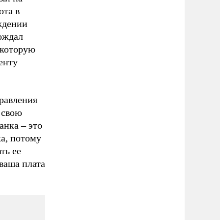
ота в
ждении
вождал
 которую
енту
правления
 свою
анка – это
ка, потому
ть ее
 ваша плата