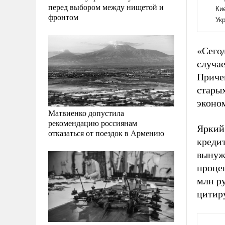
перед выбором между нищетой и
фронтом
«Сего
случае
Причем
старых
эконо
Матвиенко допустила
рекомендацию россиянам
Яркий
отказаться от поездок в Армению
кредит
вынуж
проце
млн ру
цитир