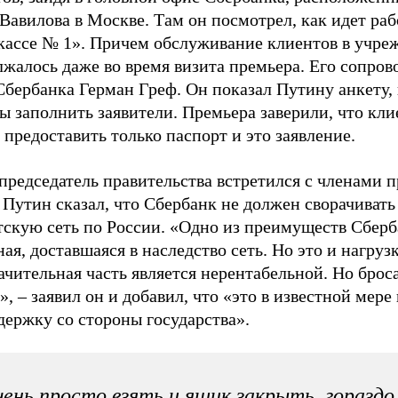
Вавилова в Москве. Там он посмотрел, как идет раб
кассе № 1». Причем обслуживание клиентов в учре
лжалось даже во время визита премьера. Его сопро
Сбербанка Герман Греф. Он показал Путину анкету,
 заполнить заявители. Премьера заверили, что кли
предоставить только паспорт и это заявление.
председатель правительства встретился с членами 
 Путин сказал, что Сбербанк не должен сворачивать
тскую сеть по России. «Одно из преимуществ Сберб
ая, доставшаяся в наследство сеть. Но это и нагруз
ачительная часть является нерентабельной. Но броса
», – заявил он и добавил, что «это в известной мере
держку со стороны государства».
ень просто взять и ящик закрыть, гораздо