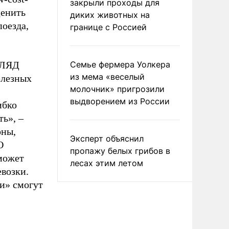
закрыли проходы для
ценить
диких животных на
поезда,
границе с Россией
ЗГЛЯД
Семье фермера Уолкера
из мема «веселый
елезных
молочник» пригрозили
выдворением из России
ибко
ть», –
оны,
Эксперт объяснил
О
пропажу белых грибов в
 может
лесах этим летом
возки.
и» смогут