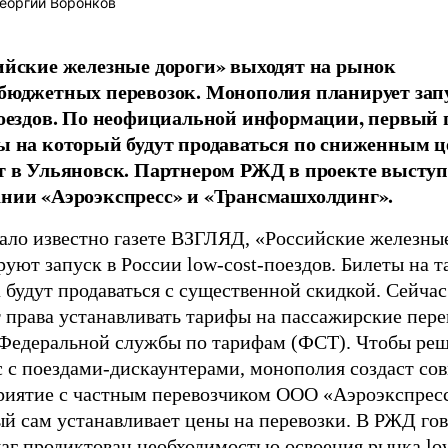
еоргий Воронков
ийские железные дороги» выходят на рынок
бюджетных перевозок. Монополия планирует запу
поездов. По неофициальной информации, первый п
ы на который будут продаваться по сниженным ц
т в Ульяновск. Партнером РЖД в проекте высту
нии «Аэроэкспресс» и «Трансмашхолдинг».
тало известно газете ВЗГЛЯД, «Российские железны
уют запуск в России low-cost-поездов. Билеты на т
 будут продаваться с существенной скидкой. Сейча
 права устанавливать тарифы на пассажирские пере
 Федеральной службы по тарифам (ФСТ). Чтобы ре
с с поездами-дискаунтерами, монополия создаст со
риятие с частным перевозчиком ООО «Аэроэкспресс
й сам устанавливает цены на перевозки. В РЖД гов
аг продиктован необходимостью освоения рынка low