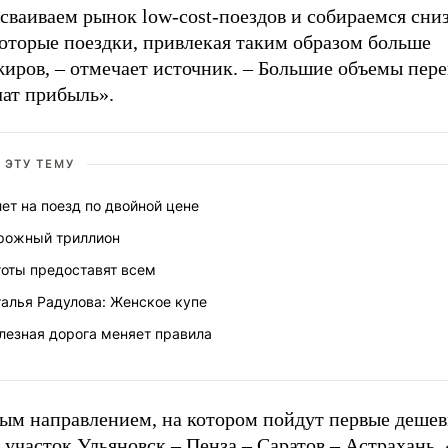
сваиваем рынок low-cost-поездов и собираемся сни
которые поездки, привлекая таким образом больше
иров, – отмечает источник. – Большие объемы пере
чат прибыль».
 ЭТУ ТЕМУ
ет на поезд по двойной цене
рожный триллион
готы предоставят всем
алья Радулова: Женское купе
лезная дорога меняет правила
ым направлением, на котором пойдут первые дешев
 участок Ульяновск – Пенза – Саратов – Астрахань.