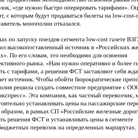
озок, «где нужно быстро оперировать тарифами». О
т, с которым будут продаваться билеты на low-cost-
тавитель монополии отказался.
ах по запуску поездов сегмента low-cost газете В
ил высокопоставленный источник в «Российских ж
х». По его словам, это необходимо для освоения
ективного рынка. «Нам нужно оперативно и более г
ть с тарифами, а решения ФСТ заставляют себя жда
ает источник. Чтобы обойти бюрократические преп
олия решила создать совместное предприятие с ОО
экспресс». Эта компания, как частный перевозчик,
оятельно устанавливать цены на пассажирские пере
 образом, в рамках СП «Российские железные дорог
ать решения ФСТ и устанавливать цены в сегменте
бюджетных перевозок на определенных маршрутах.