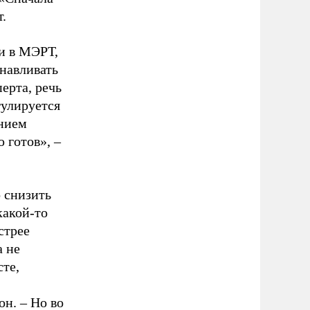
т.
и в МЭРТ,
навливать
ерта, речь
гулируется
анием
 готов», –
о снизить
какой-то
стрее
а не
те,
он. – Но во