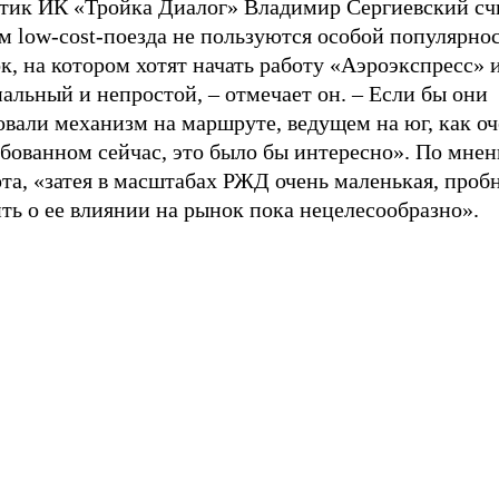
тик ИК «Тройка Диалог» Владимир Сергиевский счи
м low-cost-поезда не пользуются особой популярно
к, на котором хотят начать работу «Аэроэкспресс» 
альный и непростой, – отмечает он. – Если бы они
вали механизм на маршруте, ведущем на юг, как оч
ебованном сейчас, это было бы интересно». По мне
та, «затея в масштабах РЖД очень маленькая, пробн
ть о ее влиянии на рынок пока нецелесообразно».