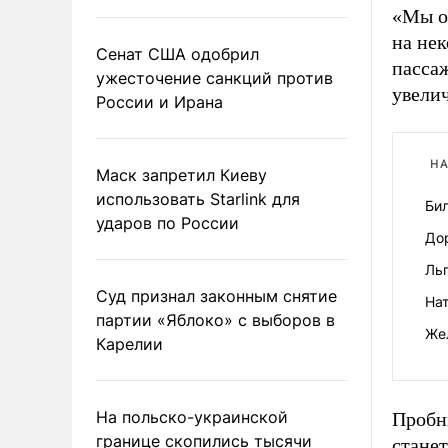
«Мы о
на не
Сенат США одобрил
пассаж
ужесточение санкций против
увели
России и Ирана
НА
Маск запретил Киеву
использовать Starlink для
Бил
ударов по России
До
Ль
Суд признал законным снятие
Нат
партии «Яблоко» с выборов в
Же
Карелии
На польско-украинской
Пробн
границе скопились тысячи
станет