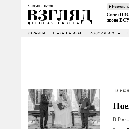
8 августа, суббота
Новость ч
Силы ПВО 
дрона ВС
УКРАИНА
АТАКА НА ИРАН
РОССИЯ И США
18 ИЮН
Пое
В Росс