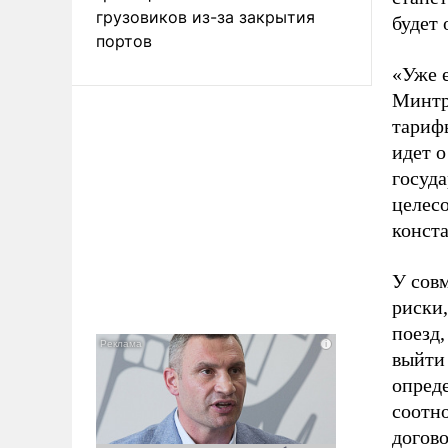
грузовиков из-за закрытия
будет 
портов
«Уже 
Минтра
тарифы
идет о
госуда
целесо
конста
У совм
риски,
поезд,
выйти
опреде
соотн
догово