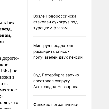
Возле Новороссийска
ск low-
атакован сухогруз под
оезд,
турецким флагом
енам,
пят
Минтруд предложил
расширить список
получателей двух пенсий
е дороги»
акие
с РЖД не
Суд Петербурга заочно
возки в
арестовал супругу
шить
Александра Невзорова
вместное
»,
орят, что
Финские пограничники
-cost-