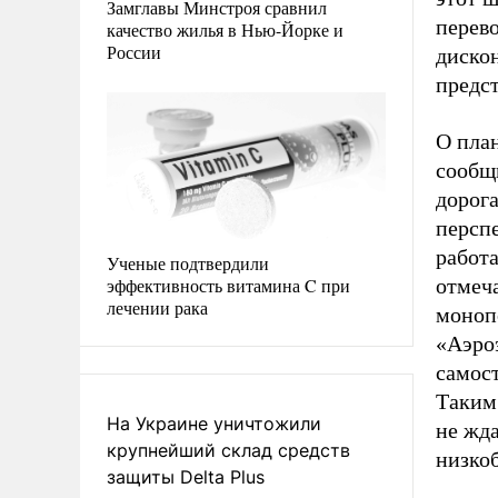
Замглавы Минстроя сравнил
перев
качество жилья в Нью-Йорке и
России
дискон
предс
О план
сообщ
дорога
персп
работа
Ученые подтвердили
эффективность витамина C при
отмеч
лечении рака
моноп
«Аэро
самост
Таким
На Украине уничтожили
не жд
крупнейший склад средств
низко
защиты Delta Plus