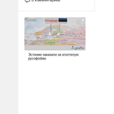
опустошила американские
арсеналы. Сложившаяся ситуация
означает многолетний период
уязвимости США, например, перед
Китаем.