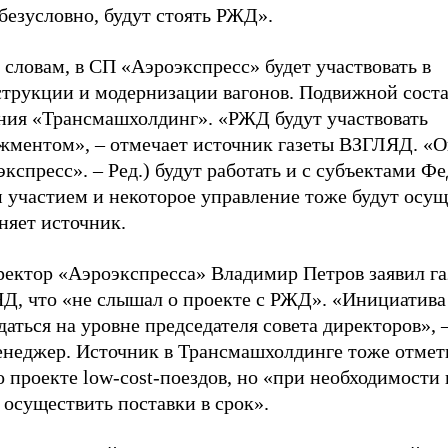
 безусловно, будут стоять РЖД».
 словам, в СП «Аэроэкспресс» будет участвовать в
струкции и модернизации вагонов. Подвижной соста
ния «Трансмашхолдинг». «РЖД будут участвовать
жментом», – отмечает источник газеты ВЗГЛЯД. «
кспресс». – Ред.) будут работать и с субъектами Ф
 участием и некоторое управление тоже будут осущ
няет источник.
ректор «Аэроэкспресса» Владимир Петров заявил га
Д, что «не слышал о проекте с РЖД». «Инициатива
аться на уровне председателя совета директоров», 
енеджер. Источник в Трансмашхолдинге тоже отмети
о проекте low-cost-поездов, но «при необходимости
 осуществить поставки в срок».