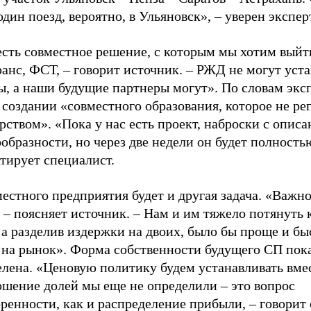
один поезд, вероятно, в Ульяновск», – уверен экспер
есть совместное решение, с которым мы хотим выйт
нс, ФСТ, – говорит источник. – РЖД не могут уста
, а наши будущие партнеры могут». По словам эксп
 создании «совместного образования, которое не ре
рством». «Пока у нас есть проект, наброски с опис
образности, но через две недели он будет полностью
тирует специалист.
естного предприятия будет и другая задача. «Важн
 – поясняет источник. – Нам и им тяжело потянуть 
 а разделив издержки на двоих, было бы проще и бы
 на рынок». Форма собственности будущего СП пок
лена. «Ценовую политику будем устанавливать вмес
ошение долей мы еще не определили – это вопрос
ренности, как и распределение прибыли, – говорит 