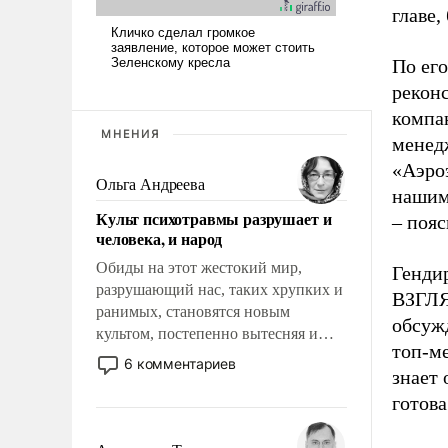
главе,
По его
рекон
компа
МНЕНИЯ
менед
«Аэроэ
Ольга Андреева
нашим
Культ психотравмы разрушает и
– пояс
человека, и народ
Обиды на этот жестокий мир,
Генди
разрушающий нас, таких хрупких и
ВЗГЛЯ
ранимых, становятся новым
обсужд
культом, постепенно вытесняя и
топ-м
отменяя традиционное требование к
6 комментариев
знает 
человеку – быть мужественным и
твердым под ударами судьбы, брать
готова
на себя ответственность, помогать
слабым, идти вперед и