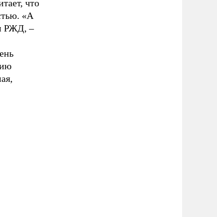
тает, что
стью. «А
и РЖД, –
ень
нию
ая,