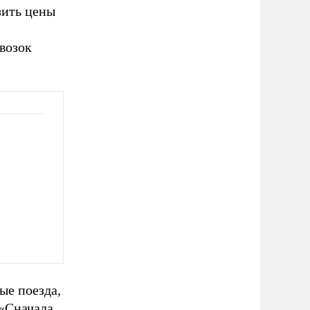
зить цены
возок
ые поезда,
 «Сначала