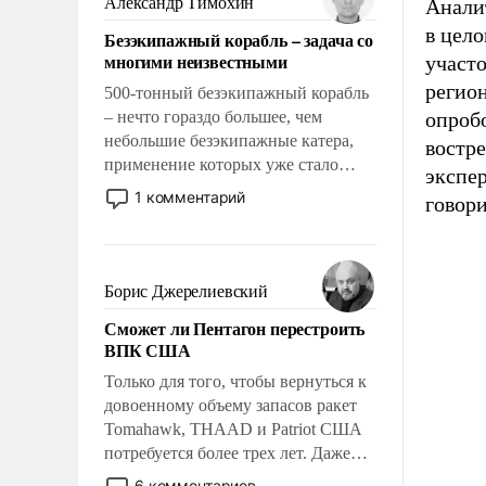
Александр Тимохин
Анали
адаптироваться.
в цело
Безэкипажный корабль – задача со
многими неизвестными
участо
регион
500-тонный безэкипажный корабль
– нечто гораздо большее, чем
опробо
небольшие безэкипажные катера,
востр
применение которых уже стало
экспер
обыденностью. Задача по созданию
1 комментарий
говори
такого корабля очень сложна и
амбициозна. Однако и ее
реализация радикально поднимет
наши боевые возможности.
Борис Джерелиевский
Сможет ли Пентагон перестроить
ВПК США
Только для того, чтобы вернуться к
довоенному объему запасов ракет
Tomahawk, THAAD и Patriot США
потребуется более трех лет. Даже
небольшая война с Ираном
6 комментариев