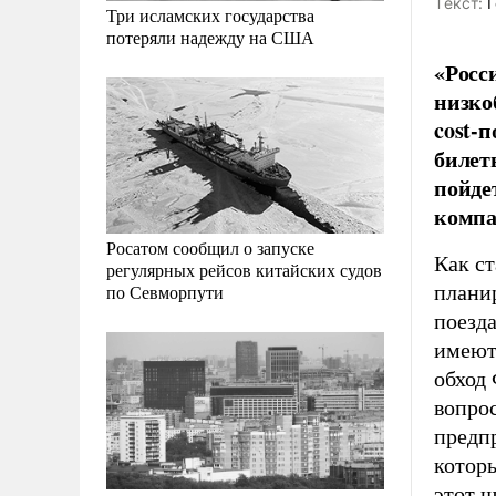
Tекст:
Г
Три исламских государства
потеряли надежду на США
«Росс
низко
cost-
билет
пойде
компа
Росатом сообщил о запуске
Как с
регулярных рейсов китайских судов
планир
по Севморпути
поезда
имеют
обход
вопро
предп
которы
этот ш