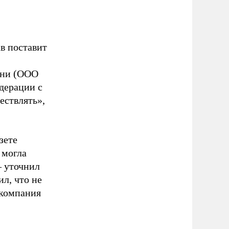
в поставит
Они (ООО
едерации с
ествлять»,
зете
 могла
– уточнил
л, что не
 компания