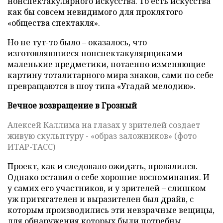
нонспектакулярного искусства. То есть искусства
как бы совсем невидимого для проклятого
«общества спектакля».
Но не тут-то было – оказалось, что
изготовлявшиеся нонспектакулярщиками
маленькие предметики, потаенно изменяющие
картину тоталитарного мира знаков, сами по себе
превращаются в шоу типа «Угадай мелодию».
Вечное возвращение в Грозный
Алексей Каллима на глазах у зрителей создает
живую скульптуру - «образ заложников» (фото
ИТАР-ТАСС)
Проект, как и следовало ожидать, провалился.
Однако оставил о себе хорошие воспоминания. И
у самих его участников, и у зрителей – слишком
уж притягателен и выразителен был драйв, с
которым производились эти невзрачные вещицы,
для обнаружения которых были потребны