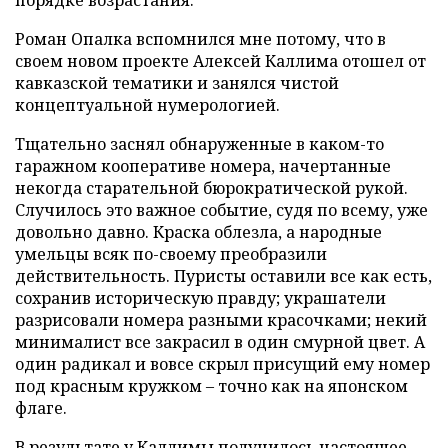
порядке возрастания.
Роман Опалка вспомнился мне потому, что в
своем новом проекте Алексей Каллима отошел от
кавказской тематики и занялся чистой
концептуальной нумерологией.
Тщательно заснял обнаруженные в каком-то
гаражном кооперативе номера, начертанные
некогда старательной бюрократической рукой.
Случилось это важное событие, судя по всему, уже
довольно давно. Краска облезла, а народные
умельцы всяк по-своему преобразили
действительность. Пуристы оставили все как есть,
сохранив историческую правду; украшатели
разрисовали номера разными красочками; некий
минималист все закрасил в один смурной цвет. А
один радикал и вовсе скрыл присущий ему номер
под красным кружком – точно как на японском
флаге.
В результате у Каллимы получилось настоящее