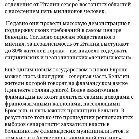
отделения от Италии северо-восточных областей
с населением пять миллионов человек.
Недавно они провели массовую демонстрацию в
поддержку своих требований в самом центре
Венеции. Согласно опросам общественного
мнения, за независимость от Италии выступают
до 80% жителей города – им надоело содержать
сицилийских и неаполитанских «ленивых южан».
Еще одним новым государством в новой Европе
может стать Фландрия – северная часть Бельгии,
жители которой говорят на фламандском языке
(диалекте голландского). Более зажиточные
фламандцы не хотят делиться своими доходами с
франкоязычными валлонами, населяющими
Брюссель и пять южных провинций Бельгии. В
результате только что прошедших региональных
выборов сепаратисты захватили власть в
большинстве фламандских муниципалитетов, в
том числе в Антверпене, «алмазной столице»