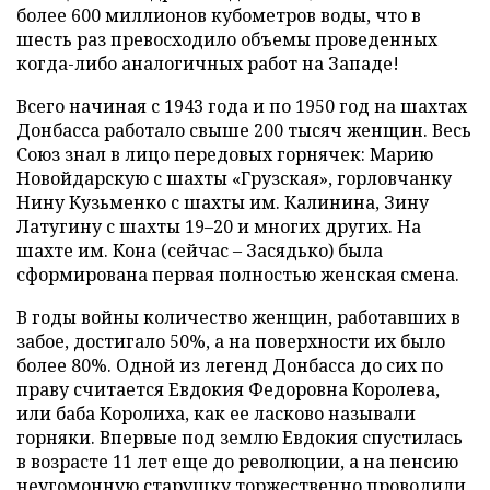
более 600 миллионов кубометров воды, что в
шесть раз превосходило объемы проведенных
когда-либо аналогичных работ на Западе!
Всего начиная с 1943 года и по 1950 год на шахтах
Донбасса работало свыше 200 тысяч женщин. Весь
Союз знал в лицо передовых горнячек: Марию
Новойдарскую с шахты «Грузская», горловчанку
Нину Кузьменко с шахты им. Калинина, Зину
Латугину с шахты 19–20 и многих других. На
шахте им. Кона (сейчас – Засядько) была
сформирована первая полностью женская смена.
В годы войны количество женщин, работавших в
забое, достигало 50%, а на поверхности их было
более 80%. Одной из легенд Донбасса до сих по
праву считается Евдокия Федоровна Королева,
или баба Королиха, как ее ласково называли
горняки. Впервые под землю Евдокия спустилась
в возрасте 11 лет еще до революции, а на пенсию
неугомонную старушку торжественно проводили