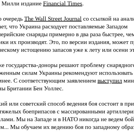
 Милли издание
Financial Times
.
ю очередь
The Wall Street Journal
со ссылкой на анал
ет, что Украина расходует поставляемые Западом
лерийские снаряды примерно в два раза быстрее, ч
ки их производят. Это, по версии издания, может п
ескому истощению запасов уже к лету или осени эт
же государства-доноры решают проблему снарядного
женным силам Украины рекомендуют использовать
мнее. С соответствующим заявлением
выступил
мин
ны Британии Бен Уоллес.
кий или советский способ ведения боя состоит в п
 тяжелых боеприпасов с массированными артиллер
елами. Мы на Западе и в НАТО никогда не ведем бо
м... Мы обучаем их ведению боя по западному обра