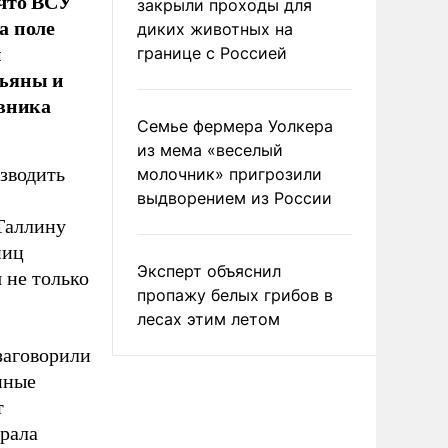
 что ВСУ
закрыли проходы для
а поле
диких животных на
й
границе с Россией
зъяны и
ивника
Семье фермера Уолкера
из мема «веселый
зводить
молочник» пригрозили
выдворением из России
Таллину
ниц
Эксперт объяснил
 не только
пропажу белых грибов в
лесах этим летом
заговорили
нные
т
рала