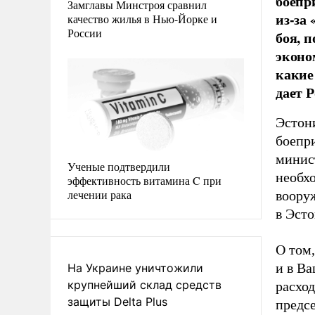
боепр
Замглавы Минстроя сравнил
из-за 
качество жилья в Нью-Йорке и
России
боя, 
эконо
какие
дает 
Эстон
боепр
минис
Ученые подтвердили
необхо
эффективность витамина C при
лечении рака
вооруж
в Эсто
О том,
и в В
На Украине уничтожили
крупнейший склад средств
расход
защиты Delta Plus
предс