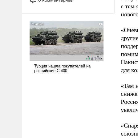
опустошила американские
с тем 
арсеналы. Сложившаяся ситуация
нового
означает многолетний период
уязвимости США, например, перед
«Очеви
Китаем.
други
поддер
помим
Пакис
для ко
«Тем н
снижен
Росси
увелич
«Снаря
союзни