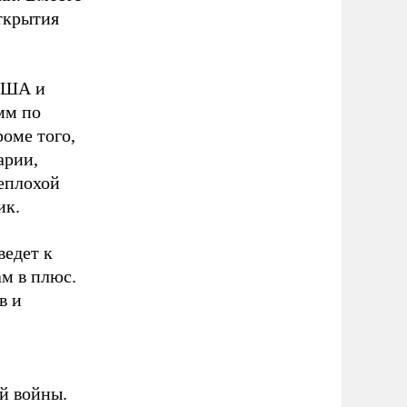
ткрытия
 США и
мм по
роме того,
арии,
неплохой
ик.
ведет к
м в плюс.
в и
й войны.