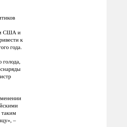
итиков
ем США и
ривести к
ого года.
 голода,
 снаряды
истр
рименении
ийскими
й таким
зцу», –