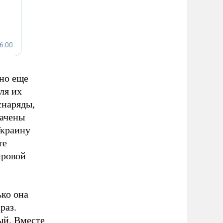
тно еще
ля их
снаряды,
рачены
Украину
те
ировой
ько она
раз.
ый. Вместе