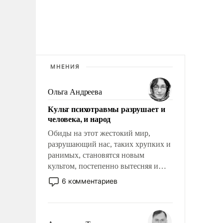
МНЕНИЯ
Ольга Андреева
Культ психотравмы разрушает и
человека, и народ
Обиды на этот жестокий мир,
разрушающий нас, таких хрупких и
ранимых, становятся новым
культом, постепенно вытесняя и
отменяя традиционное требование к
6 комментариев
человеку – быть мужественным и
твердым под ударами судьбы, брать
на себя ответственность, помогать
слабым, идти вперед и