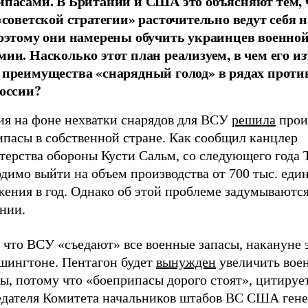
ипасами. В Британии и США это объясняют тем,
«советской стратегии» расточительно ведут себя н
поэтому они намерены обучить украинцев военно
мии. Насколько этот план реализуем, в чем его и
 преимущества «снарядный голод» в рядах прот
России?
ия на фоне нехватки снарядов для ВСУ
решила
прои
ипасы в собственной стране. Как сообщил канцлер
терства обороны Кусти Сальм, со следующего года 
димо выйти на объем производства от 700 тыс. еди
ения в год. Однако об этой проблеме задумываются
нии.
 что ВСУ «съедают» все военные запасы, накануне 
ашингтоне. Пентагон будет
вынужден
увеличить вое
ы, потому что «боеприпасы дорого стоят», цитируе
едателя Комитета начальников штабов ВС США гене