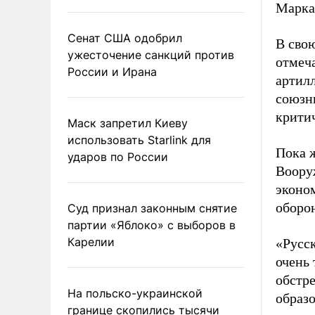
Марка
Сенат США одобрил
В сво
ужесточение санкций против
отмеча
России и Ирана
артил
союзни
критич
Маск запретил Киеву
использовать Starlink для
Пока 
ударов по России
Воору
эконо
оборо
Суд признал законным снятие
партии «Яблоко» с выборов в
Карелии
«Русс
очень
обстр
На польско-украинской
образо
границе скопились тысячи