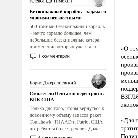
Александр Тимохин
адаптироваться.
Безэкипажный корабль – задача со
многими неизвестными
500-тонный безэкипажный корабль
– нечто гораздо большее, чем
небольшие безэкипажные катера,
применение которых уже стало
«О том
обыденностью. Задача по созданию
осень
1 комментарий
такого корабля очень сложна и
произ
амбициозна. Однако и ее
произ
реализация радикально поднимет
меньш
наши боевые возможности.
Борис Джерелиевский
поддер
Сможет ли Пентагон перестроить
ВЗГЛЯ
ВПК США
эконо
Только для того, чтобы вернуться к
довоенному объему запасов ракет
«Для т
Tomahawk, THAAD и Patriot США
тратит
потребуется более трех лет. Даже
небольшая война с Ираном
Получ
6 комментариев