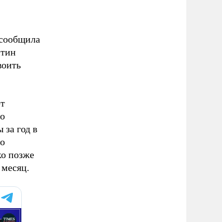
 сообщила
стин
воить
ют
то
 за год в
но
ко позже
 месяц.