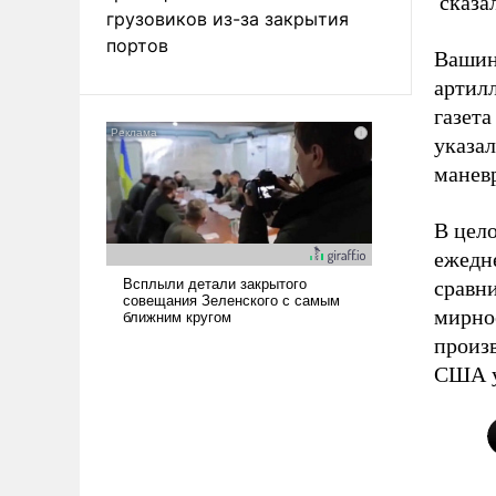
сказал
грузовиков из-за закрытия
портов
Вашин
артил
газет
указал
манев
В цел
ежедн
сравн
мирно
произ
США уд