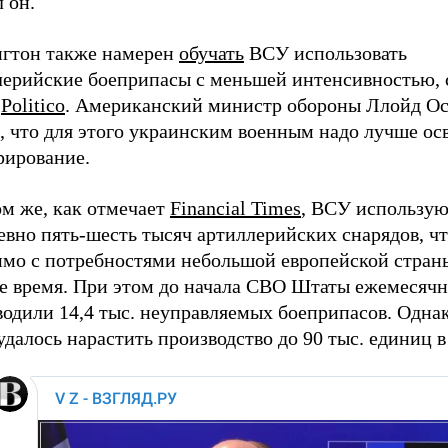
 он.
гтон также намерен
обучать
ВСУ использовать
лерийские боеприпасы с меньшей интенсивностью,
а
Politico
. Американский министр обороны Ллойд О
, что для этого украинским военным надо лучше ос
рирование.
ом же, как отмечает
Financial Times
, ВСУ использу
евно пять-шесть тысяч артиллерийских снарядов, ч
имо с потребностями небольшой европейской страны
е время. При этом до начала СВО Штаты ежемесяч
водили 14,4 тыс. неуправляемых боеприпасов. Одна
алось нарастить производство до 90 тыс. единиц в