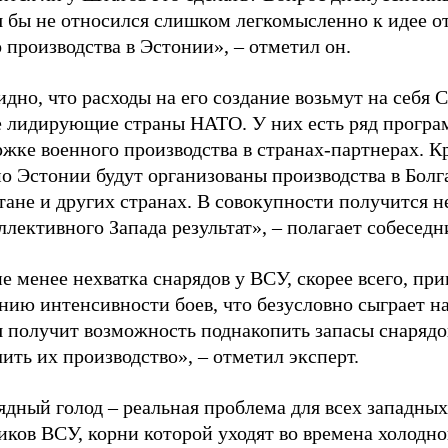
я бы не относился слишком легкомысленно к идее о
 производства в Эстонии», – отметил он.
дно, что расходы на его создание возьмут на себя
е лидирующие страны НАТО. У них есть ряд програ
жке военного производства в странах-партнерах. К
о Эстонии будут организованы производства в Болг
тане и других странах. В совокупности получится 
ллективного Запада результат», – полагает собеседн
е менее нехватка снарядов у ВСУ, скорее всего, при
ию интенсивности боев, что безусловно сыграет на
я получит возможность поднакопить запасы снарядо
ить их производство», – отметил эксперт.
дный голод – реальная проблема для всех западных
ков ВСУ, корни которой уходят во времена холодно