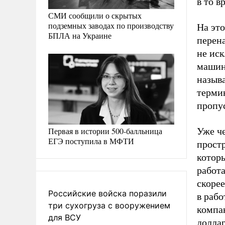
в то в
СМИ сообщили о скрытых
подземных заводах по производству
На эт
БПЛА на Украине
перен
не иск
машин
называ
терми
пропу
Уже че
Первая в истории 500-балльница
ЕГЭ поступила в МФТИ
простр
котор
работ
скорее
Российские войска поразили
в рабо
три сухогруза с вооружением
компан
для ВСУ
доллар