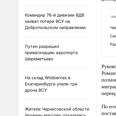
Командир 76-й дивизии ВДВ
НА
назвал потери ВСУ на
Добропольском направлении
Че
Са
Ра
Путин разрешил
приватизацию аэропорта
Шереметьево
Руков
Роман
На склад Wildberries в
полно
Екатеринбурге упали три
мигра
дрона ВСУ
перекр
По его
Жители Черниговской области
постав
Украины массово отказались