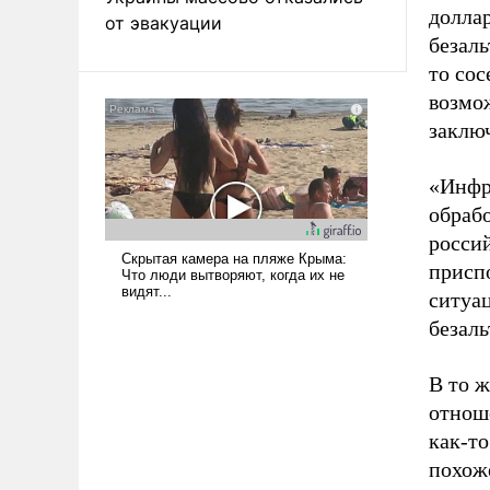
долла
от эвакуации
безал
то сос
возмо
заклю
«Инфр
обраб
россий
приспо
ситуа
безаль
В то ж
отнош
как-т
похож