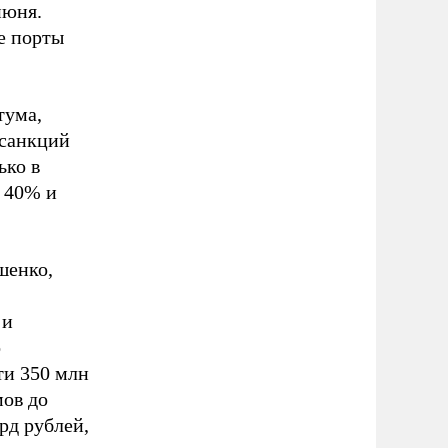
июня.
е порты
тума,
 санкций
ько в
 40% и
шенко,
 и
о
ти 350 млн
мов до
рд рублей,