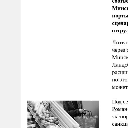
соотв
Минск
порты
сцена
отгру
Литва
через
Минск
Ландс
расши
по это
может 
Под с
Роман
экспо
санкц