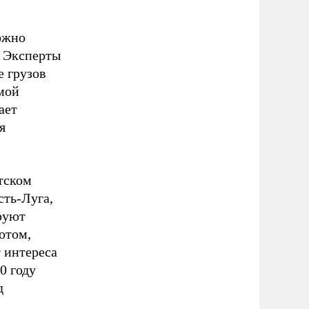
ожно
. Эксперты
е грузов
мой
ает
я
тском
сть-Луга,
руют
отом,
т интереса
0 году
д