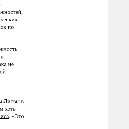
и
ожностей,
ических
вок по
ожность
 и
ока не
ной
е
ы Литвы в
м хоть
зиса
. «Это