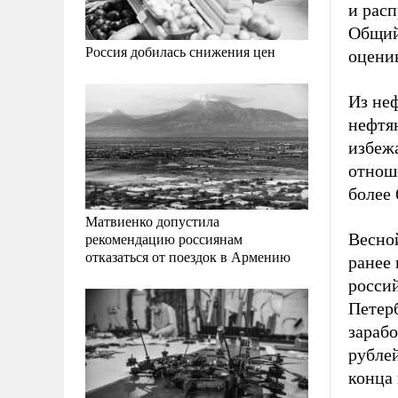
и рас
Общий
Россия добилась снижения цен
оцени
Из неф
нефтян
избеж
отнош
более
Матвиенко допустила
рекомендацию россиянам
Весно
отказаться от поездок в Армению
ранее 
росси
Петер
зарабо
рублей
конца 