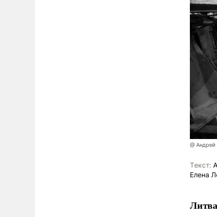
@ Андрей
Tекст:
А
Елена Л
Литва