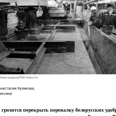
 Александров/РИА Новости
настасия Куликова,
ексина
 грозится перекрыть перевалку белорусских удоб