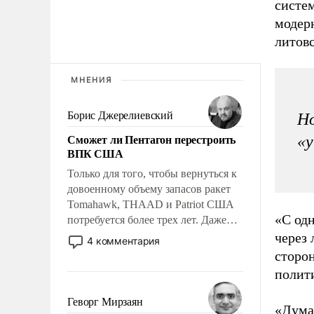
систем
модер
литовс
МНЕНИЯ
Борис Джерелиевский
Но
Сможет ли Пентагон перестроить
«у
ВПК США
Только для того, чтобы вернуться к
довоенному объему запасов ракет
Tomahawk, THAAD и Patriot США
«С одн
потребуется более трех лет. Даже
небольшая война с Ираном
через
4 комментария
опустошила американские
сторо
арсеналы. Сложившаяся ситуация
полит
означает многолетний период
уязвимости США, например, перед
Геворг Мирзаян
«Дума
Китаем.