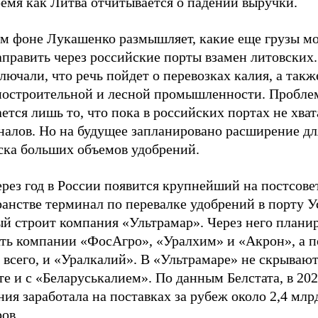
ремя как Литва отчитывается о падении выручки.
ом фоне Лукашенко размышляет, какие еще грузы м
аправить через российские порты взамен литовских
лючали, что речь пойдет о перевозках калия, а такж
остроительной и лесной промышленности. Пробле
ется лишь то, что пока в российских портах не хват
налов. Но на будущее запланировано расширение дл
ска больших объемов удобрений.
рез год в России появится крупнейший на постсове
анстве терминал по перевалке удобрений в порту У
ый строит компания «Ультрамар». Через него плани
ать компании «ФосАгро», «Уралхим» и «Акрон», а п
 всего, и «Уралкалий». В «Ультрамаре» не скрываю
те и с «Беларуськалием». По данным Белстата, в 202
ия заработала на поставках за рубеж около 2,4 млр
ов.