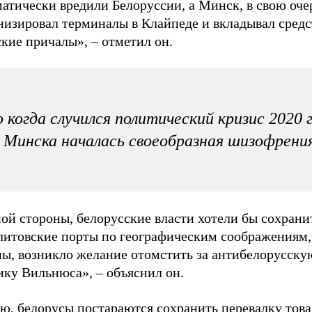
атически вредили Белоруссии, а Минск, в свою оче
низировал терминалы в Клайпеде и вкладывал средс
кие причалы», – отметил он.
 когда случился политический кризис 2020 
 Минска началась своеобразная шизофрени
ой стороны, белорусские власти хотели бы сохрани
 литовские порты по географическим соображениям,
ны, возникло желание отомстить за антибелорусску
ику Вильнюса», – объяснил он.
ю, белорусы постараются сохранить перевалку това