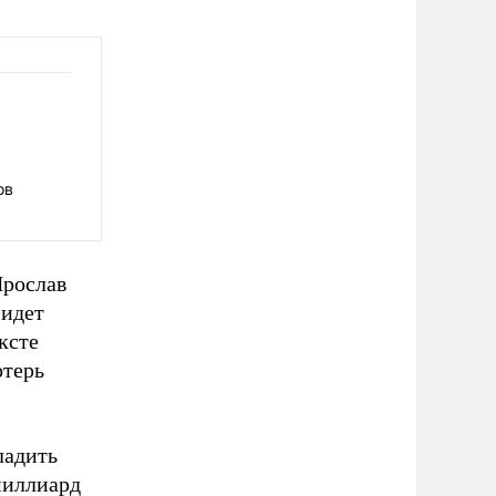
ов
Ярослав
 идет
ксте
отерь
ладить
миллиард