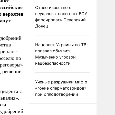
анее
оссийские
Стало известно о
о вероятен
неудачных попытках ВСУ
танут
форсировать Северский
Донец
удобрений
ротив
Нацсовет Украины по ТВ
призвал объявить
бриэлюс
Музыченко угрозой
юсселю по
нацбезопасности
ереговоры»
, решение
Ученые разрушили миф о
«гонке сперматозоидов»
нцидента с
при оплодотворении
ькалия»,
эти
 удобрений