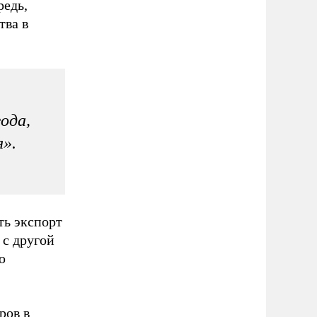
редь,
тва в
года,
я».
ть экспорт
 с другой
ю
ров в