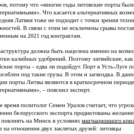
ров, потому что «многие годы литовские порты был
ьтернативными». Что касается альтернативных возм
едняя Латвия тоже не подходит с точки зрения техн
жностей. В связи с этим не исключены срывы поста
ченным на 2021 год контрактам.
аструктура должна быть нацелена именно на возм
отки калийных удобрений. Поэтому латвийские, как
ские порты – едва ли подойдут. Порт в Усть-Луге п
соблен под такие грузы. В этом и загвоздка. В дан
ции порты Литвы являются в краткосрочном период
тернативными», – пояснил эксперт.
е время политолог Семен Уралов считает, что угроз
ении белорусского экспорта продиктованы желание
о повлиять на Минск в условиях
миграционного кри
е на отношения двух заклятых друзей: литовцы