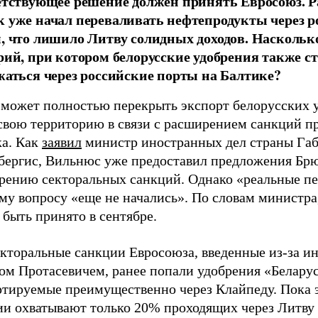
етствующее решение должен принять Евросоюз. Р
 уже начал переваливать нефтепродукты через р
, что лишило Литву солидных доходов. Наскольк
рий, при котором белорусские удобрения также с
жаться через российские порты на Балтике?
 может полностью перекрыть экспорт белорусских 
 свою территорию в связи с расширением санкций п
а. Как
заявил
министр иностранных дел страны Га
бергис, Вильнюс уже предоставил предложения Бр
рению секторальных санкций. Однако «реальные п
му вопросу «еще не начались». По словам министра
быть принято в сентябре.
екторальные санкции Евросоюза, введенные из-за и
ом Протасевичем, ранее попали удобрения «Беларус
ртируемые преимущественно через Клайпеду. Пока 
ии охватывают только 20% проходящих через Литву