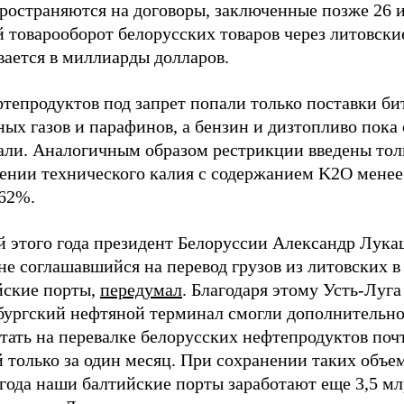
пространяются на договоры, заключенные позже 26 
 товарооборот белорусских товаров через литовски
вается в миллиарды долларов.
тепродуктов под запрет попали только поставки би
ых газов и парафинов, а бензин и дизтопливо пока
али. Аналогичным образом рестрикции введены тол
ении технического калия с содержанием K2O менее
 62%.
й этого года президент Белоруссии Александр Лука
не соглашавшийся на перевод грузов из литовских в
йские порты,
передумал
. Благодаря этому Усть-Луга
бургский нефтяной терминал смогли дополнительн
тать на перевалке белорусских нефтепродуктов поч
 только за один месяц. При сохранении таких объе
года наши балтийские порты заработают еще 3,5 мл