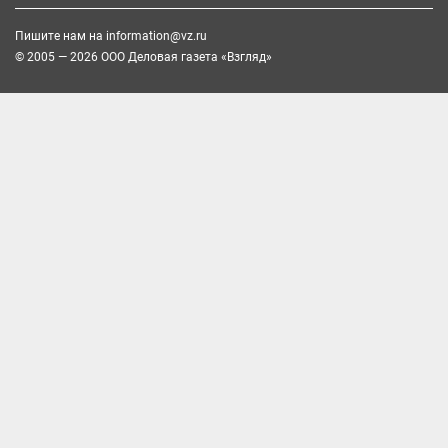
Пишите нам на
information@vz.ru
© 2005 — 2026 ООО Деловая газета «Взгляд»