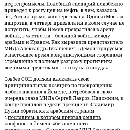
нефтепромыслы. Подобный сценарий неизбежно
приведет к росту цен на нефть, в чем, казалось
бы, Россия прямо заинтересована. Однако Москва,
напротив, в четверг призвала ни в коем случае не
допустить, чтобы Йемен превратился в арену
войны, в частности – большой войны между
арабами и Ираном. Как выразился представитель
МИД
а
Александр Лукашевич: «Демонстрируемое
в настоящее время конфликтующими сторонами
стремление к полному разгрому противника
военными средствами – это путь в никуда».
Совбез ООН должен высказать свою
принципиальную позицию по прекращению
любого насилия в Йемене, потребовал в свою
очередь глава МИД
а
Сергей Лавров. Напомним, в
конце прошлой недели президент Владимир
Путин обратился к арабским странам
с
посланием, в котором призвал решить
конфликт
в Йемене «без внешнего