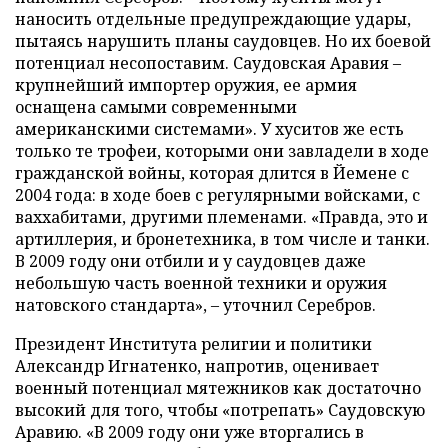
наносить отдельные предупреждающие удары,
пытаясь нарушить планы саудовцев. Но их боевой
потенциал несопоставим. Саудовская Аравия –
крупнейший импортер оружия, ее армия
оснащена самыми современными
американскими системами». У хуситов же есть
только те трофеи, которыми они завладели в ходе
гражданской войны, которая длится в Йемене с
2004 года: в ходе боев с регулярными войсками, с
ваххабитами, другими племенами. «Правда, это и
артиллерия, и бронетехника, в том числе и танки.
В 2009 году они отбили и у саудовцев даже
небольшую часть военной техники и оружия
натовского стандарта», – уточнил Серебров.
Президент Института религии и политики
Александр Игнатенко, напротив, оценивает
военный потенциал мятежников
как
достаточно
высоки
й
для того, чтобы «потрепать» Саудовскую
Аравию. «В 2009 году они уже вторгались в