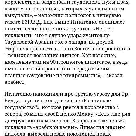
королевство и раздолбали саудовцев в пух и прах,
взяли много пленных, которых саудовцы потом
выкупали
»
, – напомнил политолог в интервью
газете ВЗГЛЯД. Еще выше Игнатенко оценивает
политический потенциал хуситов. «Нельзя
исключить, что в случае удара хуситов по
Саудовской Аравии с юго-запада, на другой
стороне королевства – в его Восточной провинции
–
вспыхнет восстание шиитов. Как известно,
население там на 90 процентов шиитское, а ведь
именно в этой провинции сосредоточены
главные саудовские нефтепромыслы», – сказал
арабист.
Игнатенко напомнил и про третью угрозу для Эр-
Рияда – суннитское движение «Исламское
государство*», которое рвется в королевство с
севера, объявив своей целью Мекку. «Есть еще ряд
деструктивных моментов. В королевстве нельзя
исключать «арабской весны». Династия многим
надоела, выросли новые поколения, новые