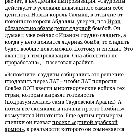
расчет, а неудачная импровизация. «Саудовцы
действуют в условиях навязанного самим себе
цейтнота. Новый король Салман, в отличие от
покойного короля Абдаллы, уверен, что
Иран
обязательно обзаведется ядерной
бомбой. Он
думает: уже сейчас с Ираном трудно сладить, а
когда у него появится ядерная бомба, то сладить
будет вообще невозможно. Поэтому и спешит. Это
авантюра, импровизация. Она абсолютно не
проработана», – посетовал арабист.
«Вспомните, саудиты собирались это решение
продавить через ЛАГ
–
чтобы ЛАГ попросил
Совбез ООН ввести миротворческие войска тех
стран, которые выразят готовность
(подразумевалась сама Саудовская Аравия). А
потом все скомкали и начали просто бомбить», –
возмутился Игнатенко. Еще одним примером
спешки он назвал
проект «единой арабской
армии»
, в реальности которого он сомневается.