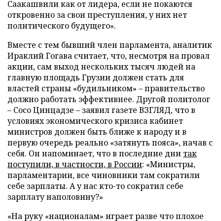
Саакашвили как от лидера, если не покаются
откровенно за свои преступления, у них нет
политического будущего».
Вместе с тем бывший член парламента, аналитик
Ираклий Гогава считает, что, несмотря на провал
акции, сам выход нескольких тысяч людей на
главную площадь Грузии должен стать для
властей страны «будильником» – правительство
должно работать эффективнее. Другой политолог
– Сосо Цинцадзе – заявил газете ВЗГЛЯД, что в
условиях экономического кризиса кабинет
министров должен быть ближе к народу и в
первую очередь реально «затянуть пояса», начав с
себя. Он напоминает, что в последние дни
так
поступили, в частности, в России
: «Министры,
парламентарии, все чиновники там сократили
себе зарплаты. А у нас кто-то сократил себе
зарплату наполовину?»
«На руку «националам» играет разве что плохое