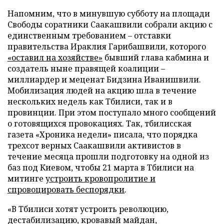
Напомним, что в минувшую субботу на площади
Свободы соратники Саакашвили собрали акцию с
единственным требованием – отставки
правительства Ираклия Гарибашвили, которого
«оставил на хозяйстве»
бывший глава кабмина и
создатель ныне правящей коалиции –
миллиардер и меценат Бидзина Иванишвили.
Мобилизация людей на акцию шла в течение
нескольких недель как Тбилиси, так и в
провинции. При этом поступало много сообщений
о готовящихся провокациях. Так, тбилисская
газета «Хроника недели» писала, что порядка
трехсот верных Саакашвили активистов в
течение месяца прошли подготовку на одной из
баз под Киевом, чтобы 21 марта в Тбилиси на
митинге
устроить кровопролитие и
спровоцировать беспорядки
.
«В Тбилиси хотят устроить революцию,
дестабилизацию, кровавый майдан,