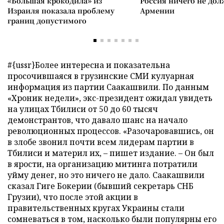
«Большая крокодила» из
Россия ничего не дол
Израиля показала проблему
Армении
границ допустимого
#{ussr}Более интересна и показательна
просочившаяся в грузинские СМИ кулуарная
информация из партии Саакашвили. По данным
«Хроник недели», экс-президент ожидал увидеть
на улицах Тбилиси от 50 до 60 тысяч
демонстрантов, что давало шанс на начало
революционных процессов. «Разочаровавшись, он
в злобе звонил почти всем лидерам партии в
Тбилиси и материл их, – пишет издание. – Он был
в ярости, на организацию митинга потратили
уйму денег, но это ничего не дало. Саакашвили
сказал Гиге Бокерии (бывший секретарь СНБ
Грузии), что после этой акции в
правительственных кругах Украины стали
сомневаться в том, насколько были популярны его