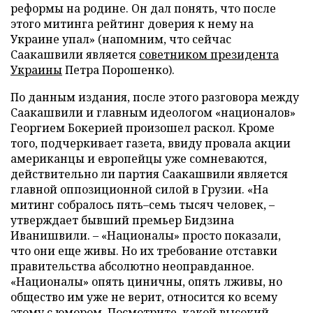
реформы на родине. Он дал понять, что после
этого митинга рейтинг доверия к нему на
Украине упал» (напомним, что сейчас
Саакашвили является
советником президента
Украины
Петра Порошенко).
По данным издания, после этого разговора между
Саакашвили и главным идеологом «националов»
Георгием Бокерией произошел раскол. Кроме
того, подчеркивает газета, ввиду провала акции
американцы и европейцы уже сомневаются,
действительно ли партия Саакашвили является
главной оппозиционной силой в Грузии. «На
митинг собралось пять–семь тысяч человек, –
утверждает бывший премьер Бидзина
Иванишвили. – «Националы» просто показали,
что они еще живы. Но их требование отставки
правительства абсолютно неоправданное.
«Националы» опять циничны, опять лживы, но
общество им уже не верит, относится ко всему
этому с юмором. Посмотрите, какой высокий