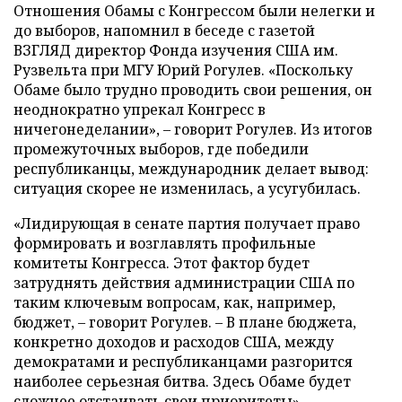
Отношения Обамы с Конгрессом были нелегки и
до выборов, напомнил в беседе с газетой
ВЗГЛЯД директор Фонда изучения США им.
Рузвельта при МГУ Юрий Рогулев. «Поскольку
Обаме было трудно проводить свои решения, он
неоднократно упрекал Конгресс в
ничегонеделании», – говорит Рогулев. Из итогов
промежуточных выборов, где победили
республиканцы, международник делает вывод:
ситуация скорее не изменилась, а усугубилась.
«Лидирующая в сенате партия получает право
формировать и возглавлять профильные
комитеты Конгресса. Этот фактор будет
затруднять действия администрации США по
таким ключевым вопросам, как, например,
бюджет, – говорит Рогулев. – В плане бюджета,
конкретно доходов и расходов США, между
демократами и республиканцами разгорится
наиболее серьезная битва. Здесь Обаме будет
сложнее отстаивать свои приоритеты».