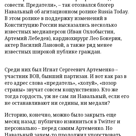
совести. Предатели», – так отозвался блогер
Навальный об агитационном ролике Russia Today.
В этом ролике в поддержку изменений в
Конституцию России высказались несколько
известных медиаперсон (Иван Охлобыстин,
Артемий Лебедев), кардиохирург Лео Бокерия,
актер Василий Лановой, а также ряд менее
известных широкой публике граждан.
Среди них был Игнат Сергеевич Артеменко –
участник ВОВ, бывший партизан. И вот как раз в
его адрес слова «предатель», «холуй», «позор
страны» звучат совсем кощунственно. Кто же
тогда гордость, уж не сам ли Навальный, если его
не останавливают ни седины, ни медали?
Историю, конечно, можно было закрыть еще
месяц назад: публично извиниться в Twitter и
персонально – перед самим Артеменко. Но
Навальный зачем-то продолжил упорствовать,