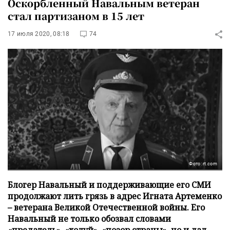
Оскорбленный Навальным ветеран
стал партизаном в 15 лет
17 июля 2020, 08:18
74
Фото: rt.com
Блогер Навальный и поддерживающие его СМИ
продолжают лить грязь в адрес Игната Артеменко
– ветерана Великой Отечественной войны. Его
Навальный не только обозвал словами
«предатель», «холуй», «позор страны», но и дал