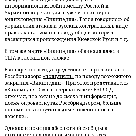
информационная война между Россией и
Украиной
перекинулась
уже и на интернет-
энциклопедию «Википедия». Тогда говорилось об
украинских атаках и русских контратаках в виде
правок к статьям по поводу общей истории,
касающихся происхождения Киевской Руси и т.д.
В том же марте «Википедия»
обвиняла власти
США
в глобальной слежке.
В январе этого года представители российского
Рособрнадзора
«пошутили»
по поводу возможного
закрытия «Википедии». При этом представитель
«Викимедия.Ru» в интервью газете ВЗГЛЯД
отмечал, что ему не до смеха и информация,
позже опровергнутая Рособрнадзором, больше
напоминала
«шутки в доме повешенного о
веревке».
Однако и позиция абсолютной свободы в
интернете находит понимание не у всех.