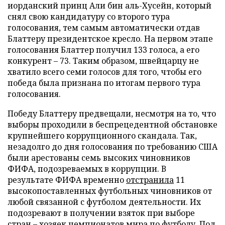
иорданский принц Али бин аль-Хусейн, который
снял свою кандидатуру со второго тура
голосования, тем самым автоматически отдав
Блаттеру президентское кресло. На первом этапе
голосования Блаттер получил 133 голоса, а его
конкурент – 73. Таким образом, швейцарцу не
хватило всего семи голосов для того, чтобы его
победа была признана по итогам первого тура
голосования.
Победу Блаттеру предвещали, несмотря на то, что
выборы проходили в беспрецедентной обстановке
крупнейшего коррупционного скандала. Так,
незадолго до дня голосования по требованию США
были арестованы семь высоких чиновников
ФИФА, подозреваемых в коррупции. В
результате ФИФА временно
отстранила
11
высокопоставленных футбольных чиновников от
любой связанной с футболом деятельности. Их
подозревают в получении взяток при выборе
стран – хозяек чемпионатов мира по футболу. Под