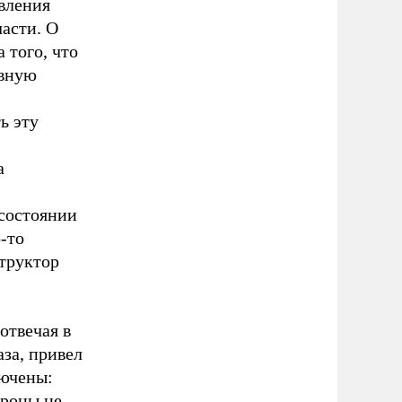
овления
части. О
 того, что
ивную
ь эту
а
 состоянии
-то
структор
отвечая в
за, привел
лючены:
ороны не