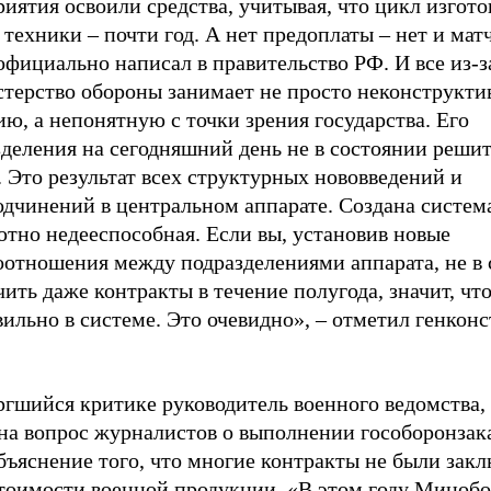
иятия освоили средства, учитывая, что цикл изгот
техники – почти год. А нет предоплаты – нет и мат
официально написал в правительство РФ. И все из-за
терство обороны занимает не просто неконструкт
ю, а непонятную с точки зрения государства. Его
деления на сегодняшний день не в состоянии решит
. Это результат всех структурных нововведений и
одчинений в центральном аппарате. Создана систем
ютно недееспособная. Если вы, установив новые
оотношения между подразделениями аппарата, не в
ить даже контракты в течение полугода, значит, что
ильно в системе. Это очевидно», – отметил генкон
гшийся критике руководитель военного ведомства, 
на вопрос журналистов о выполнении гособоронзака
бъяснение того, что многие контракты не были зак
стоимости военной продукции. «В этом году Миноб