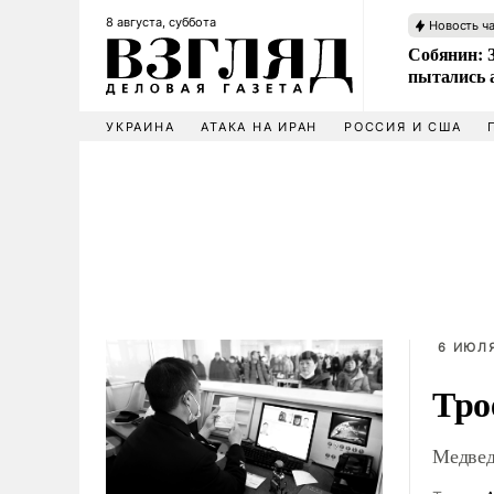
8 августа, суббота
Новость ч
Собянин: 
пытались 
УКРАИНА
АТАКА НА ИРАН
РОССИЯ И США
6 ИЮЛЯ
Тро
Медвед