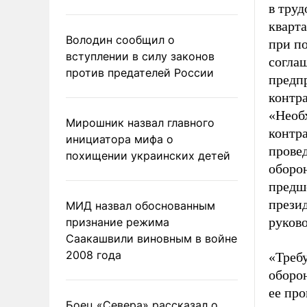
в тру
кварта
Володин сообщил о
при п
вступлении в силу законов
согла
против предателей России
предп
контра
«Необ
Мирошник назвал главного
контра
инициатора мифа о
прове
похищении украинских детей
оборон
предше
прези
МИД назвал обоснованным
руков
признание режима
Саакашвили виновным в войне
2008 года
«Треб
оборо
ее про
Боец «Севера» рассказал о