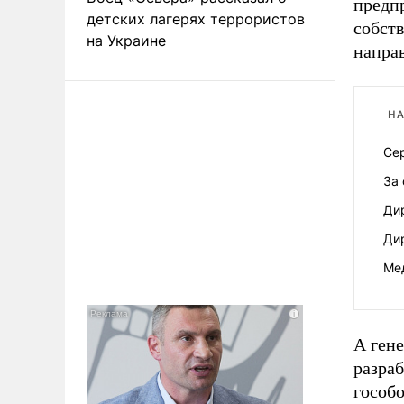
предп
детских лагерях террористов
собст
на Украине
напра
НА
Се
За 
Ди
Ди
Мед
А ген
разра
гособо