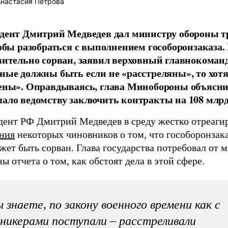
настасия Петрова
дент Дмитрий Медведев дал министру обороны т
тобы разобраться с выполнением гособоронзаказа.
вительно сорван, заявил верховный главнокома
ные должны быть если не «расстреляны», то хот
ены». Оправдываясь, глава Минобороны объясни
ало ведомству заключить контракты на 108 млрд
дент РФ Дмитрий Медведев в среду жестко отреаги
ения
некоторых чиновников о том, что гособоронзака
жет быть сорван. Глава государства потребовал от 
ы отчета о том, как обстоят дела в этой сфере.
 знаете, по закону военного времени как с
никерами поступали – расстреливали