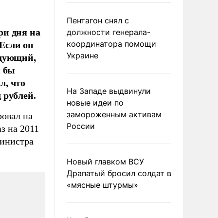
Пентагон снял с
ри дня на
должности генерала-
 Если он
координатора помощи
ндующий,
Украине
я бы
л, что
На Западе выдвинули
 рублей.
новые идеи по
замороженным активам
ровал на
России
з на 2011
министра
Новый главком ВСУ
Драпатый бросил солдат в
«мясные штурмы»