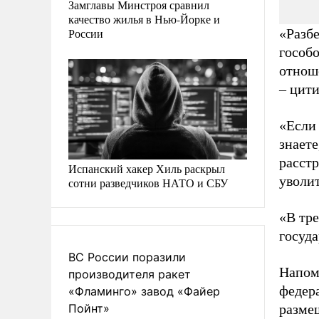
Замглавы Минстроя сравнил
качество жилья в Нью-Йорке и
России
«Разбе
гособо
отноше
– цит
«Если 
знаете
расст
Испанский хакер Хиль раскрыл
уволит
сотни разведчиков НАТО и СБУ
«В тре
госуда
ВС России поразили
Напом
производителя ракет
федера
«Фламинго» завод «Файер
Пойнт»
разме