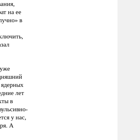
ания,
ат на ее
лучно» в
ключить,
азал
 уже
одняшний
х ядерных
едние лет
кты в
вульсивно-
ся у нас,
ря. А