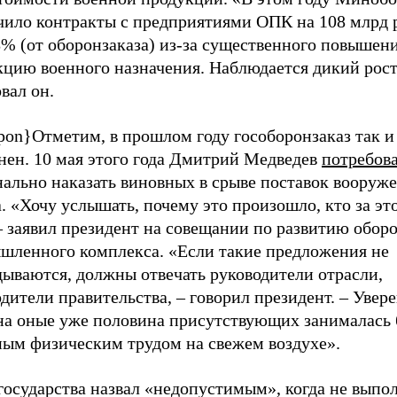
чило контракты с предприятиями ОПК на 108 млрд 
% (от оборонзаказа) из-за существенного повышени
кцию военного назначения. Наблюдается дикий рост
вал он.
pon}Отметим, в прошлом году гособоронзаказ так и
нен. 10 мая этого года Дмитрий Медведев
потребов
нально наказать виновных в срыве поставок вооруж
. «Хочу услышать, почему это произошло, кто за эт
– заявил президент на совещании по развитию обор
шленного комплекса. «Если такие предложения не
дываются, должны отвечать руководители отрасли,
дители правительства, – говорил президент. – Увере
на оные уже половина присутствующих занималась
ным физическим трудом на свежем воздухе».
государства назвал «недопустимым», когда не выпо