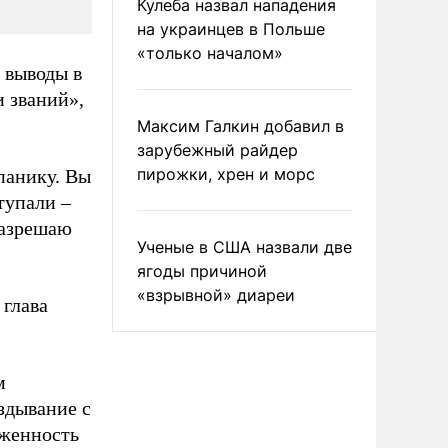
Кулеба назвал нападения
на украинцев в Польше
«только началом»
 выводы в
и званий»,
Максим Галкин добавил в
зарубежный райдер
пирожки, хрен и морс
 панику. Вы
тупали –
разрешаю
Ученые в США назвали две
ягоды причиной
«взрывной» диареи
 глава
м
здывание с
яженность