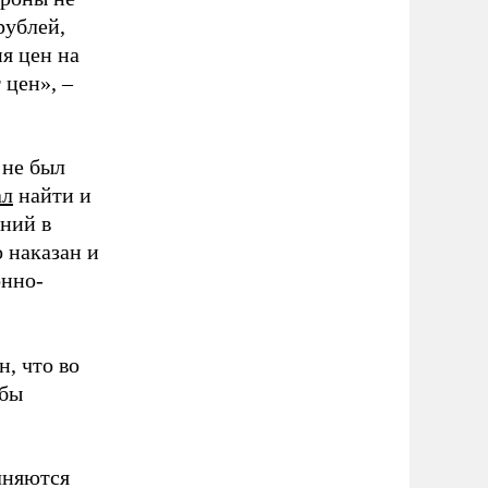
рублей,
я цен на
 цен», –
 не был
ал
найти и
ений в
о наказан и
онно-
н, что во
 бы
лняются