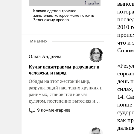
выпол
котора
послед
2010 г
проис
МНЕНИЯ
что и 
Солом
Ольга Андреева
«Резул
Культ психотравмы разрушает и
человека, и народ
сорван
день н
Обиды на этот жестокий мир,
разрушающий нас, таких хрупких и
силах,
ранимых, становятся новым
14. Са
культом, постепенно вытесняя и
конце 
отменяя традиционное требование к
9 комментариев
судор
человеку – быть мужественным и
как пр
твердым под ударами судьбы, брать
дальше
на себя ответственность, помогать
слабым, идти вперед и