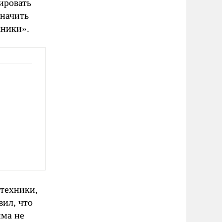
ировать
значить
хники».
техники,
ил, что
мма не