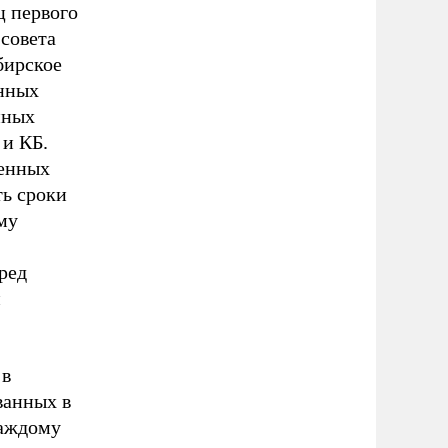
ц первого
совета
бирское
онных
нных
 и КБ.
венных
ть сроки
му
ред
и
 в
ванных в
каждому