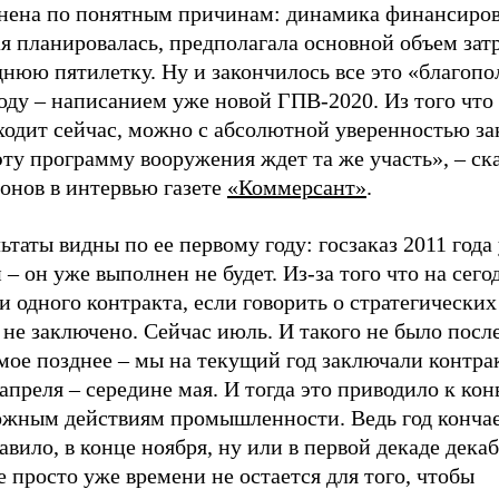
нена по понятным причинам: динамика финансиров
я планировалась, предполагала основной объем затр
нюю пятилетку. Ну и закончилось все это «благопо
оду – написанием уже новой ГПВ-2020. Из того что
ходит сейчас, можно с абсолютной уверенностью за
эту программу вооружения ждет та же участь», – ск
онов в интервью газете
«
Коммерсант
»
.
ьтаты видны по ее первому году: госзаказ 2011 года
 – он уже выполнен не будет. Из-за того что на сег
и одного контракта, если говорить о стратегически
 не заключено. Сейчас июль. И такого не было посл
мое позднее – мы на текущий год заключали контра
апреля – середине мая. И тогда это приводило к кон
ожным действиям промышленности. Ведь год кончает
авило, в конце ноября, ну или в первой декаде декаб
 просто уже времени не остается для того, чтобы