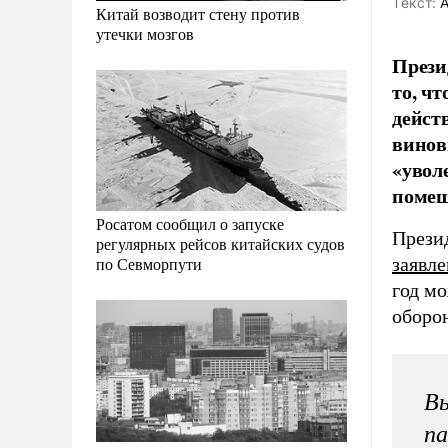
Tекст:
А
Китай возводит стену против
утечки мозгов
Прези
то, ч
дейст
винов
«увол
помеш
Росатом сообщил о запуске
Прези
регулярных рейсов китайских судов
заявл
по Севморпути
год мо
оборон
Вы
па