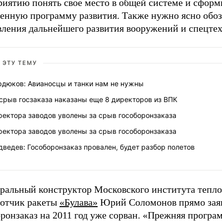
риятию понять свое место в общей системе и сформ
венную программу развития. Также нужно ясно обо
вления дальнейшего развития вооружений и спецте
 ЭТУ ТЕМУ
рдюков: Авианосцы и танки нам не нужны
срыв госзаказа наказаны еще 8 директоров из ВПК
ректора заводов уволены за срыв гособоронзаказа
ректора заводов уволены за срыв гособоронзаказа
ведев: Гособоронзаказ провален, будет разбор полетов
еральный конструктор Московского института тепло
ботчик ракеты
«Булава»
Юрий Соломонов прямо заяв
ронзаказ на 2011 год уже сорван. «Прежняя програ