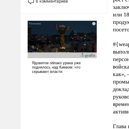
6 комментариев
опустошила американские
заклю
арсеналы. Сложившаяся ситуация
или 18
означает многолетний период
проду
уязвимости США, например, перед
посето
Китаем.
#{wea
выпол
персо
войска
как», 
промы
докла
руково
време
актив
Глава 