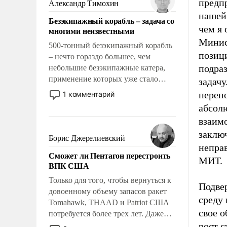
предпр
Александр Тимохин
адаптироваться.
нашей 
Безэкипажный корабль – задача со
чем я 
многими неизвестными
Минис
500-тонный безэкипажный корабль
позици
– нечто гораздо большее, чем
подраз
небольшие безэкипажные катера,
применение которых уже стало
задачу
обыденностью. Задача по созданию
переп
1 комментарий
такого корабля очень сложна и
абсол
амбициозна. Однако и ее
взаим
реализация радикально поднимет
заключ
наши боевые возможности.
Борис Джерелиевский
неправ
Сможет ли Пентагон перестроить
МИТ.
ВПК США
Только для того, чтобы вернуться к
Подвер
довоенному объему запасов ракет
среду 
Tomahawk, THAAD и Patriot США
свое о
потребуется более трех лет. Даже
небольшая война с Ираном
рост 