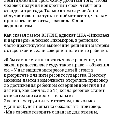
десятидневный срок. «Хочу добиться того, чтобы
человек получил конкретный срок, чтобы она
отсидела три года. Только в том случае Анна
обдумает свои поступки и поймет все то, что нам
пришлось пережить»,
–
заявила Юлия
журналистам.
Как сказал газете ВЗГЛЯД адвокат МКА «Николаев
и партнеры» Алексей Тихомиров, в регионах
часто практикуется вынесение решений матерям
с отсрочкой из-за несовершеннолетнего ребенка.
«Я бы сам не стал выносить такое решение, но
закон предоставляет суду такое право,
–
объяснил
он. – У нас защита интересов детей стоит в
приоритете для интересов государства. Поэтому
законом дается возможность отсрочить приговор
до достижения ребенком совершеннолетия в 18
лет или, как сейчас, до 14, когда ребенок станет
относительно самостоятельным».
Эксперт затруднился с ответом, насколько
удачной будет попытка обжаловать приговор.
«Мне сложно говорить о шансах для отмены,