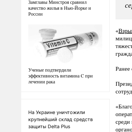
Замглавы Минстроя сравнил
се
качество жилья в Нью-Йорке и
России
«
Взры
милиц
тяжест
гражд
Ранее
Ученые подтвердили
эффективность витамина C при
лечении рака
Прези
сотру
«Благ
На Украине уничтожили
опера
крупнейший склад средств
среди
защиты Delta Plus
органо