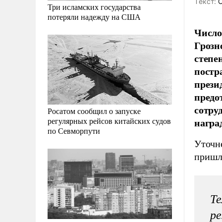
Tекст:
О
Три исламских государства
потеряли надежду на США
Число
Грозн
степе
постр
прези
предо
сотру
Росатом сообщил о запуске
награ
регулярных рейсов китайских судов
по Севморпути
Уточн
пришл
Те
ре