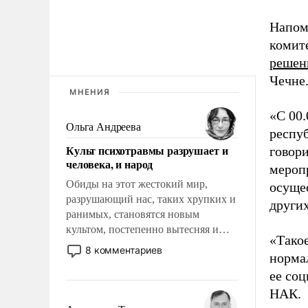
Напом
комит
решен
Чечне
МНЕНИЯ
«С 00
Ольга Андреева
респу
Культ психотравмы разрушает и
говор
человека, и народ
мероп
Обиды на этот жестокий мир,
осуще
разрушающий нас, таких хрупких и
других
ранимых, становятся новым
культом, постепенно вытесняя и
«Тако
отменяя традиционное требование к
8 комментариев
нормал
человеку – быть мужественным и
ее со
твердым под ударами судьбы, брать
на себя ответственность, помогать
НАК.
слабым, идти вперед и