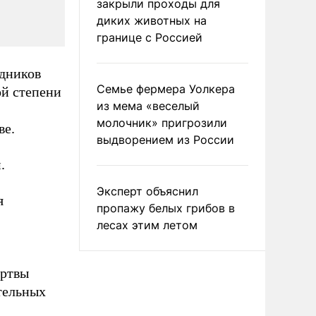
закрыли проходы для
диких животных на
границе с Россией
удников
Семье фермера Уолкера
й степени
из мема «веселый
молочник» пригрозили
ве.
выдворением из России
.
Эксперт объяснил
я
пропажу белых грибов в
лесах этим летом
ертвы
тельных