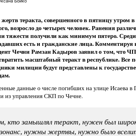
ксана Бойко
 жертв теракта, совершенного в пятницу утром в
ого, возросло до четырех человек. Ранения разли
ни тяжести получили как минимум пятеро. Среди
адавших есть и гражданские лица. Комментируя 
дент Чечни Рамзан Кадыров заявил о том, что Ч
твратить масштабный теракт в республике. Все 
дники милиции будут представлены к государст
дам.
енные данные о числе погибших на улице Исаева в 
и из управления СКП по Чечне.
м, кто замышлял теракт, нужен был широ
зонанс, нужны жертвы, нужно было всели