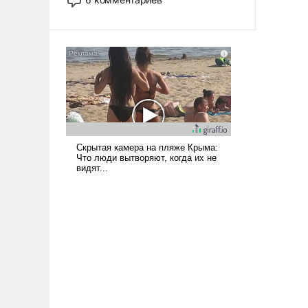
опустошила американские
арсеналы. Сложившаяся ситуация
означает многолетний период
уязвимости США, например, перед
Китаем.