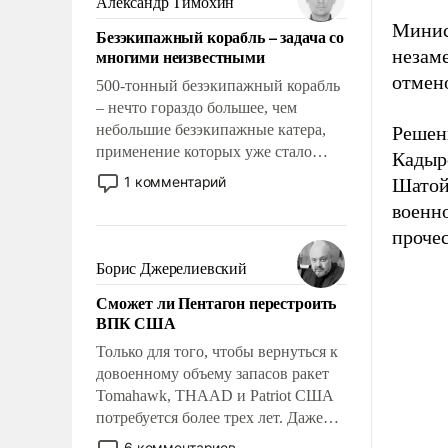
Александр Тимохин
адаптироваться.
Минис
Безэкипажный корабль – задача со
многими неизвестными
незам
отмен
500-тонный безэкипажный корабль
– нечто гораздо большее, чем
небольшие безэкипажные катера,
Решен
применение которых уже стало
Кадыр
обыденностью. Задача по созданию
1 комментарий
Шатой
такого корабля очень сложна и
военн
амбициозна. Однако и ее
проче
реализация радикально поднимет
наши боевые возможности.
Борис Джерелиевский
Сможет ли Пентагон перестроить
ВПК США
Только для того, чтобы вернуться к
довоенному объему запасов ракет
Tomahawk, THAAD и Patriot США
потребуется более трех лет. Даже
небольшая война с Ираном
6 комментариев