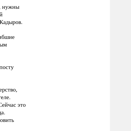
, нужны
й
 Кадыров.
гибшие
ным
посту
ерство,
еле.
Сейчас это
а.
овить