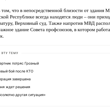
 том, что в непосредственной близости от здания 
кой Республике всегда находятся люди – они прихо
ратуру, Верховный суд. Также напротив МВД распо
тажное здание Совета профсоюзов, в котором работ
к.
 ЭТУ ТЕМУ
ертник потряс Грозный
рвый бой после КТО
ерация завершена
чня ждет решения
бсолютно другая ситуация»