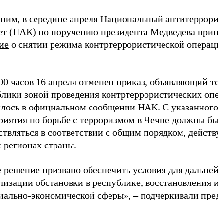
ним, в середине апреля Национальный антитеррор
ет (НАК) по поручению президента Медведева
прин
ие
о снятии режима контртеррористической операц
.
.00 часов 16 апреля отменен приказ, объявляющий 
блики зоной проведения контртеррористических опе
илось в официальном сообщении НАК. С указанного
риятия по борьбе с терроризмом в Чечне должны б
ствляться в соответствии с общим порядком, дейст
 регионах страны.
е решение призвано обеспечить условия для дальне
изации обстановки в республике, восстановления и
циально-экономической сферы», – подчеркивали пре