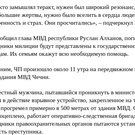
 кто замышлял теракт, нужен был широкий резонанс
большие жертвы, нужно было вселить в сердца люде
енность и страх. Они просчитались», – подчеркнул
ообщил глава МВД республики Руслан Алханов, по
дники милиции будут представлены к государствен
дам. Их семьям окажут всю необходимую помощь.
ним, ЧП произошло около 11 утра на передвижном 
 здания МВД Чечни.
естный мужчина, пытавшийся проникнуть в минист
 в действие взрывное устройство, закрепленное на т
 прогремел примерно в 500 метрах от здания МВД. 
оцеплено, работает оперативно-следственная бригад
дники правоохранительных органов пытаются устан
сть преступника.