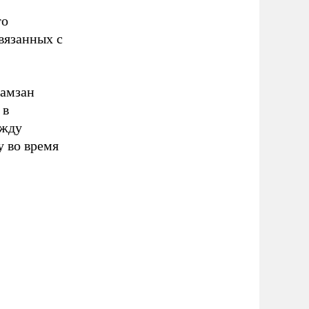
то
вязанных с
Рамзан
 в
ежду
 во время