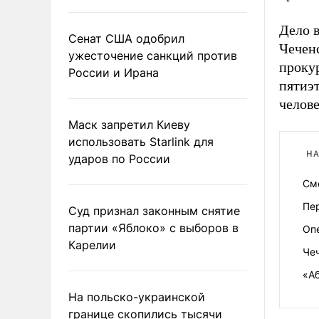
Дело в
Сенат США одобрил
Чеченс
ужесточение санкций против
проку
России и Ирана
пятиэ
челове
Маск запретил Киеву
использовать Starlink для
НА
ударов по России
См
Пе
Суд признал законным снятие
партии «Яблоко» с выборов в
Оп
Карелии
Че
«А
На польско-украинской
границе скопились тысячи