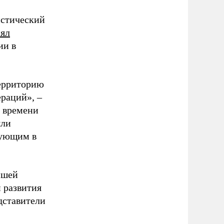
истический
ял
ии в
территорию
раций», –
 времени
ыли
вующим в
йшей
 развития
дставители