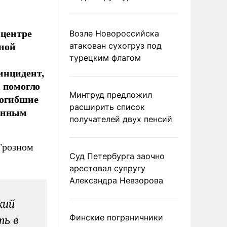
 центре
Возле Новороссийска
чной
атакован сухогруз под
турецким флагом
инцидент,
П помогло
Минтруд предложил
погибшие
расширить список
венным
получателей двух пенсий
Грозном
Суд Петербурга заочно
арестовал супругу
Александра Невзорова
кий
Финские пограничники
ть в