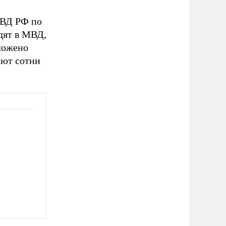
МВД РФ по
дят в МВД,
ложено
ают сотни