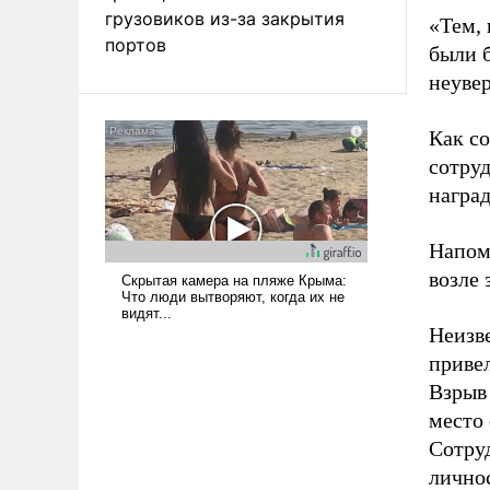
грузовиков из-за закрытия
«Тем,
портов
были 
неувер
Как с
сотру
награ
Напом
возле
Неизв
привел
Взрыв
место 
Сотру
лично