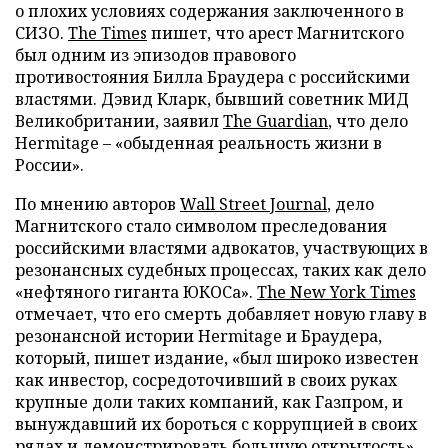
о плохих условиях содержания заключенного в
СИЗО.
The Times
пишет, что арест Магнитского
был одним из эпизодов правового
противостояния Билла Браудера с российскими
властями. Дэвид Кларк, бывший советник МИД
Великобритании, заявил
The Guardian
, что дело
Hermitage – «обыденная реальность жизни в
России».
По мнению авторов
Wall Street Journal
, дело
Магнитского стало символом преследования
российскими властями адвокатов, участвующих в
резонансных судебных процессах, таких как дело
«нефтяного гиганта ЮКОСа».
The New York Times
отмечает, что его смерть добавляет новую главу в
резонансной истории Hermitage и Браудера,
который, пишет издание, «был широко известен
как инвестор, сосредоточивший в своих руках
крупные доли таких компаний, как Газпром, и
вынуждавший их бороться с коррупцией в своих
рядах и демонстрировать большую открытость».