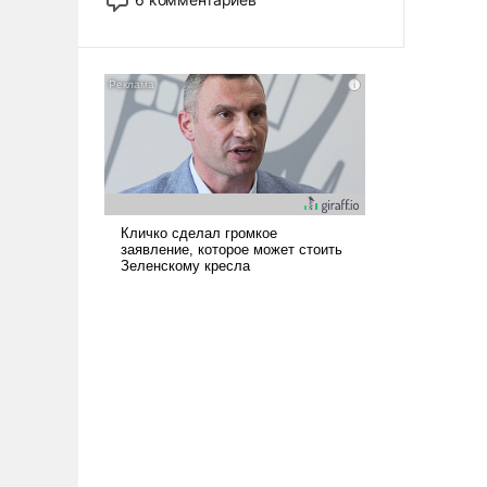
опустошила американские
арсеналы. Сложившаяся ситуация
означает многолетний период
уязвимости США, например, перед
Китаем.