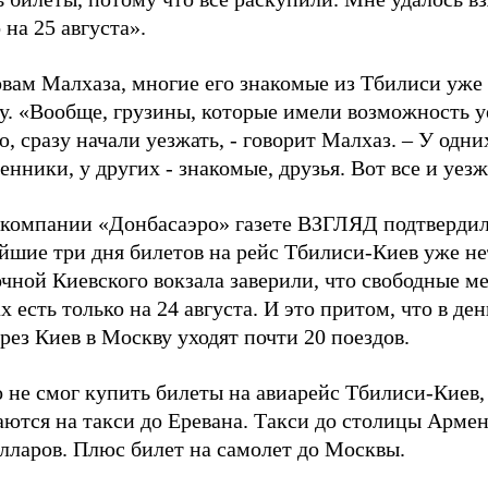
 на 25 августа».
вам Малхаза, многие его знакомые из Тбилиси уже 
у. «Вообще, грузины, которые имели возможность у
, сразу начали уезжать, - говорит Малхаз. – У одни
енники, у других - знакомые, друзья. Вот все и уез
акомпании «Донбасаэро» газете ВЗГЛЯД подтвердил
шие три дня билетов на рейс Тбилиси-Киев уже нет
чной Киевского вокзала заверили, что свободные ме
х есть только на 24 августа. И это притом, что в де
рез Киев в Москву уходят почти 20 поездов.
о не смог купить билеты на авиарейс Тбилиси-Киев,
аются на такси до Еревана. Такси до столицы Арме
лларов. Плюс билет на самолет до Москвы.