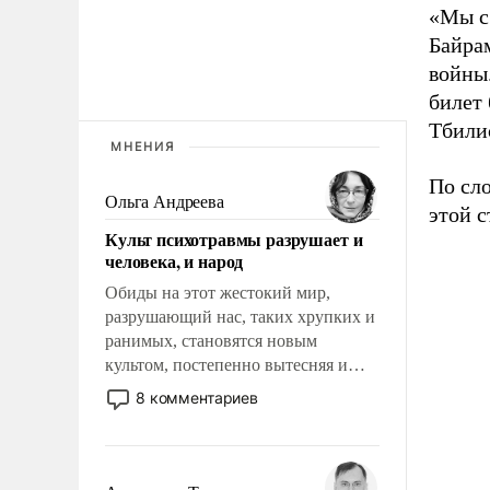
«Мы с 
Байра
войны.
билет
Тбили
МНЕНИЯ
По сло
Ольга Андреева
этой с
Культ психотравмы разрушает и
человека, и народ
Обиды на этот жестокий мир,
разрушающий нас, таких хрупких и
ранимых, становятся новым
культом, постепенно вытесняя и
отменяя традиционное требование к
8 комментариев
человеку – быть мужественным и
твердым под ударами судьбы, брать
на себя ответственность, помогать
слабым, идти вперед и