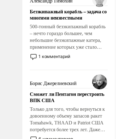
Александр Тимохин
адаптироваться.
Безэкипажный корабль – задача со
многими неизвестными
500-тонный безэкипажный корабль
– нечто гораздо большее, чем
небольшие безэкипажные катера,
применение которых уже стало
обыденностью. Задача по созданию
1 комментарий
такого корабля очень сложна и
амбициозна. Однако и ее
реализация радикально поднимет
наши боевые возможности.
Борис Джерелиевский
Сможет ли Пентагон перестроить
ВПК США
Только для того, чтобы вернуться к
довоенному объему запасов ракет
Tomahawk, THAAD и Patriot США
потребуется более трех лет. Даже
небольшая война с Ираном
6 комментариев