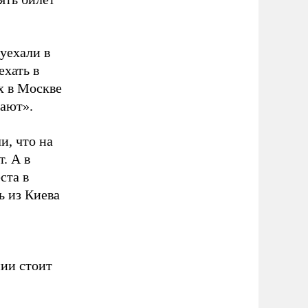
уехали в
ехать в
х в Москве
жают».
и, что на
. А в
ста в
нь из Киева
нии стоит