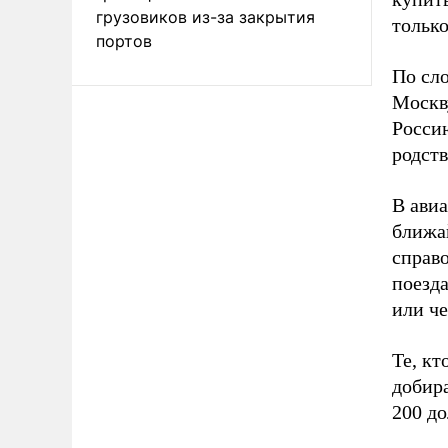
грузовиков из-за закрытия
только
портов
По сло
Москв
Россию
родств
В ави
ближай
справо
поезда
или че
Те, кт
добир
200 до