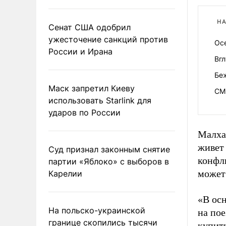
НА
Сенат США одобрил
ужесточение санкций против
Осе
России и Ирана
Вгл
Бе
Маск запретил Киеву
СМИ
использовать Starlink для
ударов по России
Малхаз
живет 
Суд признал законным снятие
конфл
партии «Яблоко» с выборов в
может 
Карелии
«В ос
На польско-украинской
на пое
границе скопились тысячи
купить