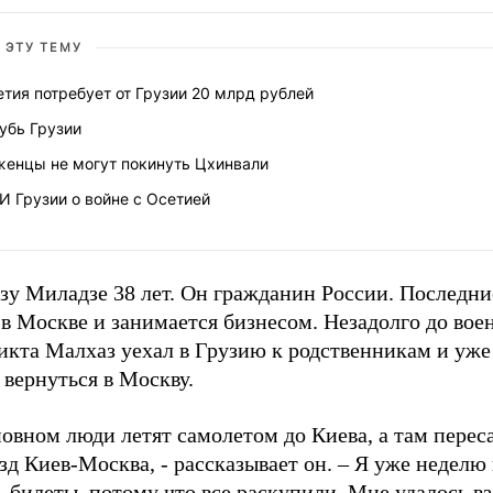
 ЭТУ ТЕМУ
тия потребует от Грузии 20 млрд рублей
убь Грузии
женцы не могут покинуть Цхинвали
 Грузии о войне с Осетией
у Миладзе 38 лет. Он гражданин России. Последние
в Москве и занимается бизнесом. Незадолго до вое
икта Малхаз уехал в Грузию к родственникам и уже
вернуться в Москву.
новном люди летят самолетом до Киева, а там пере
зд Киев-Москва, - рассказывает он. – Я уже неделю
 билеты, потому что все раскупили. Мне удалось вз