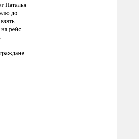
ет Наталья
елю до
 взять
 на рейс
.
 граждане