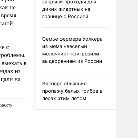
закрыли проходы для
как не
диких животных на
 время
границе с Россией
льной
Семье фермера Уолкера
из мема «веселый
ие с
молочник» пригрозили
 проблемы.
выдворением из России
 выехать в
ездах из
ащали на
Эксперт объяснил
пропажу белых грибов в
лесах этим летом