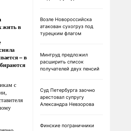
а
Возле Новороссийска
х жить в
атакован сухогруз под
турецким флагом
е
снила
Минтруд предложил
вается – в
расширить список
обираются
получателей двух пенсий
икам с
Суд Петербурга заочно
ии,
арестовал супругу
ставителя
Александра Невзорова
ному
Финские пограничники
лярно