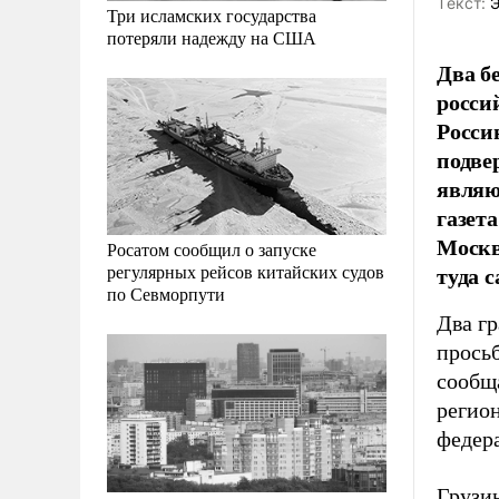
Tекст:
Э
Три исламских государства
потеряли надежду на США
Два б
росси
Росси
подве
являю
газет
Москв
Росатом сообщил о запуске
туда 
регулярных рейсов китайских судов
по Севморпути
Два г
прось
сообщ
регио
федер
Грузи