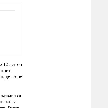
 12 лет он
нного
 неделю не
саживаются
 не могу
ять билет