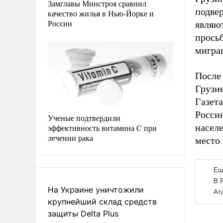
Замглавы Минстроя сравнил
подвер
качество жилья в Нью-Йорке и
России
являю
прось
мигра
После 
Грузие
Газет
Росси
Ученые подтвердили
насел
эффективность витамина C при
лечении рака
место 
На Украине уничтожили
крупнейший склад средств
защиты Delta Plus