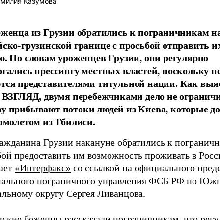
милия Казумова
еженца из Грузии обратились к пограничникам н
йско-грузинской границе с просьбой отправить и
ю. По словам уроженцев Грузии, они регулярно
ргались прессингу местных властей, поскольку н
тся представителями титульной нации. Как выя
а ВЗГЛЯД, двумя перебежчиками дело не ограничи
у прибывают потоки людей из Киева, которые д
самолетом из Тбилиси.
ражданина Грузии накануне обратились к пограничн
бой предоставить им возможность проживать в Росс
ает
«Интерфакс»
со ссылкой на официального пред
нального пограничного управления ФСБ РФ по Юж
альному округу Сергея Ливанцова.
нские беженцы рассказали пограничникам, что регу