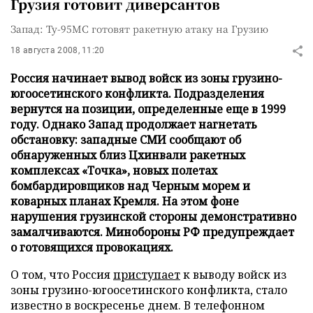
Грузия готовит диверсантов
Запад: Ту-95МС готовят ракетную атаку на Грузию
18 августа 2008, 11:20
Россия начинает вывод войск из зоны грузино-
югоосетинского конфликта. Подразделения
вернутся на позиции, определенные еще в 1999
году. Однако Запад продолжает нагнетать
обстановку: западные СМИ сообщают об
обнаруженных близ Цхинвали ракетных
комплексах «Точка», новых полетах
бомбардировщиков над Черным морем и
коварных планах Кремля. На этом фоне
нарушения грузинской стороны демонстративно
замалчиваются. Минобороны РФ предупреждает
о готовящихся провокациях.
О том, что Россия
приступает
к выводу войск из
зоны грузино-югоосетинского конфликта, стало
известно в воскресенье днем. В телефонном