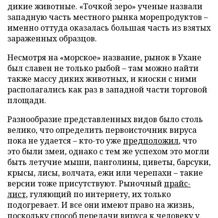
дикие животные. «Точкой зеро» ученые назвали
западную часть местного рынка морепродуктов –
именно оттуда оказалась большая часть из взятых
зараженных образцов.
Несмотря на «морское» название, рынок в Ухане
был славен не только рыбой – там можно найти
также массу диких животных, и киоски с ними
располагались как раз в западной части торговой
площади.
Разнообразие представленных видов было столь
велико, что определить первоисточник вируса
пока не удается – кто-то уже
предположил
, что
это были змеи, однако с тем же успехом это могли
быть летучие мыши, панголины, циветы, барсуки,
крысы, лисы, волчата, ежи или черепахи – такие
версии тоже присутствуют. Рыночный
прайс-
лист
, гуляющий по интернету, их только
подогревает. И все они имеют право на жизнь,
поскольку способ передачи вируса к человеку у