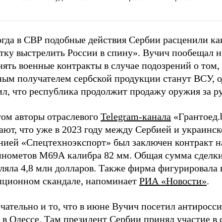
огда в СВР подобные действия Сербии расценили ка
тку выстрелить России в спину». Вучич пообещал н
ять военные контракты в случае подозрений о том,
ным получателем сербской продукции станут ВСУ, 
ил, что республика продолжит продажу оружия за р
том авторы отраслевого
Telegram-канала
«Грантоед.
ают, что уже в 2023 году между Сербией и украинс
нией «Спецтехноэкспорт» был заключен контракт н
инометов М69А калибра 82 мм. Общая сумма сделк
вляла 4,8 млн долларов. Также фирма фигурировала
пционном скандале, напоминает
РИА «Новости»
.
чательно и то, что в июне Вучич посетил антиросс
 в Одессе. Там президент Сербии принял участие в