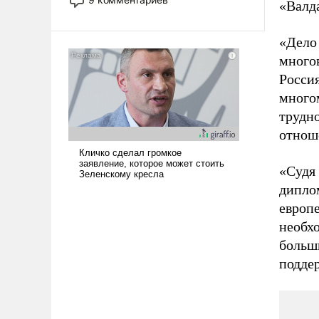
«Валд
назад было образом для
псевдонаучной фантастики, стало
«Дело 
всерьез обсуждаемой идеей.
много
Росси
многом
трудн
отнош
«Судя 
диплом
европе
необх
больш
поддер