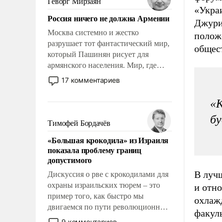
Геворг Мирзаян
Китаем.
«Укра
Россия ничего не должна Армении
Джури
Москва системно и жестко
полож
разрушает тот фантастический мир,
общес
который Пашинян рисует для
армянского населения. Мир, где
политические прожекты будут
17 комментариев
безусловно оплачиваться за счет
российских налогоплательщиков и
«К
где Еревану за свои поступки не
бу
нужно отвечать.
Тимофей Бордачёв
«Большая крокодила» из Израиля
показала проблему границ
допустимого
В луч
Дискуссия о рве с крокодилами для
охраны израильских тюрем – это
и отн
пример того, как быстро мы
охлажд
двигаемся по пути революционных
факул
изменений. То, что несколько лет
9 комментариев