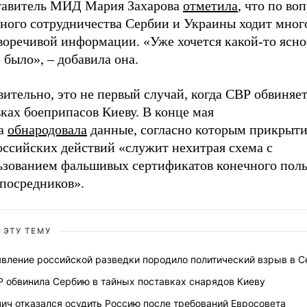
тавитель МИД Мария Захарова
отметила
, что по во
тного сотрудничества Сербии и Украины ходит мног
воречивой информации. «Уже хочется какой-то ясно
 было», – добавила она.
ительно, это не первый случай, когда СВР обвиняет
ках боеприпасов Киеву. В конце мая
а
обнародовала
данные, согласно которым прикрыти
оссийских действий «служит нехитрая схема с
ьзованием фальшивых сертификатов конечного поль
-посредников».
 ЭТУ ТЕМУ
явление российской разведки породило политический взрыв в С
Р обвинила Сербию в тайных поставках снарядов Киеву
ич отказался осудить Россию после требований Евросовета