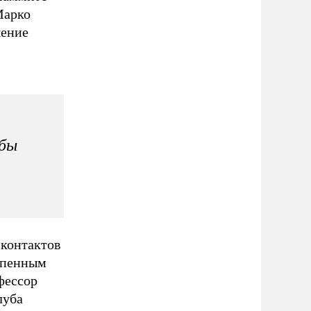
Марко
шение
жбы
 контактов
тепенным
фессор
луба