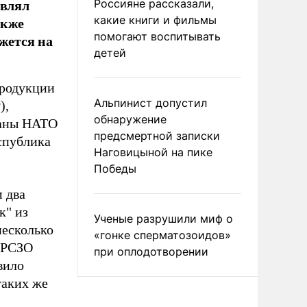
авлял
Россияне рассказали,
акже
какие книги и фильмы
помогают воспитывать
жется на
детей
продукции
Альпинист допустил
),
обнаружение
раны НАТО
предсмертной записки
еспублика
Наговицыной на пике
Победы
 два
к" из
Ученые разрушили миф о
несколько
«гонке сперматозоидов»
я РСЗО
при оплодотворении
вило
таких же