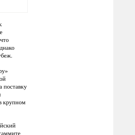
к
е
 что
однако
убеж.
by»
кой
а поставку
и
 в крупном
ийский
 саммите