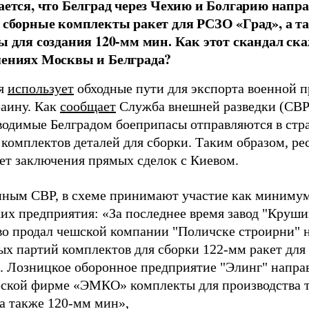
ается, что Белград через Чехию и Болгарию напр
 сборные комплекты ракет для РСЗО «Град», а т
ы для создания 120-мм мин. Как этот скандал ска
ениях Москвы и Белграда?
я
использует
обходные пути для экспорта военной 
раину. Как
сообщает
Служба внешней разведки (СВР
водимые Белградом боеприпасы отправляются в ст
 комплектов деталей для сборки. Таким образом, р
ает заключения прямых сделок с Киевом.
нным СВР, в схеме принимают участие как минимум
их предприятия: «За последнее время завод "Круши
во продал чешской компании "Поличске строирни" 
ых партий комплектов для сборки 122-мм ракет дл
". Лозницкое оборонное предприятие "Элинг" напра
рской фирме «ЭМКО» комплекты для производства 
 а также 120-мм мин»,