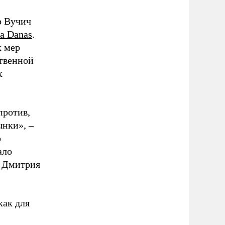
р Вучич
ja Danas
.
х мер
ственной
х
против,
ынки», –
о
ало
Ф Дмитрия
как для