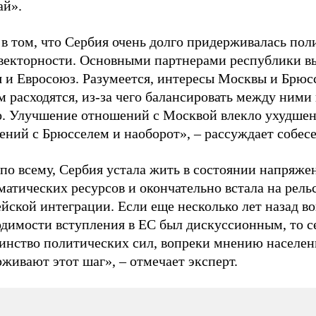
ай».
в том, что Сербия очень долго придерживалась пол
векторности. Основными партнерами республики в
я и Евросоюз. Разумеется, интересы Москвы и Брюс
 расходятся, из-за чего балансировать между ними
о. Улучшение отношений с Москвой влекло ухудше
ений с Брюсселем и наоборот», – рассуждает собес
по всему, Сербия устала жить в состоянии напряже
атических ресурсов и окончательно встала на рель
йской интеграции. Если еще несколько лет назад во
одимости вступления в ЕС был дискуссионным, то с
инство политических сил, вопреки мнению населен
живают этот шаг», – отмечает эксперт.