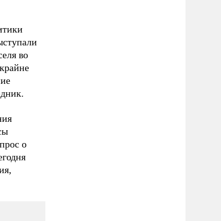
итики
ыступали
селя во
 крайне
ние
едник.
ния
сы
прос о
егодня
ия,