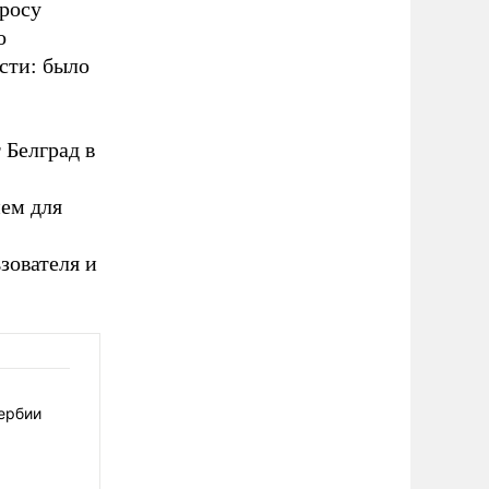
просу
о
сти: было
 Белград в
ем для
зователя и
ербии