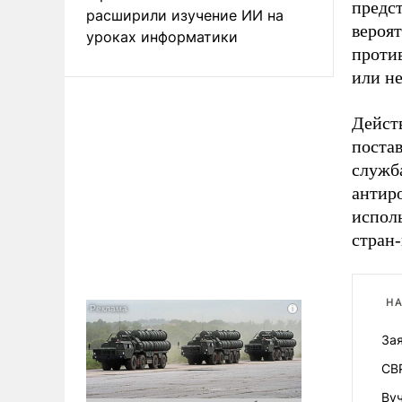
предс
расширили изучение ИИ на
вероя
уроках информатики
проти
или не
Действ
постав
служб
антир
испол
стран
НА
За
СВ
Вуч