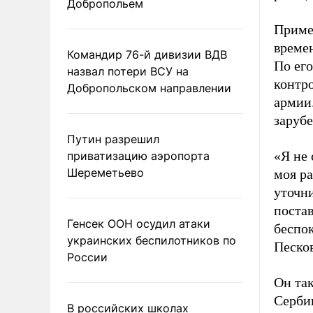
Добропольем
Приме
време
Командир 76-й дивизии ВДВ
По его
назвал потери ВСУ на
контр
Добропольском направлении
армии
заруб
Путин разрешил
«Я не 
приватизацию аэропорта
Шереметьево
моя ра
уточни
поста
Генсек ООН осудил атаки
беспо
украинских беспилотников по
Песко
России
Он так
Сербии
В российских школах