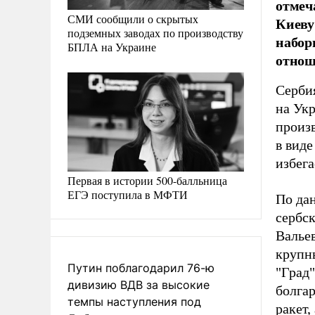
отмеч
СМИ сообщили о скрытых
Киеву
подземных заводах по производству
набор
БПЛА на Украине
отнош
Серби
на Ук
произ
в виде
избег
Первая в истории 500-балльница
ЕГЭ поступила в МФТИ
По да
сербск
Валье
крупн
Путин поблагодарил 76-ю
"Град
дивизию ВДВ за высокие
болга
темпы наступления под
ракет,