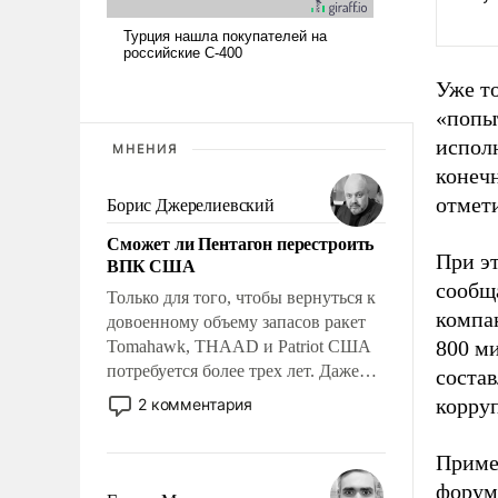
Уже т
«попы
исполн
МНЕНИЯ
конеч
отмет
Борис Джерелиевский
Сможет ли Пентагон перестроить
При э
ВПК США
сообщ
Только для того, чтобы вернуться к
компа
довоенному объему запасов ракет
800 м
Tomahawk, THAAD и Patriot США
потребуется более трех лет. Даже
соста
небольшая война с Ираном
корру
2 комментария
опустошила американские
арсеналы. Сложившаяся ситуация
Приме
означает многолетний период
форум
уязвимости США, например, перед