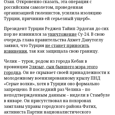
Озан. Откровенно сказать, эта операция с
российским самолетом, проведенная
организацией гюленистов, усилила изоляцию
Турции, причинив ей серьезный ущерб».
Президент Турции Реджеп Тайип Эрдоган до сих
пор не извинился за
уничтожение
Су-24. В свою
очередь глава правительства Ахмет Давутоглу
заявил, что Турция
не станет приносить
извинения
, так как защищала свою границу.
Челик – турок, родом из города Кебан в
провинции
Элязыг, сын бывшего мэра этого
городка
. Он не скрывает своей принадлежности к
молодежному военизированному крылу ПНД
«Серые волки», хотя в Турции оно формально
запрещено. В последний раз Челика – по
неподтвержденным данным – видели в Стамбуле
в январе. Он присутствовал на похоронах
замглавы управы городского района Фатих,
активиста Партии националистического