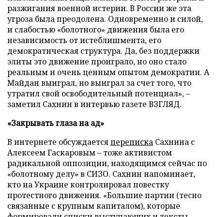
разжигания военной истерии. В России же эта
угроза была преодолена. Одновременно и силой,
и слабостью
«б
олотного
»
движения была его
независимость от истеблишмента, его
демократическая структура. Да, без поддержки
элиты это движение проиграло, но оно стало
реальным и очень ценным опытом демократии. А
Майдан выиграл, но выиграл за счет того, что
утратил свой освободительный потенциал»,
–
заметил Сахнин в интервью газете ВЗГЛЯД.
«Закрывать глаза на ад»
В интернете обсуждается
переписка
Сахнина с
Алексеем Гаскаровым – тоже активистом
радикальной оппозиции, находящимся сейчас по
«болотному делу» в СИЗО. Сахнин напоминает,
кто на Украине контролировал повестку
протестного движения. «Большие партии (тесно
связанные с крупным капиталом), которые
формировали списки выступающих и тексты