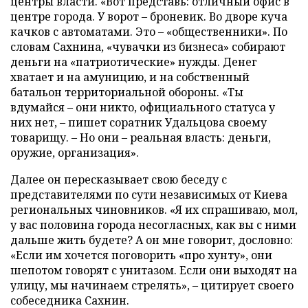
центры власти. «Вот представь: отличный офис в
центре города. У ворот
–
броневик. Во дворе куча
качков с автоматами. Это
–
«общественники». По
словам Сахнина, «чувачки из бизнеса» собирают
деньги на «патриотические» нужды. Денег
хватает и на амуницию, и на собственный
батальон территориальной обороны. «Ты
вдумайся
–
они никто, официального статуса у
них нет,
–
пишет соратник Удальцова своему
товарищу.
–
Но они
–
реальная власть: деньги,
оружие, организация».
Далее он пересказывает свою беседу с
представителями по сути независимых от Киева
региональных чиновников. «Я их спрашиваю, мол,
у вас половина города несогласных, как вы с ними
дальше жить будете? А он мне говорит, дословно:
«Если им хочется поговорить «про хунту», они
шепотом говорят с унитазом. Если они выходят на
улицу, мы начинаем стрелять»,
–
цитирует своего
собеседника Сахнин.