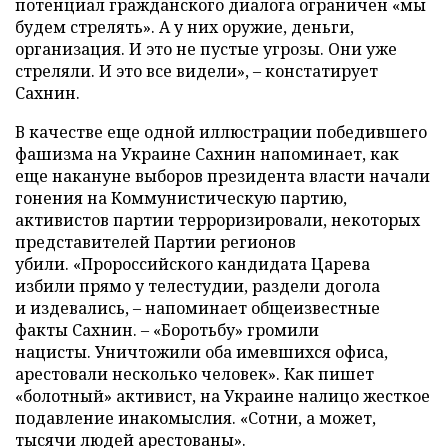
потенциал гражданского диалога ограничен «мы
будем стрелять». А у них оружие, деньги,
организация. И это не пустые угрозы. Они уже
стреляли. И это все видели»,
–
констатирует
Сахнин.
В качестве еще одной иллюстрации победившего
фашизма на Украине Сахнин напоминает, как
еще накануне выборов президента власти начали
гонения на Коммунистическую партию,
активистов партии терроризировали, некоторых
представителей Партии регионов
убили. «Пророссийского кандидата Царева
избили прямо у телестудии, раздели догола
и издевались,
–
напоминает общеизвестные
факты Сахнин.
–
«Боротьбу» громили
нацисты. Уничтожили оба имевшихся офиса,
арестовали несколько человек». Как пишет
«болотный» активист, на Украине налицо жесткое
подавление инакомыслия. «Сотни, а может,
тысячи людей арестованы».