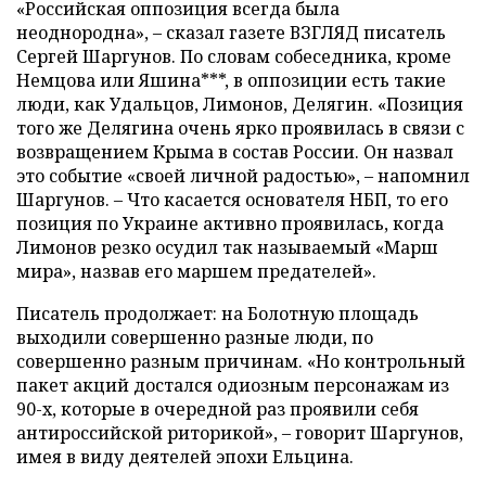
«Российская оппозиция всегда была
неоднородна»,
–
сказал газете ВЗГЛЯД писатель
Сергей Шаргунов. По словам собеседника, кроме
Немцова или Яшина***, в оппозиции есть такие
люди, как Удальцов, Лимонов, Делягин. «Позиция
того же Делягина очень ярко проявилась в связи с
возвращением Крыма в состав России. Он назвал
это событие «своей личной радостью»,
–
напомнил
Шаргунов.
–
Что касается основателя НБП, то его
позиция по Украине активно проявилась, когда
Лимонов резко осудил так называемый «Марш
мира», назвав его маршем предателей».
Писатель продолжает: на Болотную площадь
выходили совершенно разные люди, по
совершенно разным причинам. «Но контрольный
пакет акций достался одиозным персонажам из
90-х, которые в очередной раз проявили себя
антироссийской риторикой»,
–
говорит Шаргунов,
имея в виду деятелей эпохи Ельцина.