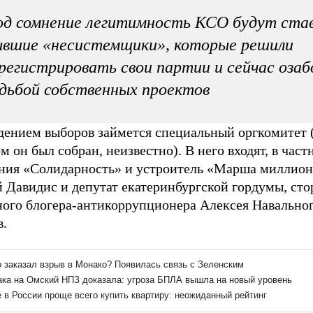
д сомнение легитимность КСО будут ста
вшие «несистемщики», которые решили
регистрировать свои партии и сейчас оза
дьбой собственных проектов
дением выборов займется специальный оргкомитет 
м он был собран, неизвестно). В него входят, в част
ния «Солидарность» и устроитель «Марша миллион
й Давидис и депутат екатеринбургской гордумы, ст
ного блогера-антикоррупционера Алексея Навально
в.