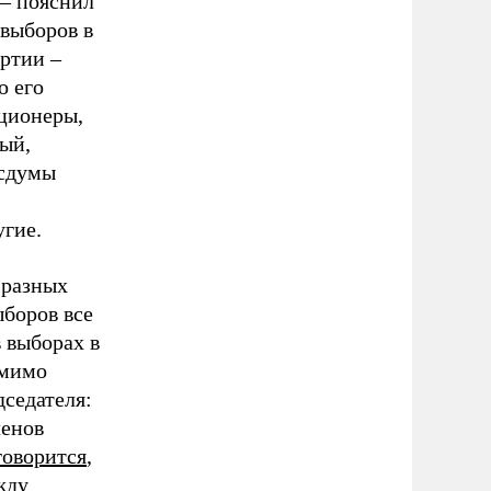
 – пояснил
 выборов в
ртии –
о его
иционеры,
ый,
осдумы
угие.
 разных
ыборов все
в выборах в
омимо
седателя:
ленов
говорится
,
жду