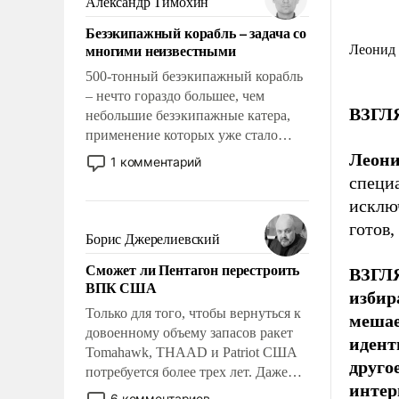
Александр Тимохин
адаптироваться.
Безэкипажный корабль – задача со
многими неизвестными
Леонид 
500-тонный безэкипажный корабль
– нечто гораздо большее, чем
ВЗГЛЯ
небольшие безэкипажные катера,
применение которых уже стало
обыденностью. Задача по созданию
Леони
1 комментарий
такого корабля очень сложна и
специа
амбициозна. Однако и ее
исклю
реализация радикально поднимет
готов,
наши боевые возможности.
Борис Джерелиевский
Сможет ли Пентагон перестроить
ВЗГЛ
ВПК США
избир
Только для того, чтобы вернуться к
мешае
довоенному объему запасов ракет
идент
Tomahawk, THAAD и Patriot США
друго
потребуется более трех лет. Даже
интер
небольшая война с Ираном
6 комментариев