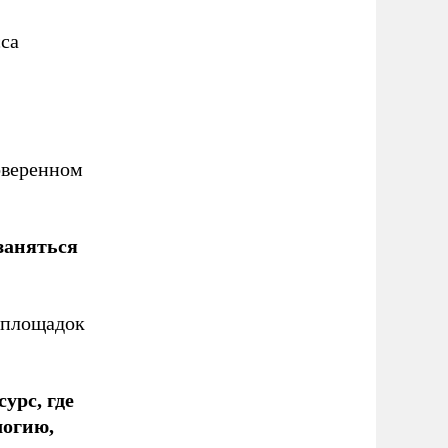
сса
оверенном
заняться
х площадок
урс, где
логию,