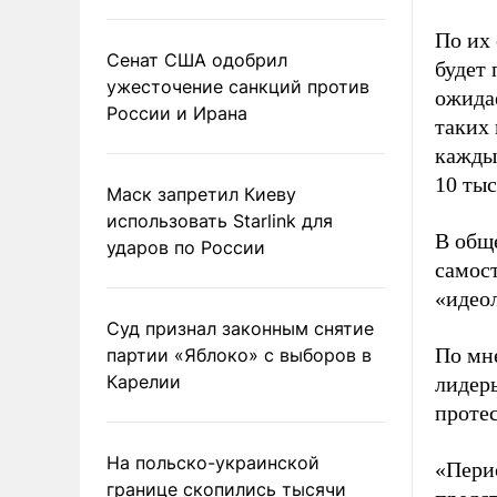
По их
Сенат США одобрил
будет 
ужесточение санкций против
ожидае
России и Ирана
таких 
кажды
10 тыс
Маск запретил Киеву
использовать Starlink для
В обще
ударов по России
самост
«идеол
Суд признал законным снятие
По мн
партии «Яблоко» с выборов в
Карелии
лидер
протес
На польско-украинской
«Перио
границе скопились тысячи