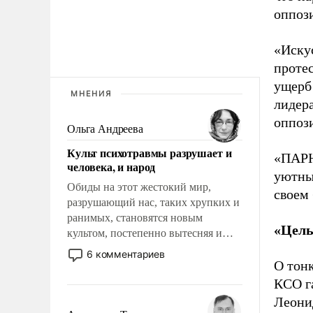
оппоз
«Иску
протес
ущерб
МНЕНИЯ
лидера
оппоз
Ольга Андреева
Культ психотравмы разрушает и
«ПАРН
человека, и народ
уютны
Обиды на этот жестокий мир,
своем
разрушающий нас, таких хрупких и
ранимых, становятся новым
«Цель
культом, постепенно вытесняя и
отменяя традиционное требование к
6 комментариев
человеку – быть мужественным и
О тон
твердым под ударами судьбы, брать
КСО г
на себя ответственность, помогать
Леони
слабым, идти вперед и