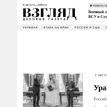
8 августа, суббота
Новость ч
Военный эк
ВСУ в Сум
УКРАИНА
АТАКА НА ИРАН
РОССИЯ И США
2 АВГУ
Ура
Россий