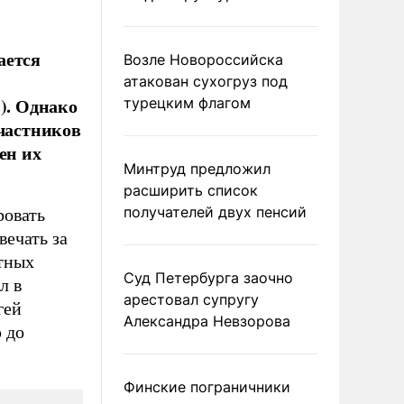
ается
Возле Новороссийска
атакован сухогруз под
). Однако
турецким флагом
участников
ен их
Минтруд предложил
расширить список
получателей двух пенсий
ровать
вечать за
тных
Суд Петербурга заочно
л в
арестовал супругу
гей
Александра Невзорова
ю до
Финские пограничники