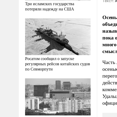
Tекст:
А
Три исламских государства
потеряли надежду на США
Осень
объед
назыв
пока 
много
смысл
Росатом сообщил о запуске
Часть
регулярных рейсов китайских судов
осень
по Севморпути
перег
дейст
комме
Удальц
официа