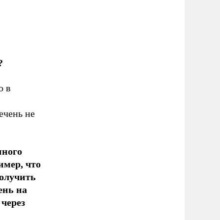
?
о в
ечень не
нного
имер, что
получить
ень на
через