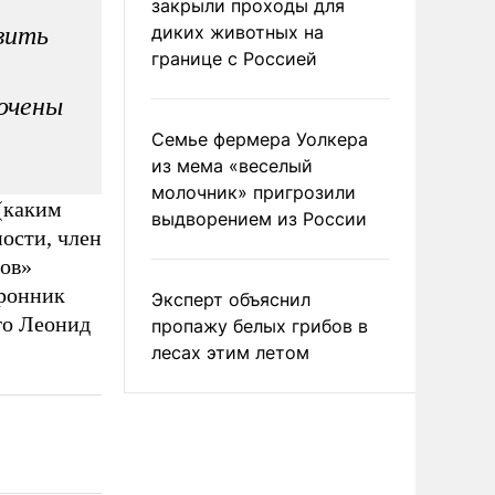
закрыли проходы для
вить
диких животных на
границе с Россией
бочены
Семье фермера Уолкера
из мема «веселый
молочник» пригрозили
(каким
выдворением из России
ности, член
ов»
оронник
Эксперт объяснил
го Леонид
пропажу белых грибов в
лесах этим летом