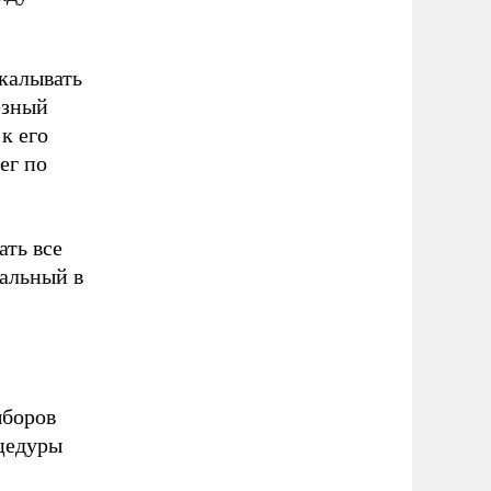
калывать
езный
к его
ег по
ать все
вальный в
ыборов
цедуры