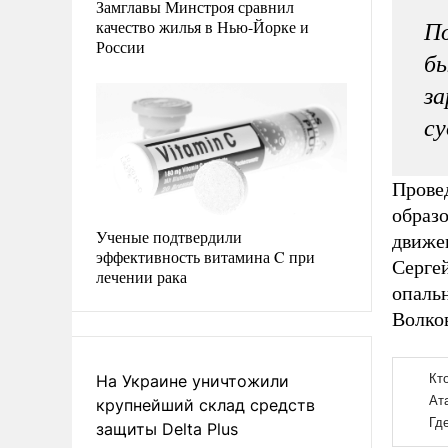
Замглавы Минстроя сравнил
качество жилья в Нью-Йорке и
По
России
бы
за
су
Прове
образо
Ученые подтвердили
движе
эффективность витамина C при
Серге
лечении рака
опаль
Волко
На Украине уничтожили
крупнейший склад средств
защиты Delta Plus