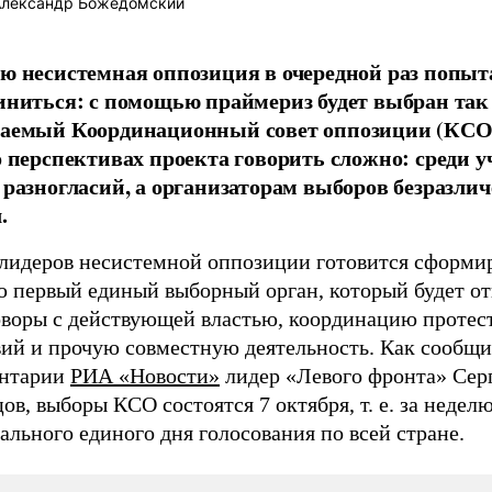
лександр Божедомский
ю несистемная оппозиция в очередной раз попыт
иниться: с помощью праймериз будет выбран так
аемый Координационный совет оппозиции (КСО
о перспективах проекта говорить сложно: среди 
 разногласий, а организаторам выборов безразлич
.
 лидеров несистемной оппозиции готовится сформи
ю первый единый выборный орган, который будет от
оворы с действующей властью, координацию протес
вий и прочую совместную деятельность. Как сообщи
нтарии
РИА «Новости»
лидер «Левого фронта» Сер
ов, выборы КСО состоятся 7 октября, т. е. за недел
льного единого дня голосования по всей стране.