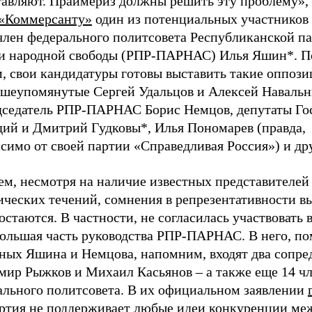
тавляют. Праймериз должны решить эту проблему»,
«Коммерсанту»
один из потенциальных участников
член федерального политсовета Республиканской па
и народной свободы (РПР-ПАРНАС) Илья Яшин*. П
м, свои кандидатуры готовы выставить такие оппоз
ышеупомянутые Сергей Удальцов и Алексей Навальн
дседатель РПР-ПАРНАС Борис Немцов, депутаты Г
дий и Дмитрий Гудковы*, Илья Пономарев (правда,
симо от своей партии «Справедливая Россия») и др
ем, несмотря на наличие известных представителей
ических течений, сомнения в репрезентативности в
остаются. В частности, не согласилась участвовать 
ольшая часть руководства РПР-ПАРНАС. В него, п
ных Яшина и Немцова, напомним, входят два сопред
мир Рыжков и Михаил Касьянов – а также еще 14 ч
ального политсовета. В их официальном заявлении
артия не поддерживает любые идеи конкуренции ме