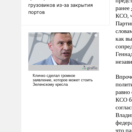
предс
грузовиков из-за закрытия
ранее
портов
КСО, 
Парти
слова
как в
сопре
Генна
незави
Впроч
полит
равно 
КСО б
соглас
Влади
федер
что п