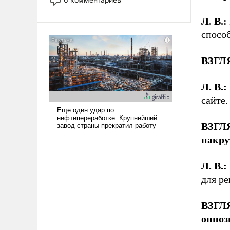
опустошила американские
арсеналы. Сложившаяся ситуация
Л. В.:
означает многолетний период
спосо
уязвимости США, например, перед
Китаем.
ВЗГЛ
Л. В.:
сайте.
ВЗГЛ
накру
Л. В.:
для ре
ВЗГЛ
оппоз