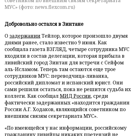
советником по внешним связям секретариата
МУС» (фото: news.flexcom.ru)
Добровольно остался в Зинтане
О
задержании
Тейлор, которое произошло двумя
днями ранее, стало известно 9 июня. Как
сообщала газета ВЗГЛЯД, четыре сотрудника МУС
входили в состав делегации, которая прибыла в
ливийский город Зинтан для встречи с Сейфом
аль-Исламом. Теперь там остаются еще трое
сотрудников МУС: переводчица-ливанка,
российский дипломат и испанский юрист. Они
сами решили остаться, пока не решится судьба их
коллеги. Как сообщал
МИД России
, среди
фактически задержанных «находится гражданин
России А.Г. Ходаков, являющийся советником по
внешним связям секретариата МУС».
«По имеющейся у нас информации, российскому
гражданину ливийцы никаких претензий не