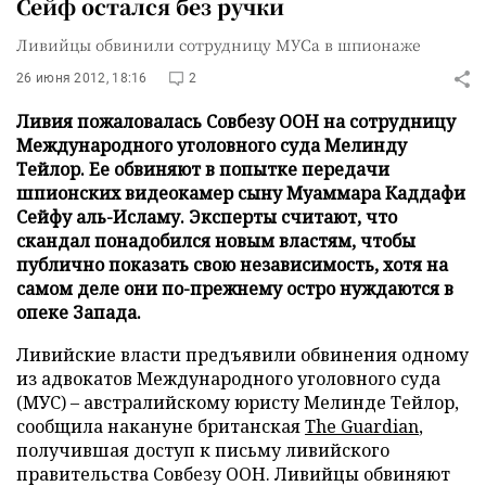
Сейф остался без ручки
Ливийцы обвинили сотрудницу МУСа в шпионаже
26 июня 2012, 18:16
2
Ливия пожаловалась Совбезу ООН на сотрудницу
Международного уголовного суда Мелинду
Тейлор. Ее обвиняют в попытке передачи
шпионских видеокамер сыну Муаммара Каддафи
Сейфу аль-Исламу. Эксперты считают, что
скандал понадобился новым властям, чтобы
публично показать свою независимость, хотя на
самом деле они по-прежнему остро нуждаются в
опеке Запада.
Ливийские власти предъявили обвинения одному
из адвокатов Международного уголовного суда
(МУС)
–
австралийскому юристу Мелинде Тейлор,
сообщила накануне британская
The Guardian
,
получившая доступ к письму ливийского
правительства Совбезу ООН. Ливийцы обвиняют