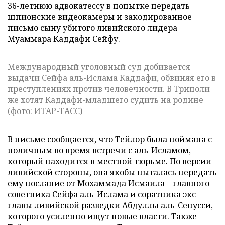
36-летнюю адвокатессу в попытке передать
шпионские видеокамеры и закодированное
письмо сыну убитого ливийского лидера
Муаммара Каддафи Сейфу.
Международный уголовный суд добивается
выдачи Сейфа аль-Ислама Каддафи, обвиняя его в
преступлениях против человечности. В Триполи
же хотят Каддафи-младшего судить на родине
(фото: ИТАР-ТАСС)
В письме сообщается, что Тейлор была поймана с
поличным во время встречи с аль-Исламом,
который находится в местной тюрьме. По версии
ливийской стороны, она якобы пыталась передать
ему послание от Мохаммада Исмаила – главного
советника Сейфа аль-Ислама и соратника экс-
главы ливийской разведки Абдуллы аль-Сенусси,
которого усиленно ищут новые власти. Также