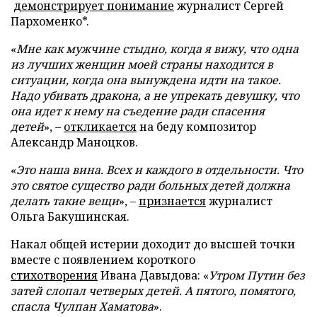
демонстрирует понимание
журналист Сергей
Пархоменко*.
«
Мне как мужчине стыдно, когда я вижу, что одна
из лучших женщин моей страны находится в
ситуации, когда она вынуждена идти на такое.
Надо убивать дракона, а не упрекать девушку, что
она идет к нему на съедение ради спасения
детей
», –
откликается
на беду композитор
Александр Маноцков.
«
Это наша вина. Всех и каждого в отдельности. Что
это святое существо ради больных детей должна
делать такие вещи
», –
признается
журналист
Ольга Бакушинская.
Накал общей истерии доходит до высшей точки
вместе с появлением короткого
стихотворения
Ивана Давыдова: «
Утром Путин без
затей слопал четверых детей. А пятого, помятого,
спасла Чулпан Хаматова
».