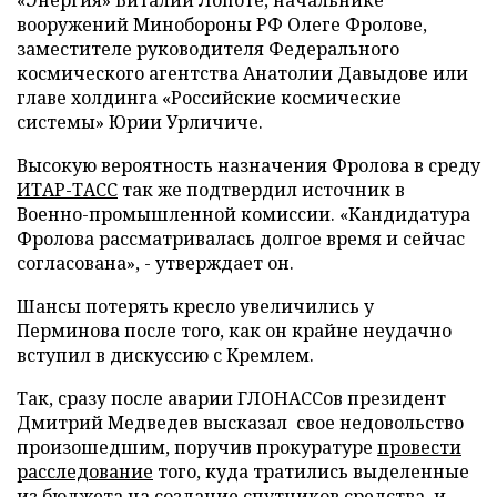
«Энергия» Виталии Лопоте, начальнике
вооружений Минобороны РФ Олеге Фролове,
заместителе руководителя Федерального
космического агентства Анатолии Давыдове или
главе холдинга «Российские космические
системы» Юрии Урличиче.
Высокую вероятность назначения Фролова в среду
ИТАР-ТАСС
так же подтвердил источник в
Военно-промышленной комиссии. «Кандидатура
Фролова рассматривалась долгое время и сейчас
согласована», - утверждает он.
Шансы потерять кресло увеличились у
Перминова после того, как он крайне неудачно
вступил в дискуссию с Кремлем.
Так, сразу после аварии ГЛОНАССов президент
Дмитрий Медведев высказал свое недовольство
произошедшим, поручив прокуратуре
провести
расследование
того, куда тратились выделенные
из бюджета на создание спутников средства, и