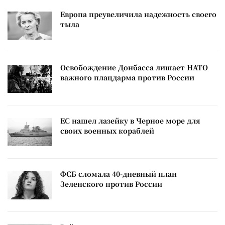
Европа преувеличила надежность своего
тыла
Освобождение Донбасса лишает НАТО
важного плацдарма против России
ЕС нашел лазейку в Черное море для
своих военных кораблей
ФСБ сломала 40-дневный план
Зеленского против России