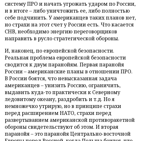
систему ПРО и начать угрожать ударом по России,
и в итоге – либо уничтожить ее, либо полностью
себе подчинить. У американцев таких планов нет,
но страхи на этот счет у России есть. Что касается
СНВ, необходимо энергию переговорщиков
направить в русло стратегической обороны.
И, наконец, по европейской безопасности.
Реальная проблема европейской безопасности
сводится к двум паранойям. Первая паранойя
России – американские планы в отношении ПРО.
В России боятся, что невысказанная задача
американцев – унизить Россию, ограничить,
выдавить куда-то практически к Северному
ледовитому океану, раздробить и т.д. Но я
немножечко утрирую, но в принципе страхи
перед расширением НАТО, страхи перед
развертыванием американской противоракетной
обороны свидетельствуют об этом. И вторая
паранойя – это паранойя Центрально-восточной
Европы перед Россией, когда Польша боится, что