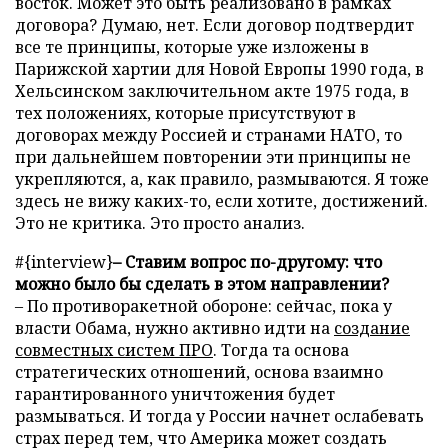
восток. Может это быть реализовано в рамках
договора? Думаю, нет. Если договор подтвердит
все те принципы, которые уже изложены в
Парижской хартии для Новой Европы 1990 года, в
Хельсинском заключительном акте 1975 года, в
тех положениях, которые присутствуют в
договорах между Россией и странами НАТО, то
при дальнейшем повторении эти принципы не
укрепляются, а, как правило, размываются. Я тоже
здесь не вижу каких-то, если хотите, достижений.
Это не критика. Это просто анализ.
#{interview}
– Ставим вопрос по-другому: что
можно было бы сделать в этом направлении?
– По противоракетной обороне: сейчас, пока у
власти Обама, нужно активно идти на
создание
совместных систем ПРО
. Тогда та основа
стратегических отношений, основа взаимно
гарантированного уничтожения будет
размываться. И тогда у России начнет ослабевать
страх перед тем, что Америка может создать