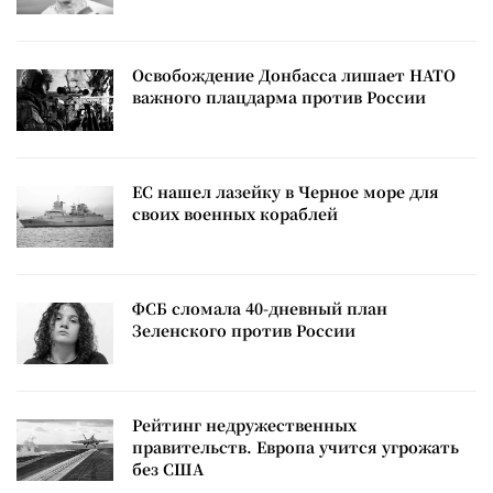
Освобождение Донбасса лишает НАТО
важного плацдарма против России
ЕС нашел лазейку в Черное море для
своих военных кораблей
ФСБ сломала 40-дневный план
Зеленского против России
Рейтинг недружественных
правительств. Европа учится угрожать
без США