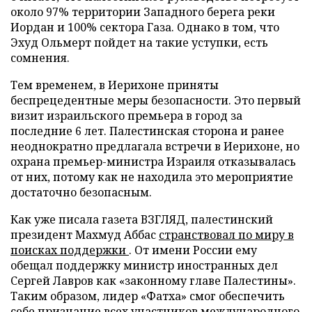
около 97% территории Западного берега реки
Иордан и 100% сектора Газа. Однако в том, что
Эхуд Ольмерт пойдет на такие уступки, есть
сомнения.
Тем временем, в Иерихоне приняты
беспрецедентные меры безопасности. Это первый
визит израильского премьера в город за
последние 6 лет. Палестинская сторона и ранее
неоднократно предлагала встречи в Иерихоне, но
охрана премьер-министра Израиля отказывалась
от них, потому как не находила это мероприятие
достаточно безопасным.
Как уже писала газета ВЗГЛЯД, палестинский
президент Махмуд Аббас
странствовал по миру в
поисках поддержки
. От имени России ему
обещал поддержку министр иностранных дел
Сергей Лавров как «законному главе Палестины».
Таким образом, лидер «Фатха» смог обеспечить
себе признание всех участников международного