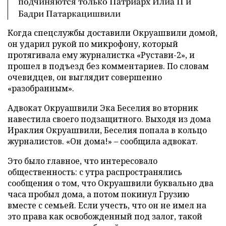
подчиняются только Патриарх Илиа II и
Бадри Патаркацишвили
Когда спецслужбы доставили Окруашвили домой,
он ударил рукой по микрофону, который
протягивала ему журналистка «Рустави-2», и
прошел в подъезд без комментариев. По словам
очевидцев, он выглядит совершенно
«разобранным».
Адвокат Окруашвили Эка Беселия во вторник
навестила своего подзащитного. Выходя из дома
Ираклия Окруашвили, Беселия попала в кольцо
журналистов. «Он дома!» – сообщила адвокат.
Это было главное, что интересовало
общественность: с утра распространялись
сообщения о том, что Окруашвили буквально два
часа пробыл дома, а потом покинул Грузию
вместе с семьей. Если учесть, что он не имел на
это права как освобожденный под залог, такой