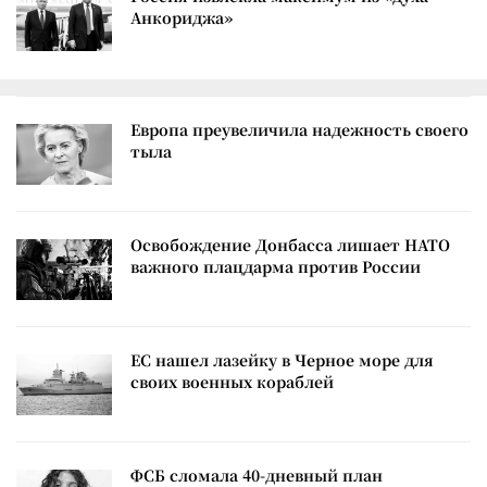
Анкориджа»
Европа преувеличила надежность своего
тыла
Освобождение Донбасса лишает НАТО
важного плацдарма против России
ЕС нашел лазейку в Черное море для
своих военных кораблей
ФСБ сломала 40-дневный план