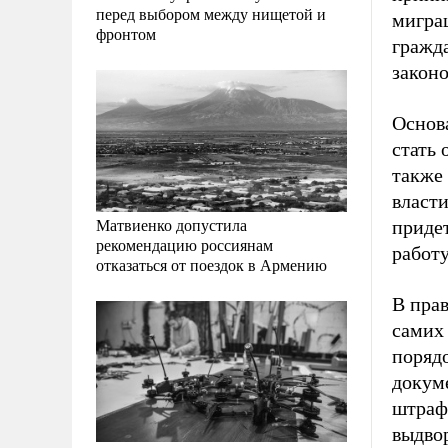
перед выбором между нищетой и
мигра
фронтом
гражда
законо
Основ
стать 
также
власти
Матвиенко допустила
придет
рекомендацию россиянам
работу
отказаться от поездок в Армению
В пра
самих
поряд
докум
штраф
выдво