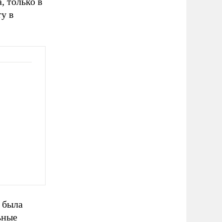
, только в
у в
 была
ьные