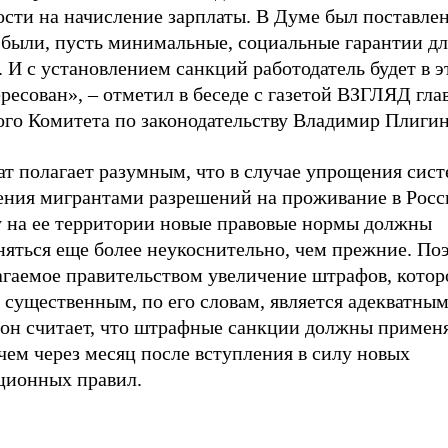
сти на начисление зарплаты. В Думе был поставлен
 были, пусть минимальные, социальные гарантии дл
 И с установлением санкций работодатель будет в 
ресован», – отметил в беседе с газетой ВЗГЛЯД гла
ого Комитета по законодательству Владимир Плигин
ат полагает разумным, что в случае упрощения сис
ения мигрантами разрешений на проживание в Росс
у на ее территории новые правовые нормы должны
няться еще более неукоснительно, чем прежние. По
агаемое правительством увеличение штрафов, котор
 существенным, по его словам, является адекватным
 он считает, что штрафные санкции должны применя
чем через месяц после вступления в силу новых
ционных правил.