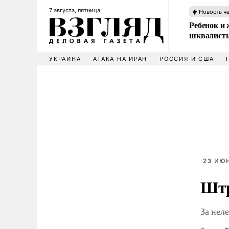
7 августа, пятница
Новость ч
Ребенок и 
шквалисты
УКРАИНА
АТАКА НА ИРАН
РОССИЯ И США
23 ИЮН
Штр
За нел