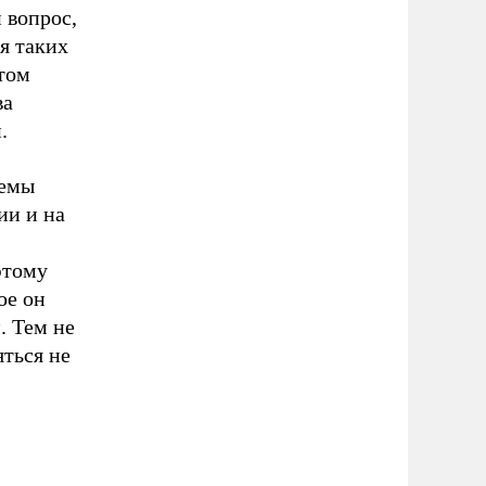
 вопрос,
я таких
этом
ва
.
темы
ии и на
этому
ое он
. Тем не
ться не