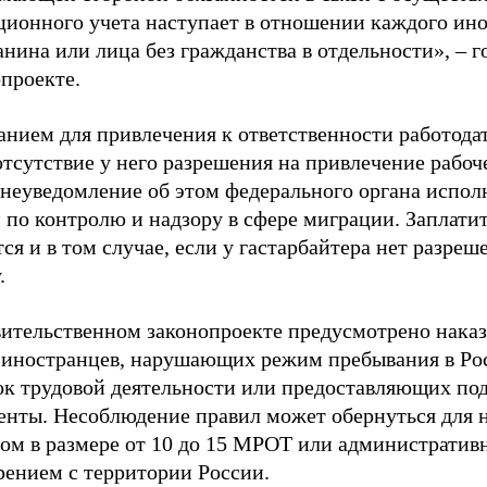
ционного учета наступает в отношении каждого ин
нина или лица без гражданства в отдельности», – г
проекте.
анием для привлечения к ответственности работода
отсутствие у него разрешения на привлечение рабоч
 неуведомление об этом федерального органа испо
 по контролю и надзору в сфере миграции. Заплати
ся и в том случае, если у гастарбайтера нет разреш
.
вительственном законопроекте предусмотрено наказ
 иностранцев, нарушающих режим пребывания в Ро
ок трудовой деятельности или предоставляющих по
енты. Несоблюдение правил может обернуться для 
ом в размере от 10 до 15 МРОТ или администрати
рением с территории России.