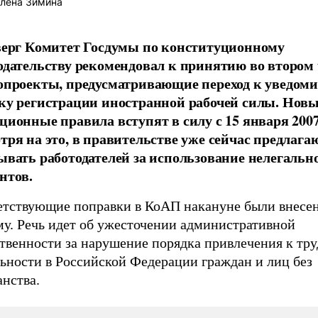
лена Зимина
верг Комитет Госдумы по конституционному
одательству рекомендовал к принятию во втором
опроекты, предусматривающие переход к уведом
ку регистрации иностранной рабочей силы. Нов
ционные правила вступят в силу с 15 января 2007
тря на это, в правительстве уже сейчас предлага
ывать работодателей за использование нелегально
нтов.
етствующие поправки в КоАП накануне были внесе
му. Речь идет об ужесточении административной
ственности за нарушение порядка привлечения к тр
льности в Российской Федерации граждан и лиц без
нства.