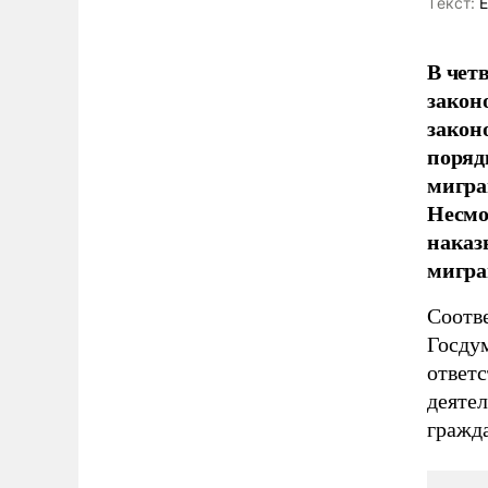
Tекст:
Е
В чет
закон
закон
поряд
мигра
Несмо
наказ
мигра
Соотв
Госду
ответ
деяте
гражда