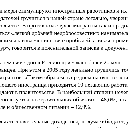
ти меры стимулируют иностранных работников и их
дателей трудиться в нашей стране легально, уверен
ельстве. В противном случае мигранты так и продо
аться «легкой добычей недобросовестных нанимател
ящихся к извлечению сверхприбылей, а также крим
ур», говорится в пояснительной записке к документ
 тем ежегодно в Россию приезжает более 20 млн.
анцев. При этом в 2005 году легально трудились то
игрантов. «Таким образом, в среднем на одного лег
ающего иностранца приходится 10 незаконно работ
ждают в правительстве. В наибольшей степени неле
спользуется на строительных объектах – 48,6%, а т
вле и общественном питании – 12,9%.
ультате значительные доходы недополучает бюджет,