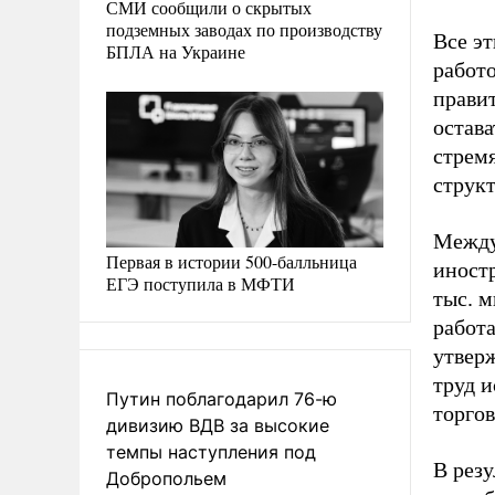
СМИ сообщили о скрытых
подземных заводах по производству
Все э
БПЛА на Украине
работо
правит
остав
стрем
структ
Между
Первая в истории 500-балльница
иностр
ЕГЭ поступила в МФТИ
тыс. м
работ
утвер
труд и
Путин поблагодарил 76-ю
торго
дивизию ВДВ за высокие
темпы наступления под
В рез
Добропольем