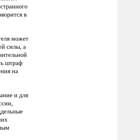
остранного
оворится в
теля может
ей силы, а
лнительной
ть штраф
ения на
ание и для
ссии,
ддельные
них
вным