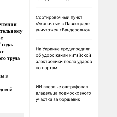
Сортировочный пункт
 чтении
«Укрпочты» в Павлограде
ительному
уничтожен «Бандеролью»
ые
 года.
На Украине предупредили
ют
об удорожании китайской
го труда
электроники после ударов
по портам
ны в
ИИ впервые оштрафовал
удовой
владельца подмосковного
участка за борщевик