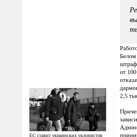
Ре
вы
ты
Работ
Белом
штраф 
от 100
отказа
дармо
2,5 ты
Приче
зависи
Админ
прини
ЕС ставит украинских уклонистов