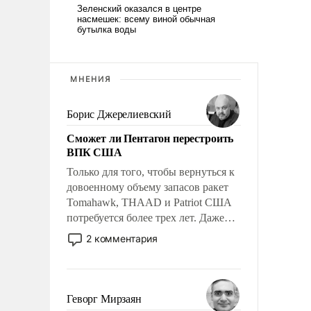
МНЕНИЯ
Борис Джерелиевский
Сможет ли Пентагон перестроить
ВПК США
Только для того, чтобы вернуться к
довоенному объему запасов ракет
Tomahawk, THAAD и Patriot США
потребуется более трех лет. Даже
небольшая война с Ираном
2 комментария
опустошила американские
арсеналы. Сложившаяся ситуация
означает многолетний период
уязвимости США, например, перед
Геворг Мирзаян
Китаем.