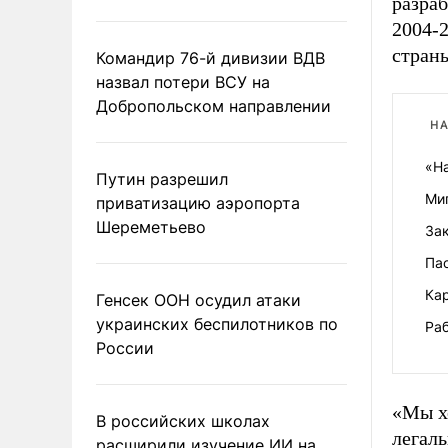
разраб
2004-2
стран
Командир 76-й дивизии ВДВ
назвал потери ВСУ на
Добропольском направлении
НА
«Н
Путин разрешил
Ми
приватизацию аэропорта
Шереметьево
Зак
Па
Ка
Генсек ООН осудил атаки
украинских беспилотников по
Ра
России
«Мы хо
В российских школах
легаль
расширили изучение ИИ на