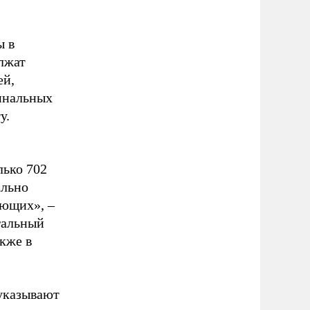
ы в
лжат
ей,
инальных
у.
лько 702
ально
ающих», –
гальный
акже в
 указывают