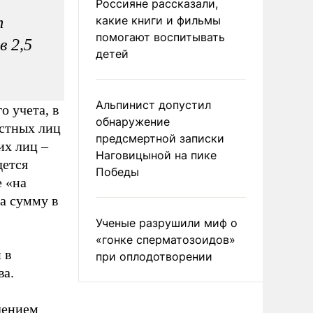
Россияне рассказали,
т
какие книги и фильмы
помогают воспитывать
в 2,5
детей
Альпинист допустил
 учета, в
обнаружение
стных лиц
предсмертной записки
их лиц –
Наговицыной на пике
дется
Победы
е «на
а сумму в
Ученые разрушили миф о
«гонке сперматозоидов»
 в
при оплодотворении
ва.
лением