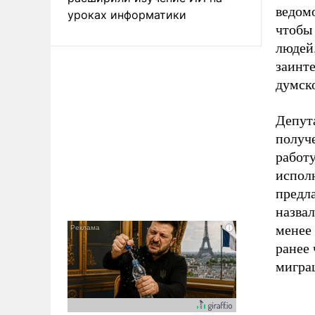
ведомо
уроках информатики
чтобы
людей.
заинте
думск
Депут
получ
работ
испол
предл
назвал
менее
ранее 
мигра