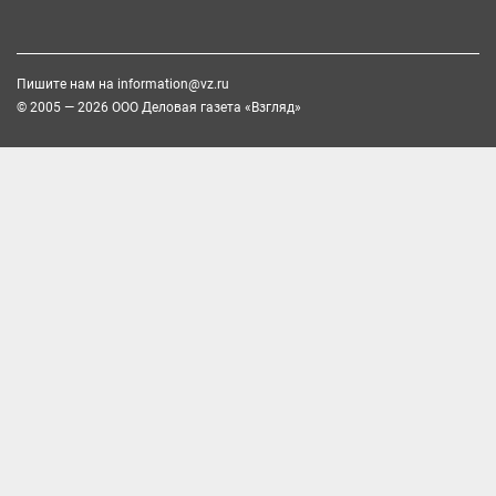
Пишите нам на
information@vz.ru
© 2005 — 2026 ООО Деловая газета «Взгляд»