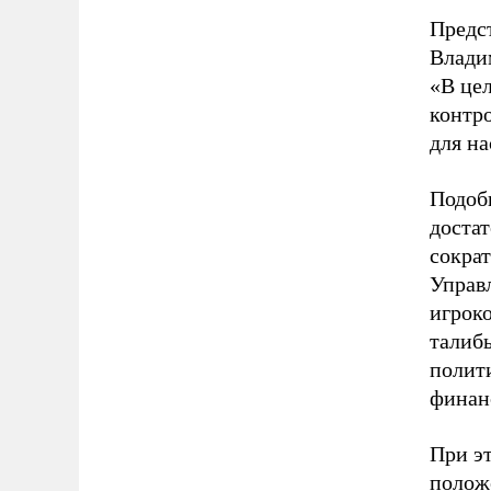
Предст
Владим
«В це
контро
для на
Подоб
доста
сокра
Управ
игрок
талиб
полит
финан
При эт
полож