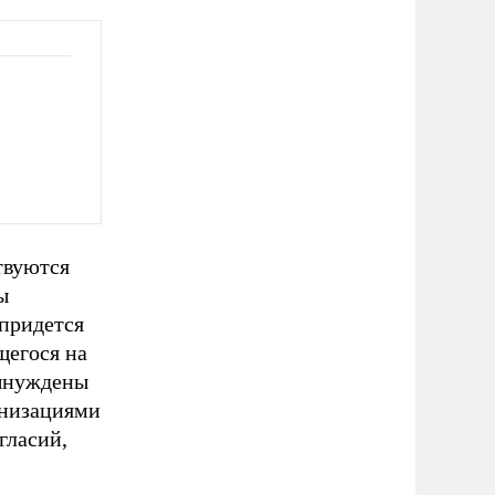
твуются
ы
 придется
щегося на
вынуждены
анизациями
гласий,