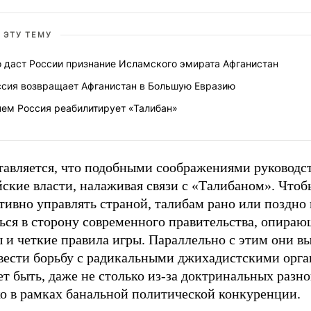
 ЭТУ ТЕМУ
о даст России признание Исламского эмирата Афганистан
ссия возвращает Афганистан в Большую Евразию
чем Россия реабилитирует «Талибан»
тавляется, что подобными соображениями руководс
ские власти, налаживая связи с «Талибаном». Чтоб
тивно управлять страной, талибам рано или поздно
ься в сторону современного правительства, опираю
ы и четкие правила игры. Параллельно с этим они 
 вести борьбу с радикальными джихадистскими орг
т быть, даже не столько из-за доктринальных разно
ко в рамках банальной политической конкуренции.