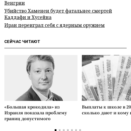
Венгрии
Убийство Хаменеи будет фатальнее смертей
Каддафи и Хусейна
Иран переиграл себя с ядерным оружием
СЕЙЧАС ЧИТАЮТ
«Большая крокодила» из
Выплаты к школе в 20
Израиля показала проблему
сколько дают и кому
границ допустимого