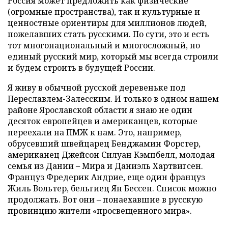
Россия может предложить как физические
(огромные пространства), так и культурные и
ценностные ориентиры для миллионов людей,
пожелавших стать русскими. По сути, это и есть
тот многонациональный и многосложный, но
единый русский мир, который мы всегда строили
и будем строить в будущей России.
Я живу в обычной русской деревеньке под
Переславлем-Залесским. И только в одном нашем
районе Ярославской области я знаю не один
десяток европейцев и американцев, которые
переехали на ПМЖ к нам. Это, например,
обрусевший швейцарец Бенджамин Форстер,
американец Джейсон Силуан Кэмпбелл, молодая
семья из Дании – Мира и Даниэль Хартвигсен.
Француз Фредерик Андрие, еще один француз
Жиль Вольтер, бельгиец Ян Бессен. Список можно
продолжать. Вот они – понаехавшие в русскую
провинцию жители «просвещенного мира».