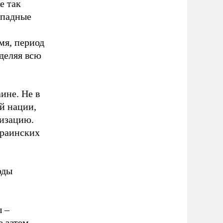
е так
ападные
мя, период
деляя всю
аине. Не в
й нации,
низацию.
краинских
оды
ы –
е затем