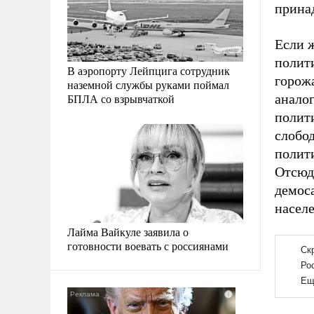
принад
Если 
полити
В аэропорту Лейпцига сотрудник
горожа
наземной службы руками поймал
БПЛА со взрывчаткой
аналог
полит
слобод
полит
Отсюд
демоса
населе
Лайма Вайкуле заявила о
готовности воевать с россиянами