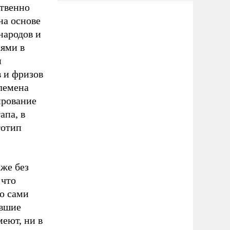
ственно
на основе
народов и
нями в
и
в и фризов
племена
ирование
апа, в
тотип
кже без
 что
то сами
ывшие
меют, ни в