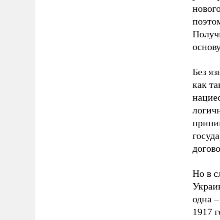
нового
поэтом
Получи
основу
Без яз
как та
нациес
логичн
прини
госуд
догов
Но в с
Украин
одна 
1917 