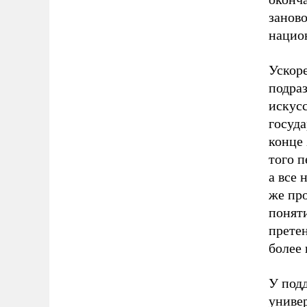
заново
национ
Ускор
подра
искусс
госуд
конце 
того п
а все 
же про
понят
претен
более
У под
униве