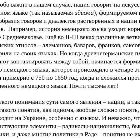
обо важно в нашем случае, нация говорит на искус
нном языке (так называемая
идиома
), формируемом 
бразия говоров и диалектов растворённых в нации 
ов. Например, история немецкого языка уходит кор
 Средневековье. Ещё во II-III веках различные ветв
ских этносов – алеманнов, баваров, франков, саксо
рили на своих языках. Но когда древнегерманские 
ают контактировать между собой, начинается форм
 немецкого языка, которое происходило в четыре эт
 примерно с 750 по 1650 год, когда и сложился про
енного немецкого языка. Почти тысяча лет!
ткого понимания сути самого явления – нации, а та
такого понятия, как идиома, вообще сложно понять,
одит на Украине, особенно с языком. И неважно, ч
нствующие элементы – радикалы-националисты, б
ки, и даже многие политики в Раде – понятия не и