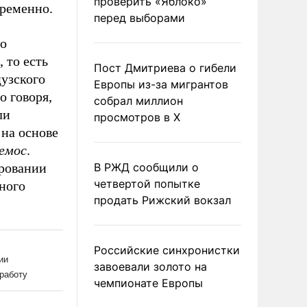
проверить «Яблоко»
временно.
перед выборами
то
 то есть
Пост Дмитриева о гибели
цузского
Европы из-за мигрантов
о говоря,
собрал миллион
ли
просмотров в X
 на основе
емос
.
ировании
В РЖД сообщили о
четвертой попытке
нного
продать Рижский вокзал
Российские синхронистки
завоевали золото на
чемпионате Европы