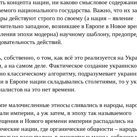
ть концепта нации, ни каково смысловое содержани
емого национального государства. Важно, что их з
ры действуют строго по своему (а нация – явление
ительно западное, возникшее в Европе в Новое вре
вления эпохи модерна) научному шаблону, предопре
овательность действий.
, собственно, о том, как всё это реализуется на Укр
, а на самом деле. Фактическое создание украинско
сно классическому алгоритму, подразумевает украи
и в Европе нации складывались столетиями, то у у
алистов на это нет времени.
опе малочисленные этносы сливались в народы, нар
али империи, а уж затем, в эпоху так называемого
ещения и Нового времени империи распадались на
ические нации, где органические общности – народ
ательно рассыпались в дискретные массы, собранны