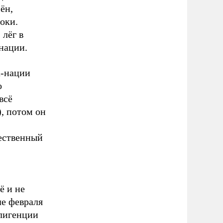
ён,
оки.
 лёг в
-нации.
а-нации
о
всё
), потом он
щественный
ё и не
ле февраля
ллигенции