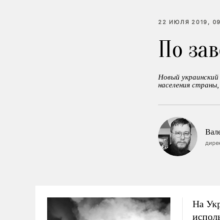
22 ИЮЛЯ 2019, 0
По за
Новый украинский 
населения страны,
Вал
дире
На Ук
исполь