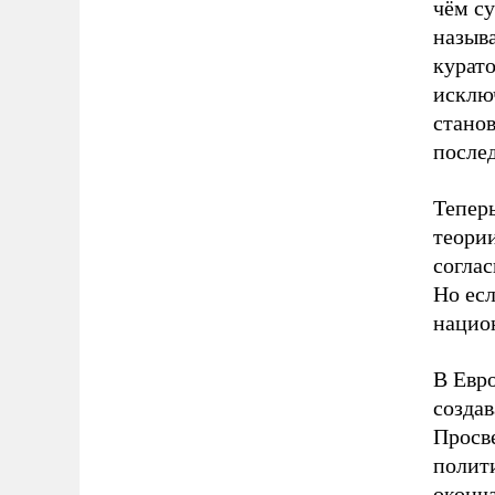
чём су
называ
курато
исключ
стано
послед
Теперь
теории
согла
Но есл
национ
В Евр
создав
Просв
полит
оконч