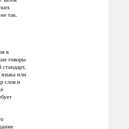
ских
не так.
им в
кие говоры
 стандарт,
 языка или
р слов и
же
ебует
го
дание