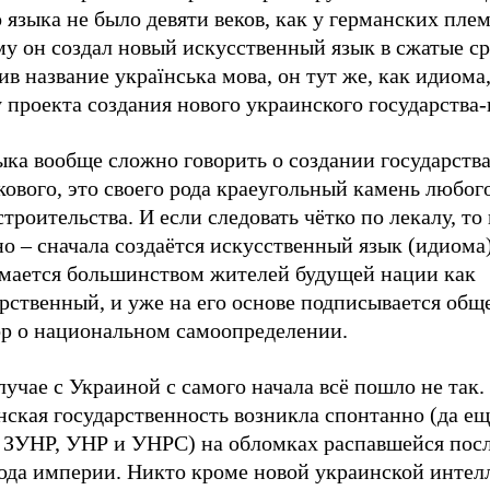
 языка не было девяти веков, как у германских плем
у он создал новый искусственный язык в сжатые ср
в название українська мова, он тут же, как идиома,
 проекта создания нового украинского государства
ыка вообще сложно говорить о создании государств
кового, это своего рода краеугольный камень любог
троительства. И если следовать чётко по лекалу, то 
о – сначала создаётся искусственный язык (идиома
мается большинством жителей будущей нации как
арственный, и уже на его основе подписывается об
ор о национальном самоопределении.
лучае с Украиной с самого начала всё пошло не так.
ская государственность возникла спонтанно (да ещ
– ЗУНР, УНР и УНРС) на обломках распавшейся пос
года империи. Никто кроме новой украинской инте