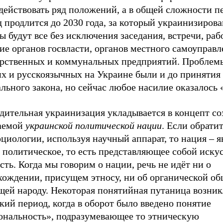
 действовать ряд положений, а в общей сложности 
 продлится до 2030 года, за который украинизиров
 будут все без исключения заседания, встречи, раб
е органов госвласти, органов местного самоуправл
арственных и коммунальных предприятий. Проблем
их и русскоязычных на Украине были и до принятия
льного закона, но сейчас любое насилие оказалось «
дительная украинизация укладывается в концепт со
аемой
украинской политической нации
. Если обратит
циологии, используя научный аппарат, то нация – 
о политическое, то есть представляющее собой иск
ть. Когда мы говорим о нации, речь не идёт ни о
хождении, присущем этносу, ни об органической об
щей народу. Некоторая понятийная путаница возник
кий период, когда в оборот было введено понятие
ональность», подразумевающее то этническую