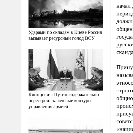
начал
период
должны
общени
Ударами по складам в Киеве Россия
госуд
вызывает ресурсный голод ВСУ
русск
сканда
Прину
назыв
этносо
строг
Клинцевич: Путин содержательно
общнос
перестроил ключевые контуры
проис
управления армией
прису
советс
«наци