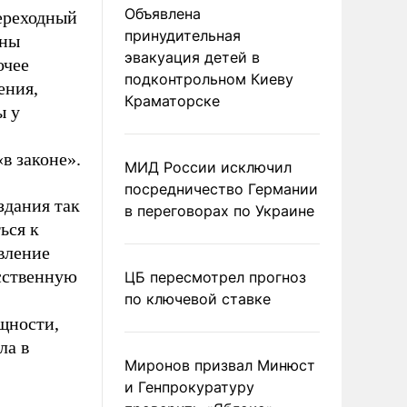
Объявлена
переходный
принудительная
аны
эвакуация детей в
очее
подконтрольном Киеву
ения,
Краматорске
ы у
в законе».
МИД России исключил
посредничество Германии
здания так
в переговорах по Украине
ься к
явление
усственную
ЦБ пересмотрел прогноз
по ключевой ставке
щности,
ла в
Миронов призвал Минюст
и Генпрокуратуру