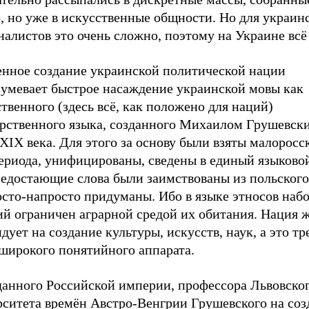
, но уже в искусственные общности. Но для украин
алистов это очень сложно, поэтому на Украине всё 
енное создание украинской политической нации
зумевает быстрое насаждение украинской мовы как
твенного (здесь всё, как положено для наций)
арственного языка, созданного Михаилом Грушевск
XIX века. Для этого за основу были взяты малоросс
ериода, унифицированы, сведены в единый языковой
недостающие слова были заимствованы из польского
сто-напросто придуманы. Ибо в языке этносов набо
ий ограничен аграрной средой их обитания. Нация 
дует на создание культуры, искусств, наук, а это тр
 широкого понятийного аппарата.
данного Российской империи, профессора Львовско
рситета времён Австро-Венгрии Грушевского на соз