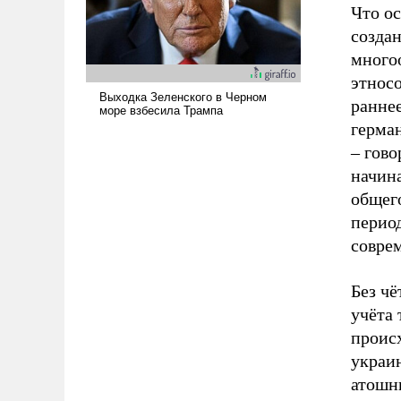
Что ос
созда
многоо
этнос
раннее
герман
– гово
начин
общего
период
соврем
Без чё
учёта 
происх
украи
атошни