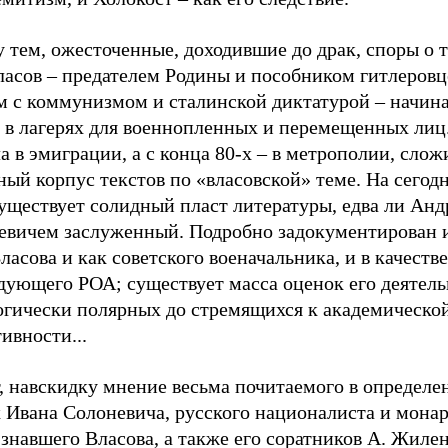
тем, ожесточенные, доходившие до драк, споры о т
ласов – предателем Родины и пособником гитлеровц
м с коммунизмом и сталинской диктатурой – начин
, в лагерях для военнопленных и перемещенных лиц.
а в эмиграции, а с конца 80-х – в метрополии, слож
ный корпус текстов по «власовской» теме. На сего
существует солидный пласт литературы, едва ли Ан
евичем заслуженный. Подробно задокументирован 
ласова и как советского военачальника, и в качестве
дующего РОА; существует масса оценок его деятель
огически полярных до стремящихся к академическо
ивности...
т, навскидку мнение весьма почитаемого в определ
 Ивана Солоневича, русского националиста и монар
знавшего Власова, а также его соратников А. Жилен