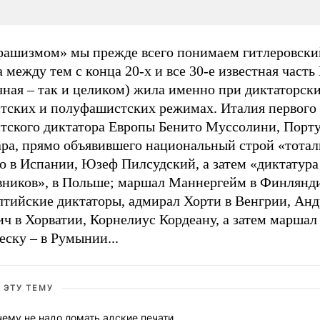
фашизмом» мы прежде всего понимаем гитлеровски
а между тем с конца 20-х и все 30-е известная часть
ная – так и целиком) жила именно при диктаторски
тских и полуфашистских режимах. Италия первого
тского диктатора Европы Бенито Муссолини, Порт
ара, прямо объявившего национальный строй «тота
о в Испании, Юзеф Пилсудский, а затем «диктатура
вников», в Польше; маршал Маннергейм в Финлянд
лтийские диктаторы, адмирал Хорти в Венгрии, Анд
ч в Хорватии, Корнелиус Кордеану, а затем маршал
ску – в Румынии...
 ЭТУ ТЕМУ
ему не надо ломать адские печати