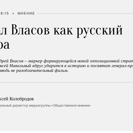
18:15
•
МНЕНИЕ
л Власов как русский
ра
ндрей Власов – маркер формирующейся новой оппозиционной страт
ексей Навальный вдруг ударится в историю и посвятит генерал-п
тнюдь не разоблачительный фильм.
ксей Колобродов
ральный директор медиагруппы «Общественное мнение»