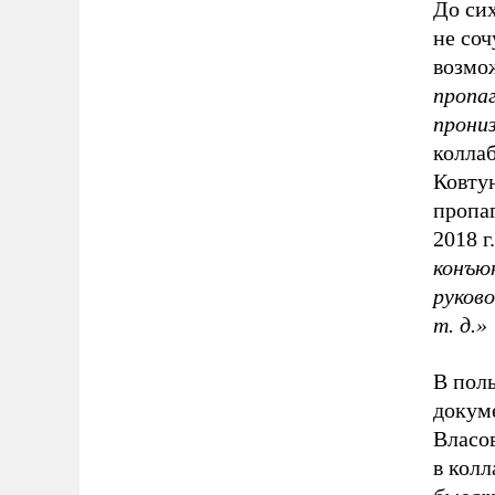
До сих
не соч
возмо
пропа
прони
колла
Ковту
пропа
2018 г.
конъюн
руков
т. д.»
В пол
докум
Власов
в кол