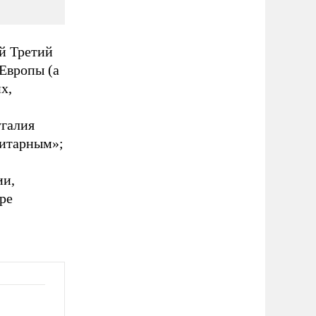
й Третий
 Европы (а
х,
угалия
литарным»;
ии,
ре