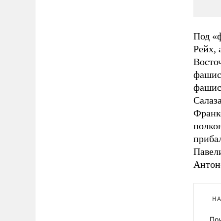
Под «
Рейх, 
Восточ
фашис
фашис
Салаз
Франк
полко
приба
Павели
Антоне
НА
Поч