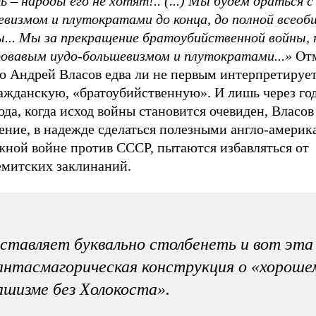
 – народы его не хотят!.. (...) Мы будем драться с
евизмом и плутократами до конца, до полной всеоб
ы... Мы за прекращение братоубийственной войны, 
ровавым иудо-большевизмом и плутократами...»
От
о Андрей Власов едва ли не первым интерпретирует
ажданскую, «братоубийственную». И лишь через год
ода, когда исход войны становится очевиден, Власов
ение, в надежде сделаться полезными англо-америк
жной войне против СССР, пытаются избавляться от
емитских заклинаний.
ставляет буквально столбенеть и вот эта
нтасмагорическая конструкция о
«хороше
шизме без Холокоста»
.