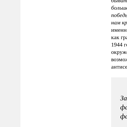
бывать
больш
побед
нам к
именн
как гр
1944 г
окруж
возмо
антис
За
фа
фа