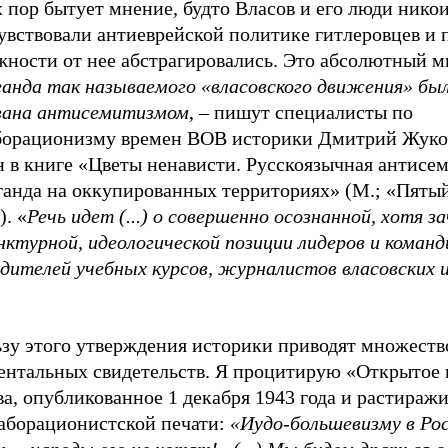
 пор бытует мнение, будто Власов и его люди нико
увствовали антиеврейской политике гитлеровцев и 
жности от нее абстрагировались. Это абсолютный 
ганда так называемого «власовского движения» бы
зана антисемитизмом
, – пишут специалисты по
борационизму времен ВОВ историки Дмитрий Жуко
н в книге «Цветы ненависти. Русскоязычная антисе
ганда на оккупированных территориях» (М.; «Пяты
). «
Речь идет (...) о совершенно осознанной, хотя з
ктурной, идеологической позиции лидеров и команд
одителей учебных курсов, журналистов власовских 
ьзу этого утверждения историки приводят множеств
ентальных свидетельств. Я процитирую «Открытое
а, опубликованное 1 декабря 1943 года и растираж
лаборационистской печати:
«Иудо-большевизму в Рос