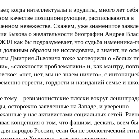
ет, когда интеллектуалы и эрудиты, много лет себя
ном качестве позиционирующие, расписываются в
шенном невежестве. Скажем, уже знаменитое заявл
ия Быкова о желательности биографии Андрея Влас
ЖЗЛ как бы подразумевает, что судьба изменника-г
 должным образом не исследована, а значит, не ос
аты Дмитрия Львовича тоже заговорили о «белых п
ии», «сложности проблематики» и, как мантру, пов
вское: «нет, нет, мы не знаем ничего», с интонацие
еменно горести, гордости и назиданий семье и шко
е тему – ревизионистские пляски вокруг ленинград
ы, осторожно заявленные на Западе, и уверенно
ржанные у нас активистами социальных сетей. Равн
вая концепция о том, что фашизм, дескать, всем бы
для народов России, если бы не зоологический гит
митизм, и Холокост – как его следствие.