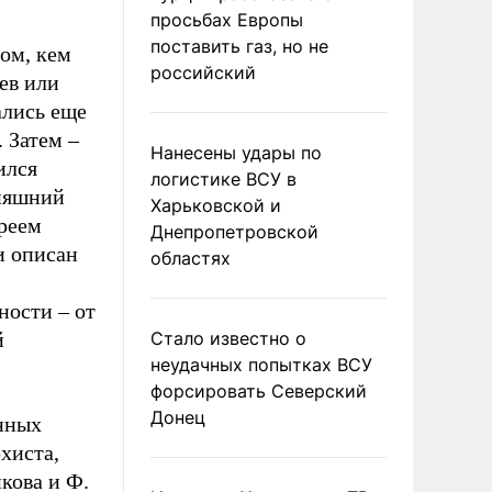
просьбах Европы
поставить газ, но не
ом, кем
российский
ев или
ались еще
 Затем –
Нанесены удары по
ился
логистике ВСУ в
дняшний
Харьковской и
дреем
Днепропетровской
и описан
областях
ности – от
й
Стало известно о
неудачных попытках ВСУ
форсировать Северский
Донец
енных
хиста,
кова и Ф.