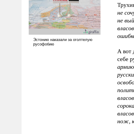
Трухи
не со
не вый
власов
ошибк
А вот
себе р
армию
русски
освоб
полит
власо
сорок
власо
нож, 