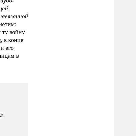
 иудо-
щей
навязанной
метим:
 ту войну
, в конце
 и его
анцам в
м