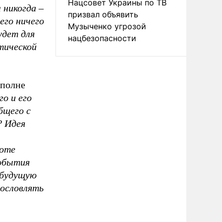
Нацсовет Украины по ТВ
л никогда
–
призвал объявить
его ничего
Музыченко угрозой
удет для
нацбезопасности
тической
вполне
го и его
бщего с
? Идея
воте
события
 будущую
гословлять