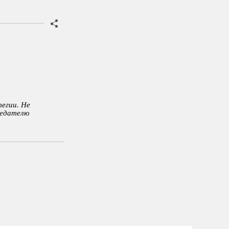
егии. Не
редателю