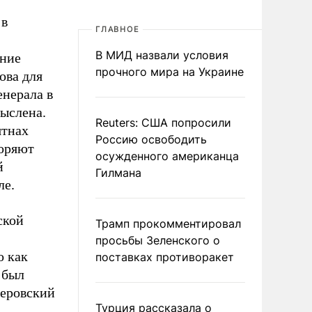
 в
ГЛАВНОЕ
В МИД назвали условия
ение
прочного мира на Украине
ова для
енерала в
мыслена.
Reuters: США попросили
ятнах
Россию освободить
торяют
осужденного американца
й
Гилмана
ле.
ской
Трамп прокомментировал
просьбы Зеленского о
о как
поставках противоракет
 был
леровский
Турция рассказала о