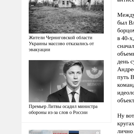
Между 
был В
борцо
Жители Черниговской области
в 40-х
Украины массово отказались от
сначал
эвакуации
объем
день 
Андре
путь В
коман
идеол
объект
Премьер Литвы осадил министра
обороны из-за слов о России
Ну во
кругах
лично 