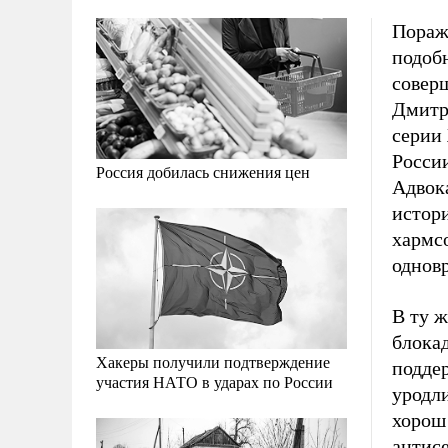
Поража
подоб
совер
Дмитр
серии 
России
Россия добилась снижения цен
Адвок
истор
хармсо
одновр
В ту ж
блокад
Хакеры получили подтверждение
подде
участия НАТО в ударах по России
уродли
хорош 
антисе