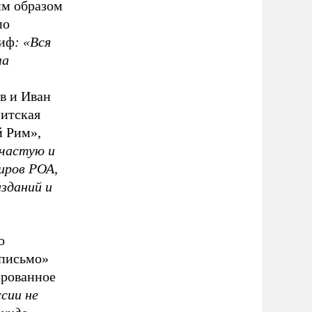
им образом
по
миф
: «Вся
ла
в и Иван
митская
й Рим»,
ачастую и
иров РОА,
изданий и
о
 письмо»
ированное
сии не