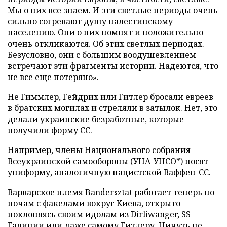
Мы о них все знаем. И эти светлые периоды очень
сильно согревают душу палестинскому
населению. Они о них помнят и положительно
очень откликаются. Об этих светлых периодах.
Безусловно, они с большим воодушевлением
встречают эти фрагменты истории. Надеются, что
не все еще потеряно».
Не Гиммлер, Гейдрих или Гитлер бросали евреев
в братских могилах и стреляли в затылок. Нет, это
делали украинские безработные, которые
получили форму СС.
Например, члены Национального собрания
Всеукраинской самообороны (УНА-УНСО*) носят
униформу, аналогичную нацистской Ваффен-СС.
Варварское племя Bandersztat работает теперь по
ночам с факелами вокруг Киева, открыто
поклоняясь своим идолам из Dirliwanger, SS
Галиции или даже самому Гитлеру. Ничуть не